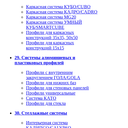
Каркасная система КУБО/CUBO
Каркасная система КАДРО/CADRO
Каркасная система MG20
Каркасная система УМНЫЙ
КУБ/SMARTCUBE
Профили для каркасных
конструкций 35x35, 50x50
Профили для каркасных
конструкций 15х15
29. Системы алюминиевых и
пластиковых профилей
Профили с внутренним
закруглением ГОЛА/GOLA
Профили для нижних баз
Профили для стеновых панелей
Профили универсальные
Система КАТО
Профили для стекла
30. Стеллажные системы
Интерьерная система
КАЛИПСО/CALYPSO