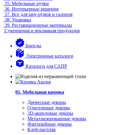
35.
Мебельные ручки
36.
Интерьерные решения
37.
Все для шоу-румов и салонов
38.
Упаковка
39.
Реставрационные материалы
Сувенирная и рекламная продукция
Бренды
Электронные каталоги
Каталоги для САПР
01. Мебельная кромка
Древесные декоры
Однотонные декоры
3D-акриловые декоры
Металлизированные декоры
Фантазийные декоры
Клей-расплав