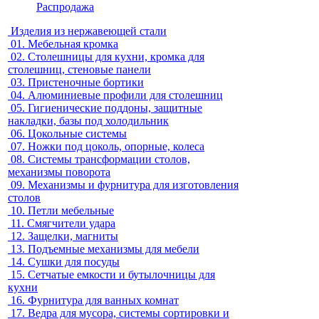
Распродажа
Изделия из нержавеющей стали
01.
Мебельная кромка
02.
Столешницы для кухни, кромка для
столешниц, стеновые панели
03.
Пристеночные бортики
04.
Алюминиевые профили для столешниц
05.
Гигиенические поддоны, защитные
накладки, базы под холодильник
06.
Цокольные системы
07.
Ножки под цоколь, опорные, колеса
08.
Системы трансформации столов,
механизмы поворота
09.
Механизмы и фурнитура для изготовления
столов
10.
Петли мебельные
11.
Смягчители удара
12.
Защелки, магниты
13.
Подъемные механизмы для мебели
14.
Сушки для посуды
15.
Сетчатые емкости и бутылочницы для
кухни
16.
Фурнитура для ванных комнат
17.
Ведра для мусора, системы сортировки и