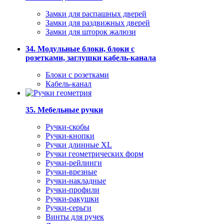
Замки для распашных дверей
Замки для раздвижных дверей
Замки для шторок жалюзи
34. Модульные блоки, блоки с
розетками, заглушки кабель-канала
Блоки с розетками
Кабель-канал
35. Мебельные ручки
Ручки-скобы
Ручки-кнопки
Ручки длинные XL
Ручки геометрических форм
Ручки-рейлинги
Ручки-врезные
Ручки-накладные
Ручки-профили
Ручки-ракушки
Ручки-серьги
Винты для ручек