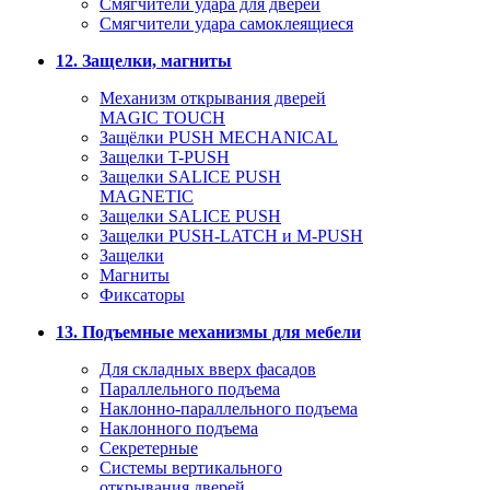
Смягчители удара для дверей
Cмягчители удара самоклеящиеся
12. Защелки, магниты
Механизм открывания дверей
MAGIC TOUCH
Защёлки PUSH MECHANICAL
Защелки T-PUSH
Защелки SALICE PUSH
MAGNETIC
Защелки SALICE PUSH
Защелки PUSH-LATCH и M-PUSH
Защелки
Магниты
Фиксаторы
13. Подъемные механизмы для мебели
Для складных вверх фасадов
Параллельного подъема
Наклонно-параллельного подъема
Наклонного подъема
Секретерные
Системы вертикального
открывания дверей