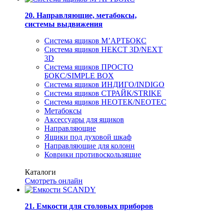
20. Направляющие, метабоксы,
системы выдвижения
Система ящиков М’АРТБОКС
Система ящиков НЕКСТ 3D/NEXT
3D
Система ящиков ПРОСТО
БОКС/SIMPLE BOX
Система ящиков ИНДИГО/INDIGO
Система ящиков СТРАЙК/STRIKE
Система ящиков НЕОТЕК/NEOTEC
Метабоксы
Аксессуары для ящиков
Направляющие
Ящики под духовой шкаф
Направляющие для колонн
Коврики противоскользящие
Каталоги
Смотреть онлайн
21. Емкости для столовых приборов