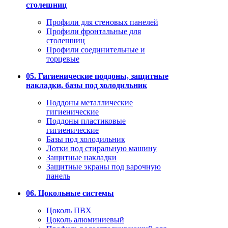
столешниц
Профили для стеновых панелей
Профили фронтальные для
столешниц
Профили соединительные и
торцевые
05. Гигиенические поддоны, защитные
накладки, базы под холодильник
Поддоны металлические
гигиенические
Поддоны пластиковые
гигиенические
Базы под холодильник
Лотки под стиральную машину
Защитные накладки
Защитные экраны под варочную
панель
06. Цокольные системы
Цоколь ПВХ
Цоколь алюминиевый