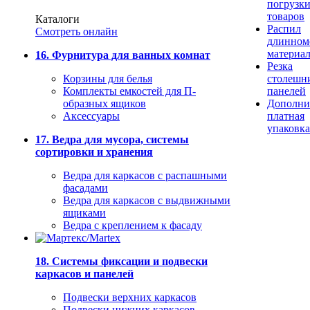
погрузк
товаров
Каталоги
Распил
Смотреть онлайн
длинном
материа
16. Фурнитура для ванных комнат
Резка
Корзины для белья
столешн
Комплекты емкостей для П-
панелей
образных ящиков
Дополни
Аксессуары
платная
упаковка
17. Ведра для мусора, системы
сортировки и хранения
Ведра для каркасов с распашными
фасадами
Ведра для каркасов с выдвижными
ящиками
Ведра с креплением к фасаду
18. Системы фиксации и подвески
каркасов и панелей
Подвески верхних каркасов
Подвески нижних каркасов