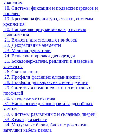
хранения
18.
Системы фиксации и подвески каркасов и
панелей
19.
Крепежная фурнитура, стяжки, системы
крепления
20.
Направляющие, метабоксы, системы
выдвижения
21.
Емкости для столовых приборов
22.
Декоративные элементы
23.
Менсолодержатели
24.
Вешалки и крючки для одежды
25.
Бокалодержатели, рейлинги и навесные
элементы
26.
Светильники
27.
Профили фасадные алюминиевые
28.
Профили для каркасных конструкций
29.
Системы алюминиевых и пластиковых
профилей
30.
Стеллажные системы
31.
Наполнение для шкафов и гардеробных
комнат
32.
Системы раздвижных и складных дверей
33.
Замки для мебели
34.
Модульные блоки, блоки с розетками,
заглушки кабель-канала