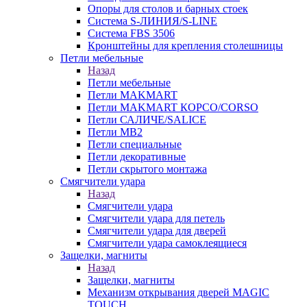
Опоры для столов и барных стоек
Система S-ЛИНИЯ/S-LINE
Система FBS 3506
Кронштейны для крепления столешницы
Петли мебельные
Назад
Петли мебельные
Петли MAKMART
Петли MAKMART КОРСО/CORSO
Петли САЛИЧЕ/SALICE
Петли MB2
Петли специальные
Петли декоративные
Петли скрытого монтажа
Смягчители удара
Назад
Смягчители удара
Смягчители удара для петель
Смягчители удара для дверей
Cмягчители удара самоклеящиеся
Защелки, магниты
Назад
Защелки, магниты
Механизм открывания дверей MAGIC
TOUCH