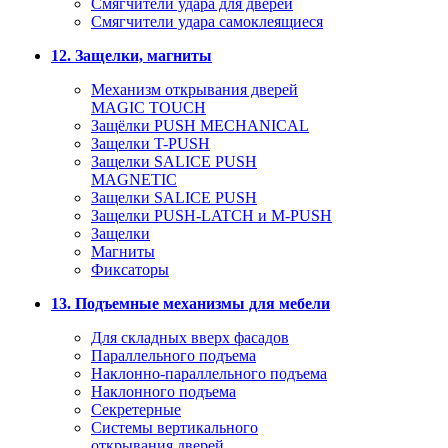
Смягчители удара для дверей
Cмягчители удара самоклеящиеся
12. Защелки, магниты
Механизм открывания дверей
MAGIC TOUCH
Защёлки PUSH MECHANICAL
Защелки T-PUSH
Защелки SALICE PUSH
MAGNETIC
Защелки SALICE PUSH
Защелки PUSH-LATCH и M-PUSH
Защелки
Магниты
Фиксаторы
13. Подъемные механизмы для мебели
Для складных вверх фасадов
Параллельного подъема
Наклонно-параллельного подъема
Наклонного подъема
Секретерные
Системы вертикального
открывания дверей