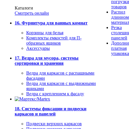
погрузк
товаров
Каталоги
Распил
Смотреть онлайн
длинном
материа
16. Фурнитура для ванных комнат
Резка
Корзины для белья
столешн
Комплекты емкостей для П-
панелей
образных ящиков
Дополни
Аксессуары
платная
упаковка
17. Ведра для мусора, системы
сортировки и хранения
Ведра для каркасов с распашными
фасадами
Ведра для каркасов с выдвижными
ящиками
Ведра с креплением к фасаду
18. Системы фиксации и подвески
каркасов и панелей
Подвески верхних каркасов
Подвески нижних каркасов