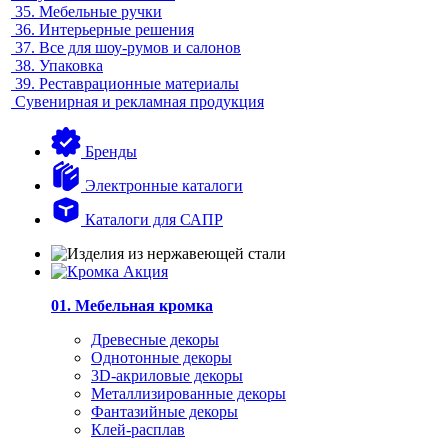
35.
Мебельные ручки
36.
Интерьерные решения
37.
Все для шоу-румов и салонов
38.
Упаковка
39.
Реставрационные материалы
Сувенирная и рекламная продукция
Бренды
Электронные каталоги
Каталоги для САПР
01. Мебельная кромка
Древесные декоры
Однотонные декоры
3D-акриловые декоры
Металлизированные декоры
Фантазийные декоры
Клей-расплав