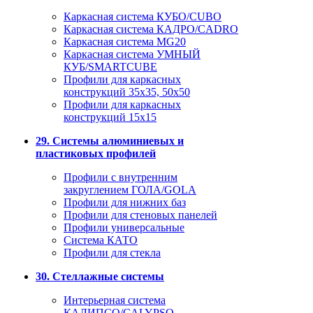
Каркасная система КУБО/CUBO
Каркасная система КАДРО/CADRO
Каркасная система MG20
Каркасная система УМНЫЙ
КУБ/SMARTCUBE
Профили для каркасных
конструкций 35x35, 50x50
Профили для каркасных
конструкций 15х15
29. Системы алюминиевых и
пластиковых профилей
Профили с внутренним
закруглением ГОЛА/GOLA
Профили для нижних баз
Профили для стеновых панелей
Профили универсальные
Система КАТО
Профили для стекла
30. Стеллажные системы
Интерьерная система
КАЛИПСО/CALYPSO