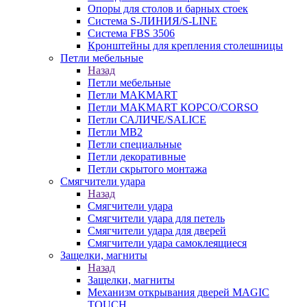
Опоры для столов и барных стоек
Система S-ЛИНИЯ/S-LINE
Система FBS 3506
Кронштейны для крепления столешницы
Петли мебельные
Назад
Петли мебельные
Петли MAKMART
Петли MAKMART КОРСО/CORSO
Петли САЛИЧЕ/SALICE
Петли MB2
Петли специальные
Петли декоративные
Петли скрытого монтажа
Смягчители удара
Назад
Смягчители удара
Смягчители удара для петель
Смягчители удара для дверей
Cмягчители удара самоклеящиеся
Защелки, магниты
Назад
Защелки, магниты
Механизм открывания дверей MAGIC
TOUCH