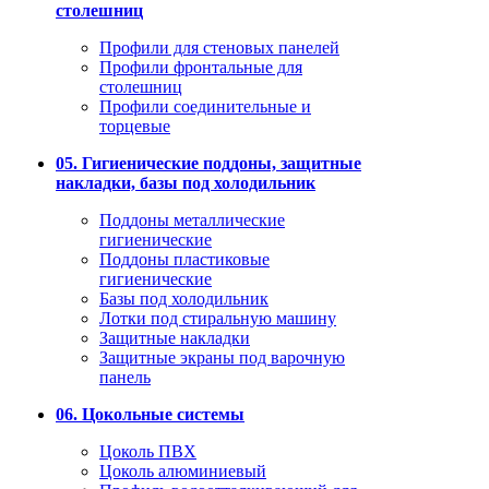
столешниц
Профили для стеновых панелей
Профили фронтальные для
столешниц
Профили соединительные и
торцевые
05. Гигиенические поддоны, защитные
накладки, базы под холодильник
Поддоны металлические
гигиенические
Поддоны пластиковые
гигиенические
Базы под холодильник
Лотки под стиральную машину
Защитные накладки
Защитные экраны под варочную
панель
06. Цокольные системы
Цоколь ПВХ
Цоколь алюминиевый