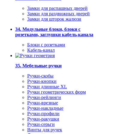
Замки для распашных дверей
Замки для раздвижных дверей
Замки для шторок жалюзи
34. Модульные блоки, блоки с
розетками, заглушки кабель-канала
Блоки с розетками
Кабель-канал
35. Мебельные ручки
Ручки-скобы
Ручки-кнопки
Ручки длинные XL
Ручки геометрических форм
Ручки-рейлинги
Ручки-врезные
Ручки-накладные
Ручки-профили
Ручки-ракушки
Ручки-серьги
Винты для ручек