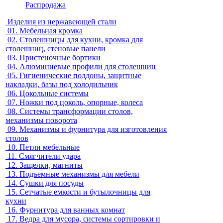
Распродажа
Изделия из нержавеющей стали
01.
Мебельная кромка
02.
Столешницы для кухни, кромка для
столешниц, стеновые панели
03.
Пристеночные бортики
04.
Алюминиевые профили для столешниц
05.
Гигиенические поддоны, защитные
накладки, базы под холодильник
06.
Цокольные системы
07.
Ножки под цоколь, опорные, колеса
08.
Системы трансформации столов,
механизмы поворота
09.
Механизмы и фурнитура для изготовления
столов
10.
Петли мебельные
11.
Смягчители удара
12.
Защелки, магниты
13.
Подъемные механизмы для мебели
14.
Сушки для посуды
15.
Сетчатые емкости и бутылочницы для
кухни
16.
Фурнитура для ванных комнат
17.
Ведра для мусора, системы сортировки и