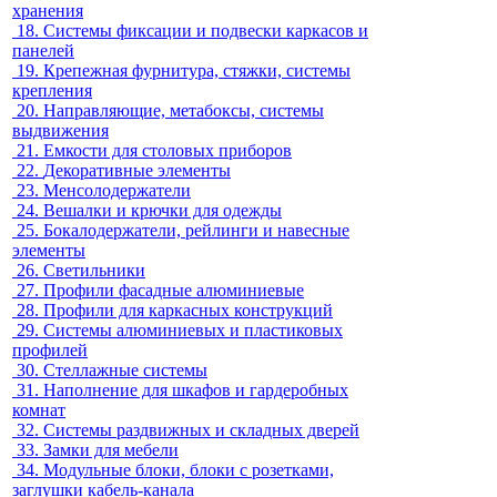
хранения
18.
Системы фиксации и подвески каркасов и
панелей
19.
Крепежная фурнитура, стяжки, системы
крепления
20.
Направляющие, метабоксы, системы
выдвижения
21.
Емкости для столовых приборов
22.
Декоративные элементы
23.
Менсолодержатели
24.
Вешалки и крючки для одежды
25.
Бокалодержатели, рейлинги и навесные
элементы
26.
Светильники
27.
Профили фасадные алюминиевые
28.
Профили для каркасных конструкций
29.
Системы алюминиевых и пластиковых
профилей
30.
Стеллажные системы
31.
Наполнение для шкафов и гардеробных
комнат
32.
Системы раздвижных и складных дверей
33.
Замки для мебели
34.
Модульные блоки, блоки с розетками,
заглушки кабель-канала