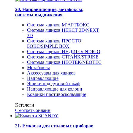
20. Направляющие, метабоксы,
системы выдвижения
Система ящиков М’АРТБОКС
Система ящиков НЕКСТ 3D/NEXT
3D
Система ящиков ПРОСТО
БОКС/SIMPLE BOX
Система ящиков ИНДИГО/INDIGO
Система ящиков СТРАЙК/STRIKE
Система ящиков НЕОТЕК/NEOTEC
Метабоксы
Аксессуары для ящиков
Направляющие
Ящики под духовой шкаф
Направляющие для колонн
Коврики противоскользящие
Каталоги
Смотреть онлайн
21. Емкости для столовых приборов