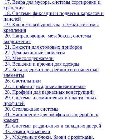
17.
Ведра для мусора, системы сортировки и
хранения
18.
Системы фиксации и подвески каркасов и
панелей
19.
Крепежная фурнитура, стяжки, системы
крепления
20.
Направляющие, метабоксы, системы
выдвижения
21.
Емкости для столовых приборов
22.
Декоративные элементы
23.
Менсолодержатели
24.
Вешалки и крючки для одежды
25.
Бокалодержатели, рейлинги и навесные
элементы
26.
Светильники
27.
Профили фасадные алюминиевые
28.
Профили для каркасных конструкций
29.
Системы алюминиевых и пластиковых
профилей
30.
Стеллажные системы
31.
Наполнение для шкафов и гардеробных
комнат
32.
Системы раздвижных и складных дверей
33.
Замки для мебели
34.
Модульные блоки, блоки с розетками,