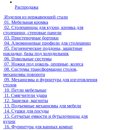
Распродажа
Изделия из нержавеющей стали
01.
Мебельная кромка
02.
Столешницы для кухни, кромка для
столешниц, стеновые панели
03.
Пристеночные бортики
04.
Алюминиевые профили для столешниц
05.
Гигиенические поддоны, защитные
накладки, базы под холодильник
06.
Цокольные системы
07.
Ножки под цоколь, опорные, колеса
08.
Системы трансформации столов,
механизмы поворота
09.
Механизмы и фурнитура для изготовления
столов
10.
Петли мебельные
11.
Смягчители удара
12.
Защелки, магниты
13.
Подъемные механизмы для мебели
14.
Сушки для посуды
15.
Сетчатые емкости и бутылочницы для
кухни
16.
Фурнитура для ванных комнат