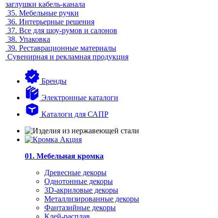
заглушки кабель-канала
35.
Мебельные ручки
36.
Интерьерные решения
37.
Все для шоу-румов и салонов
38.
Упаковка
39.
Реставрационные материалы
Сувенирная и рекламная продукция
Бренды
Электронные каталоги
Каталоги для САПР
01. Мебельная кромка
Древесные декоры
Однотонные декоры
3D-акриловые декоры
Металлизированные декоры
Фантазийные декоры
Клей-расплав