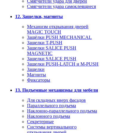
Смягчители удара для дверей
Cмягчители удара самоклеящиеся
12. Защелки, магниты
Механизм открывания дверей
MAGIC TOUCH
Защёлки PUSH MECHANICAL
Защелки T-PUSH
Защелки SALICE PUSH
MAGNETIC
Защелки SALICE PUSH
Защелки PUSH-LATCH и M-PUSH
Защелки
Магниты
Фиксаторы
13. Подъемные механизмы для мебели
Для складных вверх фасадов
Параллельного подъема
Наклонно-параллельного подъема
Наклонного подъема
Секретерные
Системы вертикального
открывания дверей