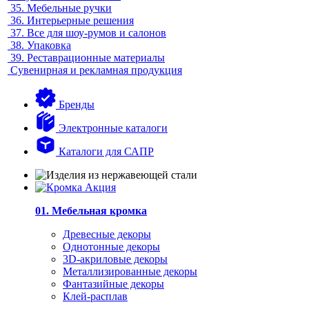
35.
Мебельные ручки
36.
Интерьерные решения
37.
Все для шоу-румов и салонов
38.
Упаковка
39.
Реставрационные материалы
Сувенирная и рекламная продукция
Бренды
Электронные каталоги
Каталоги для САПР
01. Мебельная кромка
Древесные декоры
Однотонные декоры
3D-акриловые декоры
Металлизированные декоры
Фантазийные декоры
Клей-расплав