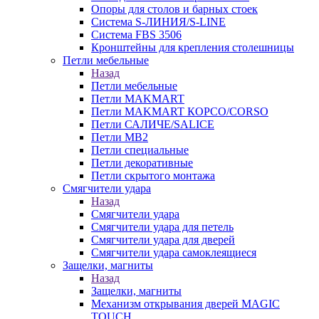
Опоры для столов и барных стоек
Система S-ЛИНИЯ/S-LINE
Система FBS 3506
Кронштейны для крепления столешницы
Петли мебельные
Назад
Петли мебельные
Петли MAKMART
Петли MAKMART КОРСО/CORSO
Петли САЛИЧЕ/SALICE
Петли MB2
Петли специальные
Петли декоративные
Петли скрытого монтажа
Смягчители удара
Назад
Смягчители удара
Смягчители удара для петель
Смягчители удара для дверей
Cмягчители удара самоклеящиеся
Защелки, магниты
Назад
Защелки, магниты
Механизм открывания дверей MAGIC
TOUCH