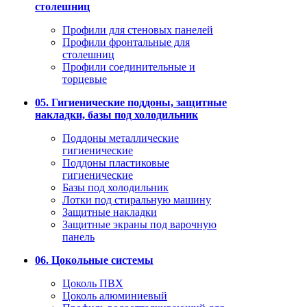
столешниц
Профили для стеновых панелей
Профили фронтальные для
столешниц
Профили соединительные и
торцевые
05. Гигиенические поддоны, защитные
накладки, базы под холодильник
Поддоны металлические
гигиенические
Поддоны пластиковые
гигиенические
Базы под холодильник
Лотки под стиральную машину
Защитные накладки
Защитные экраны под варочную
панель
06. Цокольные системы
Цоколь ПВХ
Цоколь алюминиевый