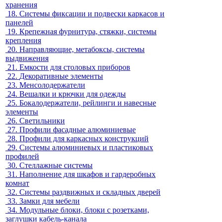
хранения
18.
Системы фиксации и подвески каркасов и
панелей
19.
Крепежная фурнитура, стяжки, системы
крепления
20.
Направляющие, метабоксы, системы
выдвижения
21.
Емкости для столовых приборов
22.
Декоративные элементы
23.
Менсолодержатели
24.
Вешалки и крючки для одежды
25.
Бокалодержатели, рейлинги и навесные
элементы
26.
Светильники
27.
Профили фасадные алюминиевые
28.
Профили для каркасных конструкций
29.
Системы алюминиевых и пластиковых
профилей
30.
Стеллажные системы
31.
Наполнение для шкафов и гардеробных
комнат
32.
Системы раздвижных и складных дверей
33.
Замки для мебели
34.
Модульные блоки, блоки с розетками,
заглушки кабель-канала