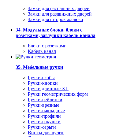
Замки для распашных дверей
Замки для раздвижных дверей
Замки для шторок жалюзи
34. Модульные блоки, блоки с
розетками, заглушки кабель-канала
Блоки с розетками
Кабель-канал
35. Мебельные ручки
Ручки-скобы
Ручки-кнопки
Ручки длинные XL
Ручки геометрических форм
Ручки-рейлинги
Ручки-врезные
Ручки-накладные
Ручки-профили
Ручки-ракушки
Ручки-серьги
Винты для ручек