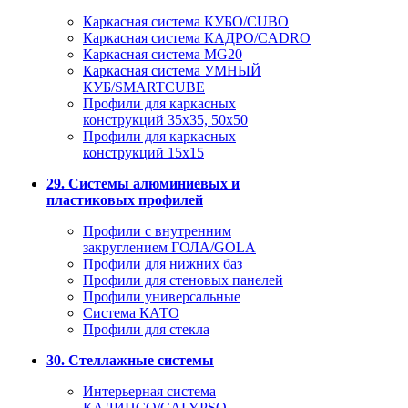
Каркасная система КУБО/CUBO
Каркасная система КАДРО/CADRO
Каркасная система MG20
Каркасная система УМНЫЙ
КУБ/SMARTCUBE
Профили для каркасных
конструкций 35x35, 50x50
Профили для каркасных
конструкций 15х15
29. Системы алюминиевых и
пластиковых профилей
Профили с внутренним
закруглением ГОЛА/GOLA
Профили для нижних баз
Профили для стеновых панелей
Профили универсальные
Система КАТО
Профили для стекла
30. Стеллажные системы
Интерьерная система
КАЛИПСО/CALYPSO