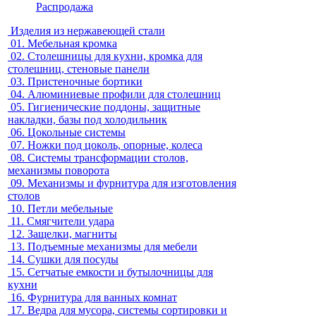
Распродажа
Изделия из нержавеющей стали
01.
Мебельная кромка
02.
Столешницы для кухни, кромка для
столешниц, стеновые панели
03.
Пристеночные бортики
04.
Алюминиевые профили для столешниц
05.
Гигиенические поддоны, защитные
накладки, базы под холодильник
06.
Цокольные системы
07.
Ножки под цоколь, опорные, колеса
08.
Системы трансформации столов,
механизмы поворота
09.
Механизмы и фурнитура для изготовления
столов
10.
Петли мебельные
11.
Смягчители удара
12.
Защелки, магниты
13.
Подъемные механизмы для мебели
14.
Сушки для посуды
15.
Сетчатые емкости и бутылочницы для
кухни
16.
Фурнитура для ванных комнат
17.
Ведра для мусора, системы сортировки и