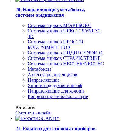
20. Направляющие, метабоксы,
системы выдвижения
Система ящиков М’АРТБОКС
Система ящиков НЕКСТ 3D/NEXT
3D
Система ящиков ПРОСТО
БОКС/SIMPLE BOX
Система ящиков ИНДИГО/INDIGO
Система ящиков СТРАЙК/STRIKE
Система ящиков НЕОТЕК/NEOTEC
Метабоксы
Аксессуары для ящиков
Направляющие
Ящики под духовой шкаф
Направляющие для колонн
Коврики противоскользящие
Каталоги
Смотреть онлайн
21. Емкости для столовых приборов