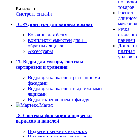
погрузк
товаров
Каталоги
Распил
Смотреть онлайн
длинном
материа
16. Фурнитура для ванных комнат
Резка
Корзины для белья
столешн
Комплекты емкостей для П-
панелей
образных ящиков
Дополни
Аксессуары
платная
упаковка
17. Ведра для мусора, системы
сортировки и хранения
Ведра для каркасов с распашными
фасадами
Ведра для каркасов с выдвижными
ящиками
Ведра с креплением к фасаду
18. Системы фиксации и подвески
каркасов и панелей
Подвески верхних каркасов
Подвески нижних каркасов