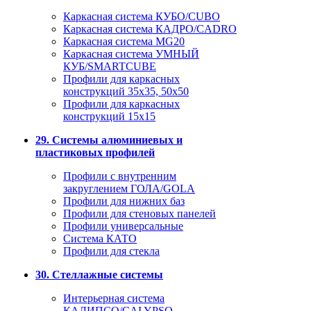
Каркасная система КУБО/CUBO
Каркасная система КАДРО/CADRO
Каркасная система MG20
Каркасная система УМНЫЙ
КУБ/SMARTCUBE
Профили для каркасных
конструкций 35x35, 50x50
Профили для каркасных
конструкций 15х15
29. Системы алюминиевых и
пластиковых профилей
Профили с внутренним
закруглением ГОЛА/GOLA
Профили для нижних баз
Профили для стеновых панелей
Профили универсальные
Система КАТО
Профили для стекла
30. Стеллажные системы
Интерьерная система
КАЛИПСО/CALYPSO