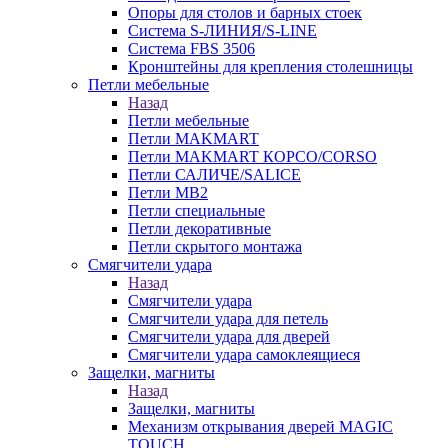
Опоры для столов и барных стоек
Система S-ЛИНИЯ/S-LINE
Система FBS 3506
Кронштейны для крепления столешницы
Петли мебельные
Назад
Петли мебельные
Петли MAKMART
Петли MAKMART КОРСО/CORSO
Петли САЛИЧЕ/SALICE
Петли MB2
Петли специальные
Петли декоративные
Петли скрытого монтажа
Смягчители удара
Назад
Смягчители удара
Смягчители удара для петель
Смягчители удара для дверей
Cмягчители удара самоклеящиеся
Защелки, магниты
Назад
Защелки, магниты
Механизм открывания дверей MAGIC
TOUCH