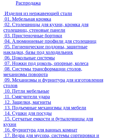
Распродажа
Изделия из нержавеющей стали
01.
Мебельная кромка
02.
Столешницы для кухни, кромка для
столешниц, стеновые панели
03.
Пристеночные бортики
04.
Алюминиевые профили для столешниц
05.
Гигиенические поддоны, защитные
накладки, базы под холодильник
06.
Цокольные системы
07.
Ножки под цоколь, опорные, колеса
08.
Системы трансформации столов,
механизмы поворота
09.
Механизмы и фурнитура для изготовления
столов
10.
Петли мебельные
11.
Смягчители удара
12.
Защелки, магниты
13.
Подъемные механизмы для мебели
14.
Сушки для посуды
15.
Сетчатые емкости и бутылочницы для
кухни
16.
Фурнитура для ванных комнат
17.
Ведра для мусора, системы сортировки и