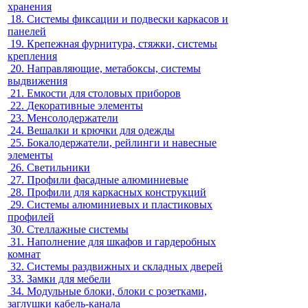
хранения
18.
Системы фиксации и подвески каркасов и
панелей
19.
Крепежная фурнитура, стяжки, системы
крепления
20.
Направляющие, метабоксы, системы
выдвижения
21.
Емкости для столовых приборов
22.
Декоративные элементы
23.
Менсолодержатели
24.
Вешалки и крючки для одежды
25.
Бокалодержатели, рейлинги и навесные
элементы
26.
Светильники
27.
Профили фасадные алюминиевые
28.
Профили для каркасных конструкций
29.
Системы алюминиевых и пластиковых
профилей
30.
Стеллажные системы
31.
Наполнение для шкафов и гардеробных
комнат
32.
Системы раздвижных и складных дверей
33.
Замки для мебели
34.
Модульные блоки, блоки с розетками,
заглушки кабель-канала