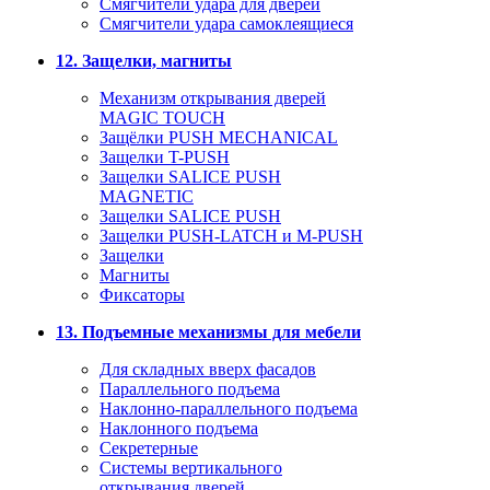
Смягчители удара для дверей
Cмягчители удара самоклеящиеся
12. Защелки, магниты
Механизм открывания дверей
MAGIC TOUCH
Защёлки PUSH MECHANICAL
Защелки T-PUSH
Защелки SALICE PUSH
MAGNETIC
Защелки SALICE PUSH
Защелки PUSH-LATCH и M-PUSH
Защелки
Магниты
Фиксаторы
13. Подъемные механизмы для мебели
Для складных вверх фасадов
Параллельного подъема
Наклонно-параллельного подъема
Наклонного подъема
Секретерные
Системы вертикального
открывания дверей