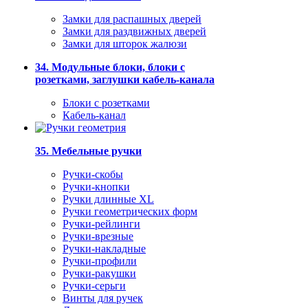
Замки для распашных дверей
Замки для раздвижных дверей
Замки для шторок жалюзи
34. Модульные блоки, блоки с
розетками, заглушки кабель-канала
Блоки с розетками
Кабель-канал
35. Мебельные ручки
Ручки-скобы
Ручки-кнопки
Ручки длинные XL
Ручки геометрических форм
Ручки-рейлинги
Ручки-врезные
Ручки-накладные
Ручки-профили
Ручки-ракушки
Ручки-серьги
Винты для ручек