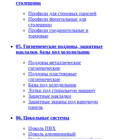
столешниц
Профили для стеновых панелей
Профили фронтальные для
столешниц
Профили соединительные и
торцевые
05. Гигиенические поддоны, защитные
накладки, базы под холодильник
Поддоны металлические
гигиенические
Поддоны пластиковые
гигиенические
Базы под холодильник
Лотки под стиральную машину
Защитные накладки
Защитные экраны под варочную
панель
06. Цокольные системы
Цоколь ПВХ
Цоколь алюминиевый