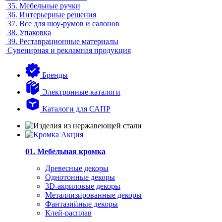
35.
Мебельные ручки
36.
Интерьерные решения
37.
Все для шоу-румов и салонов
38.
Упаковка
39.
Реставрационные материалы
Сувенирная и рекламная продукция
Бренды
Электронные каталоги
Каталоги для САПР
01. Мебельная кромка
Древесные декоры
Однотонные декоры
3D-акриловые декоры
Металлизированные декоры
Фантазийные декоры
Клей-расплав