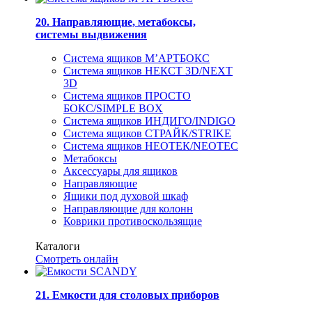
20. Направляющие, метабоксы,
системы выдвижения
Система ящиков М’АРТБОКС
Система ящиков НЕКСТ 3D/NEXT
3D
Система ящиков ПРОСТО
БОКС/SIMPLE BOX
Система ящиков ИНДИГО/INDIGO
Система ящиков СТРАЙК/STRIKE
Система ящиков НЕОТЕК/NEOTEC
Метабоксы
Аксессуары для ящиков
Направляющие
Ящики под духовой шкаф
Направляющие для колонн
Коврики противоскользящие
Каталоги
Смотреть онлайн
21. Емкости для столовых приборов