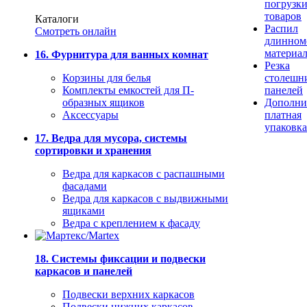
погрузк
товаров
Каталоги
Распил
Смотреть онлайн
длинном
материа
16. Фурнитура для ванных комнат
Резка
Корзины для белья
столешн
Комплекты емкостей для П-
панелей
образных ящиков
Дополни
Аксессуары
платная
упаковка
17. Ведра для мусора, системы
сортировки и хранения
Ведра для каркасов с распашными
фасадами
Ведра для каркасов с выдвижными
ящиками
Ведра с креплением к фасаду
18. Системы фиксации и подвески
каркасов и панелей
Подвески верхних каркасов
Подвески нижних каркасов