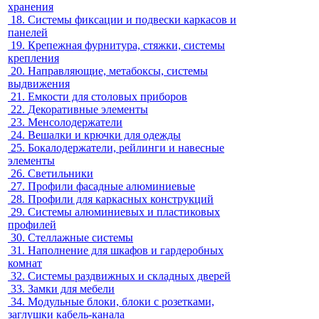
хранения
18.
Системы фиксации и подвески каркасов и
панелей
19.
Крепежная фурнитура, стяжки, системы
крепления
20.
Направляющие, метабоксы, системы
выдвижения
21.
Емкости для столовых приборов
22.
Декоративные элементы
23.
Менсолодержатели
24.
Вешалки и крючки для одежды
25.
Бокалодержатели, рейлинги и навесные
элементы
26.
Светильники
27.
Профили фасадные алюминиевые
28.
Профили для каркасных конструкций
29.
Системы алюминиевых и пластиковых
профилей
30.
Стеллажные системы
31.
Наполнение для шкафов и гардеробных
комнат
32.
Системы раздвижных и складных дверей
33.
Замки для мебели
34.
Модульные блоки, блоки с розетками,
заглушки кабель-канала