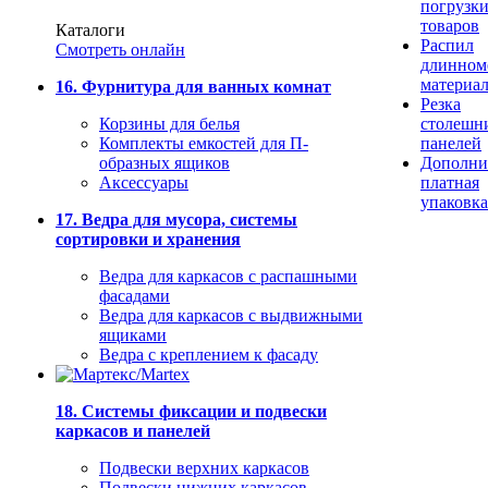
погрузк
товаров
Каталоги
Распил
Смотреть онлайн
длинном
материа
16. Фурнитура для ванных комнат
Резка
Корзины для белья
столешн
Комплекты емкостей для П-
панелей
образных ящиков
Дополни
Аксессуары
платная
упаковка
17. Ведра для мусора, системы
сортировки и хранения
Ведра для каркасов с распашными
фасадами
Ведра для каркасов с выдвижными
ящиками
Ведра с креплением к фасаду
18. Системы фиксации и подвески
каркасов и панелей
Подвески верхних каркасов
Подвески нижних каркасов