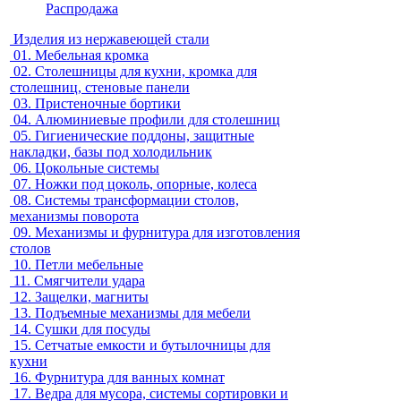
Распродажа
Изделия из нержавеющей стали
01.
Мебельная кромка
02.
Столешницы для кухни, кромка для
столешниц, стеновые панели
03.
Пристеночные бортики
04.
Алюминиевые профили для столешниц
05.
Гигиенические поддоны, защитные
накладки, базы под холодильник
06.
Цокольные системы
07.
Ножки под цоколь, опорные, колеса
08.
Системы трансформации столов,
механизмы поворота
09.
Механизмы и фурнитура для изготовления
столов
10.
Петли мебельные
11.
Смягчители удара
12.
Защелки, магниты
13.
Подъемные механизмы для мебели
14.
Сушки для посуды
15.
Сетчатые емкости и бутылочницы для
кухни
16.
Фурнитура для ванных комнат
17.
Ведра для мусора, системы сортировки и