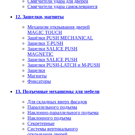
Смягчители удара для дверей
Cмягчители удара самоклеящиеся
12. Защелки, магниты
Механизм открывания дверей
MAGIC TOUCH
Защёлки PUSH MECHANICAL
Защелки T-PUSH
Защелки SALICE PUSH
MAGNETIC
Защелки SALICE PUSH
Защелки PUSH-LATCH и M-PUSH
Защелки
Магниты
Фиксаторы
13. Подъемные механизмы для мебели
Для складных вверх фасадов
Параллельного подъема
Наклонно-параллельного подъема
Наклонного подъема
Секретерные
Системы вертикального
открывания дверей