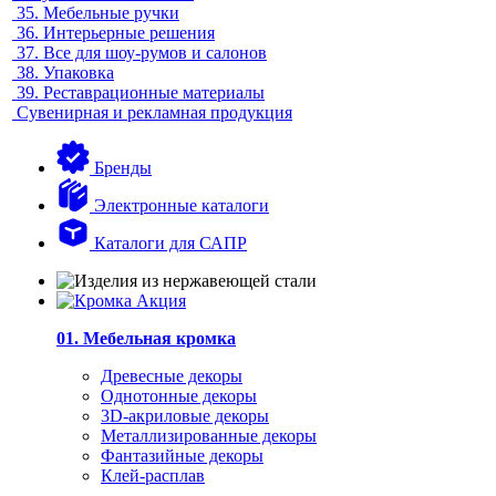
35.
Мебельные ручки
36.
Интерьерные решения
37.
Все для шоу-румов и салонов
38.
Упаковка
39.
Реставрационные материалы
Сувенирная и рекламная продукция
Бренды
Электронные каталоги
Каталоги для САПР
01. Мебельная кромка
Древесные декоры
Однотонные декоры
3D-акриловые декоры
Металлизированные декоры
Фантазийные декоры
Клей-расплав