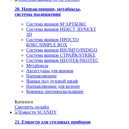
20. Направляющие, метабоксы,
системы выдвижения
Система ящиков М’АРТБОКС
Система ящиков НЕКСТ 3D/NEXT
3D
Система ящиков ПРОСТО
БОКС/SIMPLE BOX
Система ящиков ИНДИГО/INDIGO
Система ящиков СТРАЙК/STRIKE
Система ящиков НЕОТЕК/NEOTEC
Метабоксы
Аксессуары для ящиков
Направляющие
Ящики под духовой шкаф
Направляющие для колонн
Коврики противоскользящие
Каталоги
Смотреть онлайн
21. Емкости для столовых приборов