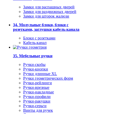
Замки для распашных дверей
Замки для раздвижных дверей
Замки для шторок жалюзи
34. Модульные блоки, блоки с
розетками, заглушки кабель-канала
Блоки с розетками
Кабель-канал
35. Мебельные ручки
Ручки-скобы
Ручки-кнопки
Ручки длинные XL
Ручки геометрических форм
Ручки-рейлинги
Ручки-врезные
Ручки-накладные
Ручки-профили
Ручки-ракушки
Ручки-серьги
Винты для ручек