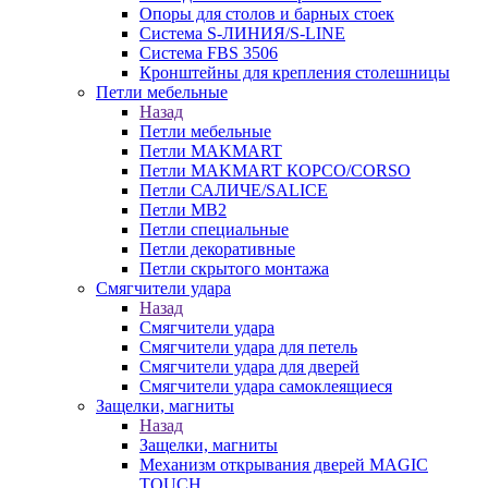
Опоры для столов и барных стоек
Система S-ЛИНИЯ/S-LINE
Система FBS 3506
Кронштейны для крепления столешницы
Петли мебельные
Назад
Петли мебельные
Петли MAKMART
Петли MAKMART КОРСО/CORSO
Петли САЛИЧЕ/SALICE
Петли MB2
Петли специальные
Петли декоративные
Петли скрытого монтажа
Смягчители удара
Назад
Смягчители удара
Смягчители удара для петель
Смягчители удара для дверей
Cмягчители удара самоклеящиеся
Защелки, магниты
Назад
Защелки, магниты
Механизм открывания дверей MAGIC
TOUCH