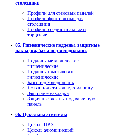
столешниц
Профили для стеновых панелей
Профили фронтальные для
столешниц
Профили соединительные и
торцевые
05. Гигиенические поддоны, защитные
накладки, базы под холодильник
Поддоны металлические
гигиенические
Поддоны пластиковые
гигиенические
Базы под холодильник
Лотки под стиральную машину
Защитные накладки
Защитные экраны под варочную
панель
06. Цокольные системы
Цоколь ПВХ
Цоколь алюминиевый