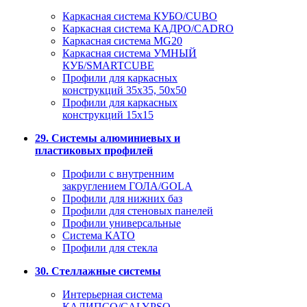
Каркасная система КУБО/CUBO
Каркасная система КАДРО/CADRO
Каркасная система MG20
Каркасная система УМНЫЙ
КУБ/SMARTCUBE
Профили для каркасных
конструкций 35x35, 50x50
Профили для каркасных
конструкций 15х15
29. Системы алюминиевых и
пластиковых профилей
Профили с внутренним
закруглением ГОЛА/GOLA
Профили для нижних баз
Профили для стеновых панелей
Профили универсальные
Система КАТО
Профили для стекла
30. Стеллажные системы
Интерьерная система
КАЛИПСО/CALYPSO