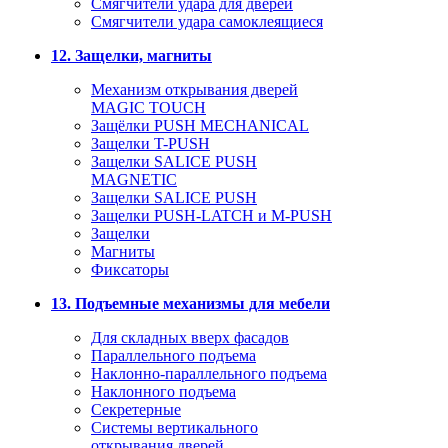
Смягчители удара для дверей
Cмягчители удара самоклеящиеся
12. Защелки, магниты
Механизм открывания дверей
MAGIC TOUCH
Защёлки PUSH MECHANICAL
Защелки T-PUSH
Защелки SALICE PUSH
MAGNETIC
Защелки SALICE PUSH
Защелки PUSH-LATCH и M-PUSH
Защелки
Магниты
Фиксаторы
13. Подъемные механизмы для мебели
Для складных вверх фасадов
Параллельного подъема
Наклонно-параллельного подъема
Наклонного подъема
Секретерные
Системы вертикального
открывания дверей