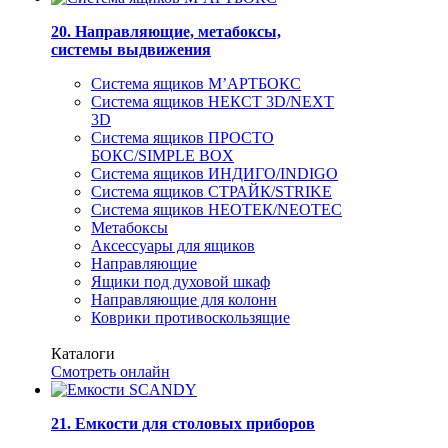
20. Направляющие, метабоксы,
системы выдвижения
Система ящиков М’АРТБОКС
Система ящиков НЕКСТ 3D/NEXT
3D
Система ящиков ПРОСТО
БОКС/SIMPLE BOX
Система ящиков ИНДИГО/INDIGO
Система ящиков СТРАЙК/STRIKE
Система ящиков НЕОТЕК/NEOTEC
Метабоксы
Аксессуары для ящиков
Направляющие
Ящики под духовой шкаф
Направляющие для колонн
Коврики противоскользящие
Каталоги
Смотреть онлайн
21. Емкости для столовых приборов