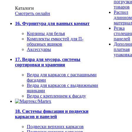
погрузк
товаров
Каталоги
Распил
Смотреть онлайн
длинном
материа
16. Фурнитура для ванных комнат
Резка
Корзины для белья
столешн
Комплекты емкостей для П-
панелей
образных ящиков
Дополни
Аксессуары
платная
упаковка
17. Ведра для мусора, системы
сортировки и хранения
Ведра для каркасов с распашными
фасадами
Ведра для каркасов с выдвижными
ящиками
Ведра с креплением к фасаду
18. Системы фиксации и подвески
каркасов и панелей
Подвески верхних каркасов
Подвески нижних каркасов