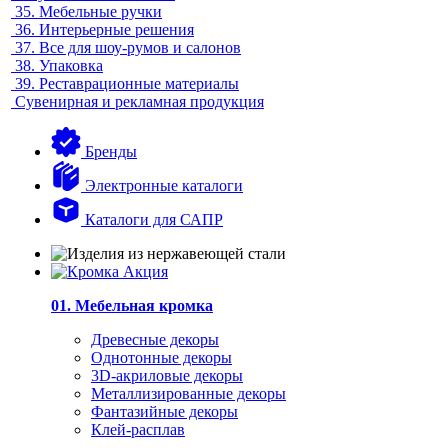
35.
Мебельные ручки
36.
Интерьерные решения
37.
Все для шоу-румов и салонов
38.
Упаковка
39.
Реставрационные материалы
Сувенирная и рекламная продукция
Бренды
Электронные каталоги
Каталоги для САПР
01. Мебельная кромка
Древесные декоры
Однотонные декоры
3D-акриловые декоры
Металлизированные декоры
Фантазийные декоры
Клей-расплав