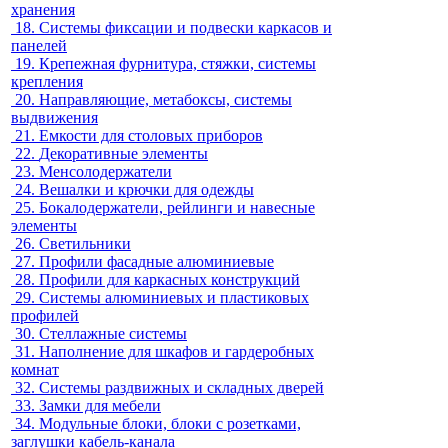
хранения
18.
Системы фиксации и подвески каркасов и
панелей
19.
Крепежная фурнитура, стяжки, системы
крепления
20.
Направляющие, метабоксы, системы
выдвижения
21.
Емкости для столовых приборов
22.
Декоративные элементы
23.
Менсолодержатели
24.
Вешалки и крючки для одежды
25.
Бокалодержатели, рейлинги и навесные
элементы
26.
Светильники
27.
Профили фасадные алюминиевые
28.
Профили для каркасных конструкций
29.
Системы алюминиевых и пластиковых
профилей
30.
Стеллажные системы
31.
Наполнение для шкафов и гардеробных
комнат
32.
Системы раздвижных и складных дверей
33.
Замки для мебели
34.
Модульные блоки, блоки с розетками,
заглушки кабель-канала