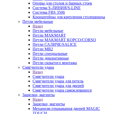
Опоры для столов и барных стоек
Система S-ЛИНИЯ/S-LINE
Система FBS 3506
Кронштейны для крепления столешницы
Петли мебельные
Назад
Петли мебельные
Петли MAKMART
Петли MAKMART КОРСО/CORSO
Петли САЛИЧЕ/SALICE
Петли MB2
Петли специальные
Петли декоративные
Петли скрытого монтажа
Смягчители удара
Назад
Смягчители удара
Смягчители удара для петель
Смягчители удара для дверей
Cмягчители удара самоклеящиеся
Защелки, магниты
Назад
Защелки, магниты
Механизм открывания дверей MAGIC
TOUCH