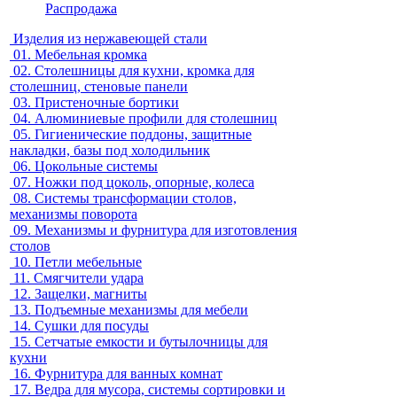
Распродажа
Изделия из нержавеющей стали
01.
Мебельная кромка
02.
Столешницы для кухни, кромка для
столешниц, стеновые панели
03.
Пристеночные бортики
04.
Алюминиевые профили для столешниц
05.
Гигиенические поддоны, защитные
накладки, базы под холодильник
06.
Цокольные системы
07.
Ножки под цоколь, опорные, колеса
08.
Системы трансформации столов,
механизмы поворота
09.
Механизмы и фурнитура для изготовления
столов
10.
Петли мебельные
11.
Смягчители удара
12.
Защелки, магниты
13.
Подъемные механизмы для мебели
14.
Сушки для посуды
15.
Сетчатые емкости и бутылочницы для
кухни
16.
Фурнитура для ванных комнат
17.
Ведра для мусора, системы сортировки и