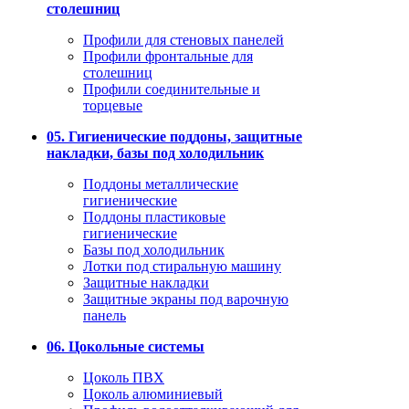
столешниц
Профили для стеновых панелей
Профили фронтальные для
столешниц
Профили соединительные и
торцевые
05. Гигиенические поддоны, защитные
накладки, базы под холодильник
Поддоны металлические
гигиенические
Поддоны пластиковые
гигиенические
Базы под холодильник
Лотки под стиральную машину
Защитные накладки
Защитные экраны под варочную
панель
06. Цокольные системы
Цоколь ПВХ
Цоколь алюминиевый