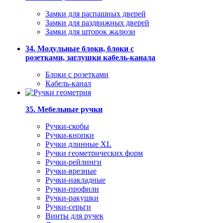
Замки для распашных дверей
Замки для раздвижных дверей
Замки для шторок жалюзи
34. Модульные блоки, блоки с
розетками, заглушки кабель-канала
Блоки с розетками
Кабель-канал
35. Мебельные ручки
Ручки-скобы
Ручки-кнопки
Ручки длинные XL
Ручки геометрических форм
Ручки-рейлинги
Ручки-врезные
Ручки-накладные
Ручки-профили
Ручки-ракушки
Ручки-серьги
Винты для ручек