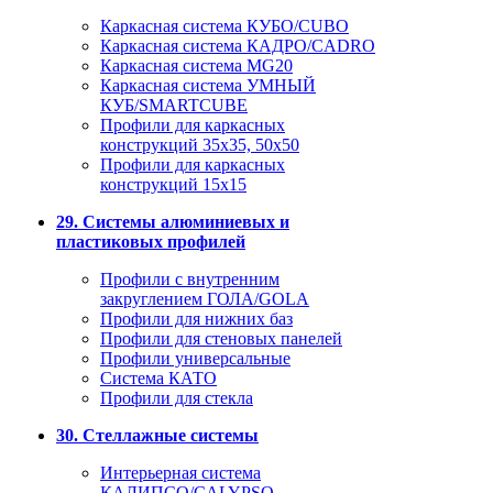
Каркасная система КУБО/CUBO
Каркасная система КАДРО/CADRO
Каркасная система MG20
Каркасная система УМНЫЙ
КУБ/SMARTCUBE
Профили для каркасных
конструкций 35x35, 50x50
Профили для каркасных
конструкций 15х15
29. Системы алюминиевых и
пластиковых профилей
Профили с внутренним
закруглением ГОЛА/GOLA
Профили для нижних баз
Профили для стеновых панелей
Профили универсальные
Система КАТО
Профили для стекла
30. Стеллажные системы
Интерьерная система
КАЛИПСО/CALYPSO