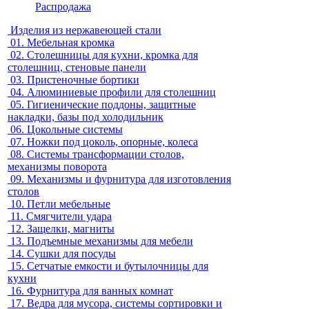
Распродажа
Изделия из нержавеющей стали
01.
Мебельная кромка
02.
Столешницы для кухни, кромка для
столешниц, стеновые панели
03.
Пристеночные бортики
04.
Алюминиевые профили для столешниц
05.
Гигиенические поддоны, защитные
накладки, базы под холодильник
06.
Цокольные системы
07.
Ножки под цоколь, опорные, колеса
08.
Системы трансформации столов,
механизмы поворота
09.
Механизмы и фурнитура для изготовления
столов
10.
Петли мебельные
11.
Смягчители удара
12.
Защелки, магниты
13.
Подъемные механизмы для мебели
14.
Сушки для посуды
15.
Сетчатые емкости и бутылочницы для
кухни
16.
Фурнитура для ванных комнат
17.
Ведра для мусора, системы сортировки и