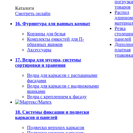
погрузк
товаров
Каталоги
Распил
Смотреть онлайн
длинном
материа
16. Фурнитура для ванных комнат
Резка
Корзины для белья
столешн
Комплекты емкостей для П-
панелей
образных ящиков
Дополни
Аксессуары
платная
упаковка
17. Ведра для мусора, системы
сортировки и хранения
Ведра для каркасов с распашными
фасадами
Ведра для каркасов с выдвижными
ящиками
Ведра с креплением к фасаду
18. Системы фиксации и подвески
каркасов и панелей
Подвески верхних каркасов
Подвески нижних каркасов