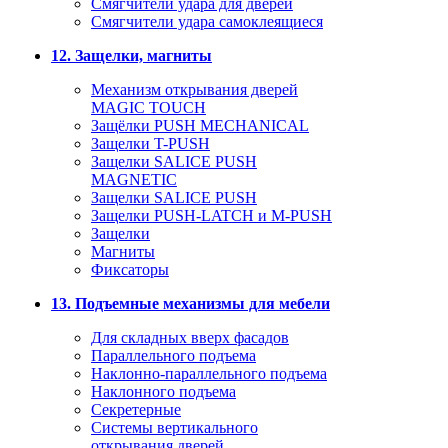
Смягчители удара для дверей
Cмягчители удара самоклеящиеся
12. Защелки, магниты
Механизм открывания дверей
MAGIC TOUCH
Защёлки PUSH MECHANICAL
Защелки T-PUSH
Защелки SALICE PUSH
MAGNETIC
Защелки SALICE PUSH
Защелки PUSH-LATCH и M-PUSH
Защелки
Магниты
Фиксаторы
13. Подъемные механизмы для мебели
Для складных вверх фасадов
Параллельного подъема
Наклонно-параллельного подъема
Наклонного подъема
Секретерные
Системы вертикального
открывания дверей