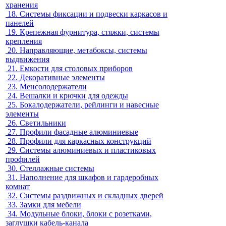
хранения
18.
Системы фиксации и подвески каркасов и
панелей
19.
Крепежная фурнитура, стяжки, системы
крепления
20.
Направляющие, метабоксы, системы
выдвижения
21.
Емкости для столовых приборов
22.
Декоративные элементы
23.
Менсолодержатели
24.
Вешалки и крючки для одежды
25.
Бокалодержатели, рейлинги и навесные
элементы
26.
Светильники
27.
Профили фасадные алюминиевые
28.
Профили для каркасных конструкций
29.
Системы алюминиевых и пластиковых
профилей
30.
Стеллажные системы
31.
Наполнение для шкафов и гардеробных
комнат
32.
Системы раздвижных и складных дверей
33.
Замки для мебели
34.
Модульные блоки, блоки с розетками,
заглушки кабель-канала