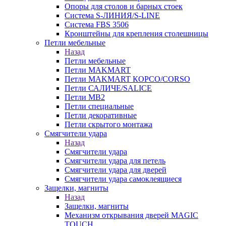
Опоры для столов и барных стоек
Система S-ЛИНИЯ/S-LINE
Система FBS 3506
Кронштейны для крепления столешницы
Петли мебельные
Назад
Петли мебельные
Петли MAKMART
Петли MAKMART КОРСО/CORSO
Петли САЛИЧЕ/SALICE
Петли MB2
Петли специальные
Петли декоративные
Петли скрытого монтажа
Смягчители удара
Назад
Смягчители удара
Смягчители удара для петель
Смягчители удара для дверей
Cмягчители удара самоклеящиеся
Защелки, магниты
Назад
Защелки, магниты
Механизм открывания дверей MAGIC
TOUCH