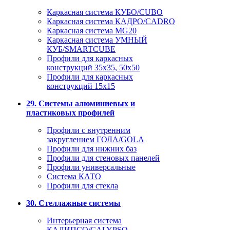
Каркасная система КУБО/CUBO
Каркасная система КАДРО/CADRO
Каркасная система MG20
Каркасная система УМНЫЙ
КУБ/SMARTCUBE
Профили для каркасных
конструкций 35x35, 50x50
Профили для каркасных
конструкций 15х15
29. Системы алюминиевых и
пластиковых профилей
Профили с внутренним
закруглением ГОЛА/GOLA
Профили для нижних баз
Профили для стеновых панелей
Профили универсальные
Система КАТО
Профили для стекла
30. Стеллажные системы
Интерьерная система
КАЛИПСО/CALYPSO