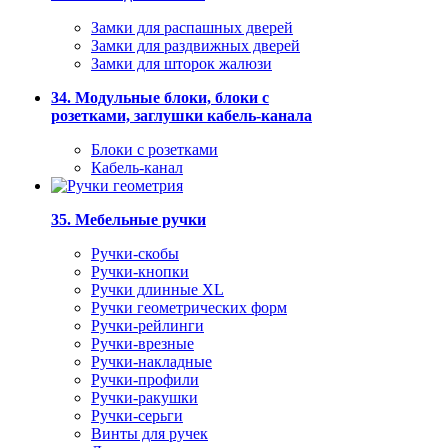
Замки для распашных дверей
Замки для раздвижных дверей
Замки для шторок жалюзи
34. Модульные блоки, блоки с
розетками, заглушки кабель-канала
Блоки с розетками
Кабель-канал
35. Мебельные ручки
Ручки-скобы
Ручки-кнопки
Ручки длинные XL
Ручки геометрических форм
Ручки-рейлинги
Ручки-врезные
Ручки-накладные
Ручки-профили
Ручки-ракушки
Ручки-серьги
Винты для ручек