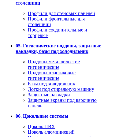
столешниц
Профили для стеновых панелей
Профили фронтальные для
столешниц
Профили соединительные и
торцевые
05. Гигиенические поддоны, защитные
накладки, базы под холодильник
Поддоны металлические
гигиенические
Поддоны пластиковые
гигиенические
Базы под холодильник
Лотки под стиральную машину
Защитные накладки
Защитные экраны под варочную
панель
06. Цокольные системы
Цоколь ПВХ
Цоколь алюминиевый