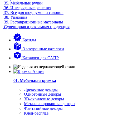
35.
Мебельные ручки
36.
Интерьерные решения
37.
Все для шоу-румов и салонов
38.
Упаковка
39.
Реставрационные материалы
Сувенирная и рекламная продукция
Бренды
Электронные каталоги
Каталоги для САПР
01. Мебельная кромка
Древесные декоры
Однотонные декоры
3D-акриловые декоры
Металлизированные декоры
Фантазийные декоры
Клей-расплав