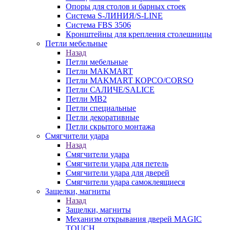
Опоры для столов и барных стоек
Система S-ЛИНИЯ/S-LINE
Система FBS 3506
Кронштейны для крепления столешницы
Петли мебельные
Назад
Петли мебельные
Петли MAKMART
Петли MAKMART КОРСО/CORSO
Петли САЛИЧЕ/SALICE
Петли MB2
Петли специальные
Петли декоративные
Петли скрытого монтажа
Смягчители удара
Назад
Смягчители удара
Смягчители удара для петель
Смягчители удара для дверей
Cмягчители удара самоклеящиеся
Защелки, магниты
Назад
Защелки, магниты
Механизм открывания дверей MAGIC
TOUCH