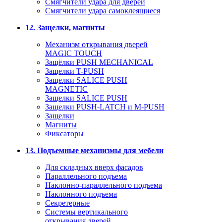
Смягчители удара для дверей
Cмягчители удара самоклеящиеся
12. Защелки, магниты
Механизм открывания дверей
MAGIC TOUCH
Защёлки PUSH MECHANICAL
Защелки T-PUSH
Защелки SALICE PUSH
MAGNETIC
Защелки SALICE PUSH
Защелки PUSH-LATCH и M-PUSH
Защелки
Магниты
Фиксаторы
13. Подъемные механизмы для мебели
Для складных вверх фасадов
Параллельного подъема
Наклонно-параллельного подъема
Наклонного подъема
Секретерные
Системы вертикального
открывания дверей