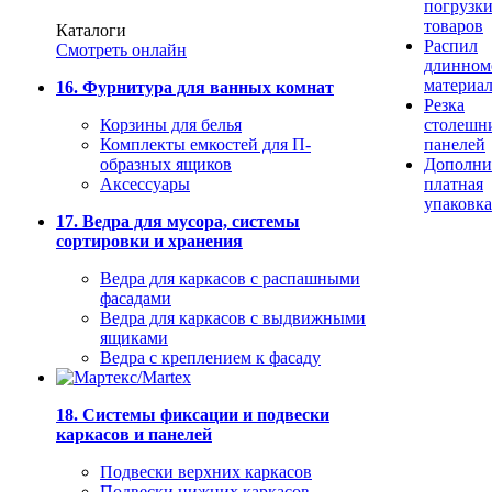
погрузк
товаров
Каталоги
Распил
Смотреть онлайн
длинном
материа
16. Фурнитура для ванных комнат
Резка
Корзины для белья
столешн
Комплекты емкостей для П-
панелей
образных ящиков
Дополни
Аксессуары
платная
упаковка
17. Ведра для мусора, системы
сортировки и хранения
Ведра для каркасов с распашными
фасадами
Ведра для каркасов с выдвижными
ящиками
Ведра с креплением к фасаду
18. Системы фиксации и подвески
каркасов и панелей
Подвески верхних каркасов
Подвески нижних каркасов