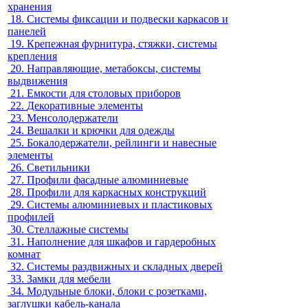
хранения
18.
Системы фиксации и подвески каркасов и
панелей
19.
Крепежная фурнитура, стяжки, системы
крепления
20.
Направляющие, метабоксы, системы
выдвижения
21.
Емкости для столовых приборов
22.
Декоративные элементы
23.
Менсолодержатели
24.
Вешалки и крючки для одежды
25.
Бокалодержатели, рейлинги и навесные
элементы
26.
Светильники
27.
Профили фасадные алюминиевые
28.
Профили для каркасных конструкций
29.
Системы алюминиевых и пластиковых
профилей
30.
Стеллажные системы
31.
Наполнение для шкафов и гардеробных
комнат
32.
Системы раздвижных и складных дверей
33.
Замки для мебели
34.
Модульные блоки, блоки с розетками,
заглушки кабель-канала