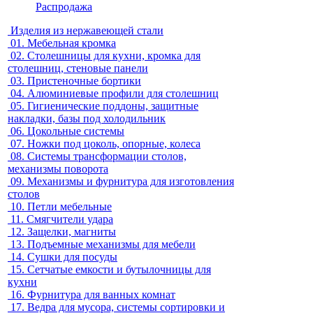
Распродажа
Изделия из нержавеющей стали
01.
Мебельная кромка
02.
Столешницы для кухни, кромка для
столешниц, стеновые панели
03.
Пристеночные бортики
04.
Алюминиевые профили для столешниц
05.
Гигиенические поддоны, защитные
накладки, базы под холодильник
06.
Цокольные системы
07.
Ножки под цоколь, опорные, колеса
08.
Системы трансформации столов,
механизмы поворота
09.
Механизмы и фурнитура для изготовления
столов
10.
Петли мебельные
11.
Смягчители удара
12.
Защелки, магниты
13.
Подъемные механизмы для мебели
14.
Сушки для посуды
15.
Сетчатые емкости и бутылочницы для
кухни
16.
Фурнитура для ванных комнат
17.
Ведра для мусора, системы сортировки и