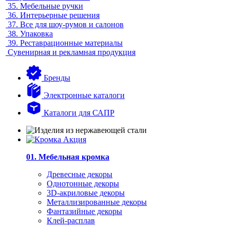
35.
Мебельные ручки
36.
Интерьерные решения
37.
Все для шоу-румов и салонов
38.
Упаковка
39.
Реставрационные материалы
Сувенирная и рекламная продукция
Бренды
Электронные каталоги
Каталоги для САПР
01. Мебельная кромка
Древесные декоры
Однотонные декоры
3D-акриловые декоры
Металлизированные декоры
Фантазийные декоры
Клей-расплав