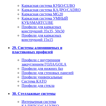
Каркасная система КУБО/CUBO
Каркасная система КАДРО/CADRO
Каркасная система MG20
Каркасная система УМНЫЙ
КУБ/SMARTCUBE
Профили для каркасных
конструкций 35x35, 50x50
Профили для каркасных
конструкций 15х15
29. Системы алюминиевых и
пластиковых профилей
Профили с внутренним
закруглением ГОЛА/GOLA
Профили для нижних баз
Профили для стеновых панелей
Профили универсальные
Система КАТО
Профили для стекла
30. Стеллажные системы
Интерьерная система
КАЛИПСО/CALYPSO