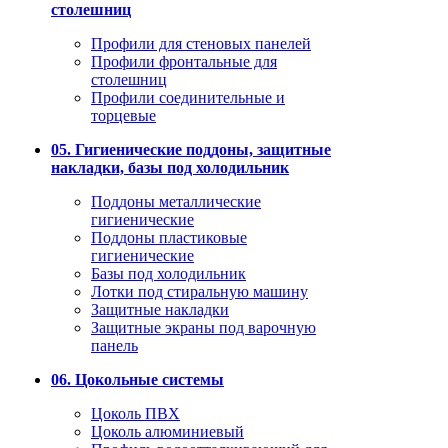
столешниц
Профили для стеновых панелей
Профили фронтальные для
столешниц
Профили соединительные и
торцевые
05. Гигиенические поддоны, защитные
накладки, базы под холодильник
Поддоны металлические
гигиенические
Поддоны пластиковые
гигиенические
Базы под холодильник
Лотки под стиральную машину
Защитные накладки
Защитные экраны под варочную
панель
06. Цокольные системы
Цоколь ПВХ
Цоколь алюминиевый