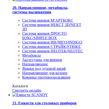
20. Направляющие, метабоксы,
системы выдвижения
Система ящиков М’АРТБОКС
Система ящиков НЕКСТ 3D/NEXT
3D
Система ящиков ПРОСТО
БОКС/SIMPLE BOX
Система ящиков ИНДИГО/INDIGO
Система ящиков СТРАЙК/STRIKE
Система ящиков НЕОТЕК/NEOTEC
Метабоксы
Аксессуары для ящиков
Направляющие
Ящики под духовой шкаф
Направляющие для колонн
Коврики противоскользящие
Каталоги
Смотреть онлайн
21. Емкости для столовых приборов