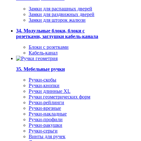
Замки для распашных дверей
Замки для раздвижных дверей
Замки для шторок жалюзи
34. Модульные блоки, блоки с
розетками, заглушки кабель-канала
Блоки с розетками
Кабель-канал
35. Мебельные ручки
Ручки-скобы
Ручки-кнопки
Ручки длинные XL
Ручки геометрических форм
Ручки-рейлинги
Ручки-врезные
Ручки-накладные
Ручки-профили
Ручки-ракушки
Ручки-серьги
Винты для ручек