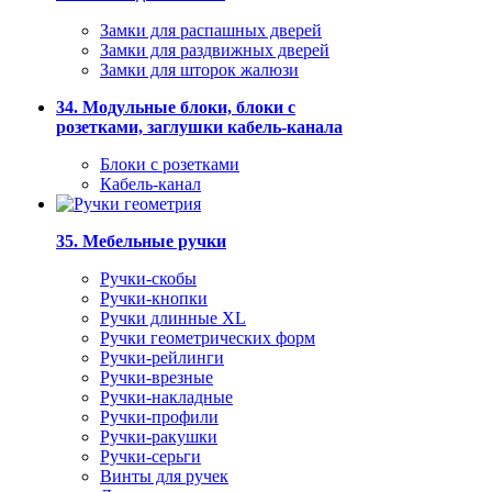
Замки для распашных дверей
Замки для раздвижных дверей
Замки для шторок жалюзи
34. Модульные блоки, блоки с
розетками, заглушки кабель-канала
Блоки с розетками
Кабель-канал
35. Мебельные ручки
Ручки-скобы
Ручки-кнопки
Ручки длинные XL
Ручки геометрических форм
Ручки-рейлинги
Ручки-врезные
Ручки-накладные
Ручки-профили
Ручки-ракушки
Ручки-серьги
Винты для ручек