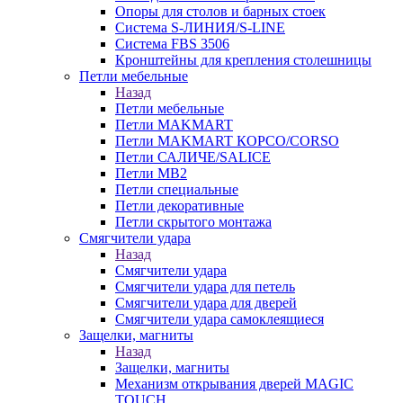
Опоры для столов и барных стоек
Система S-ЛИНИЯ/S-LINE
Система FBS 3506
Кронштейны для крепления столешницы
Петли мебельные
Назад
Петли мебельные
Петли MAKMART
Петли MAKMART КОРСО/CORSO
Петли САЛИЧЕ/SALICE
Петли MB2
Петли специальные
Петли декоративные
Петли скрытого монтажа
Смягчители удара
Назад
Смягчители удара
Смягчители удара для петель
Смягчители удара для дверей
Cмягчители удара самоклеящиеся
Защелки, магниты
Назад
Защелки, магниты
Механизм открывания дверей MAGIC
TOUCH