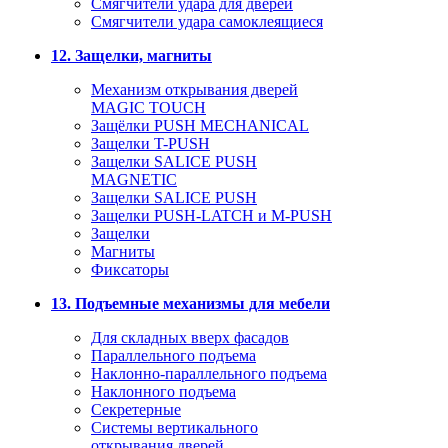
Смягчители удара для дверей
Cмягчители удара самоклеящиеся
12. Защелки, магниты
Механизм открывания дверей
MAGIC TOUCH
Защёлки PUSH MECHANICAL
Защелки T-PUSH
Защелки SALICE PUSH
MAGNETIC
Защелки SALICE PUSH
Защелки PUSH-LATCH и M-PUSH
Защелки
Магниты
Фиксаторы
13. Подъемные механизмы для мебели
Для складных вверх фасадов
Параллельного подъема
Наклонно-параллельного подъема
Наклонного подъема
Секретерные
Системы вертикального
открывания дверей