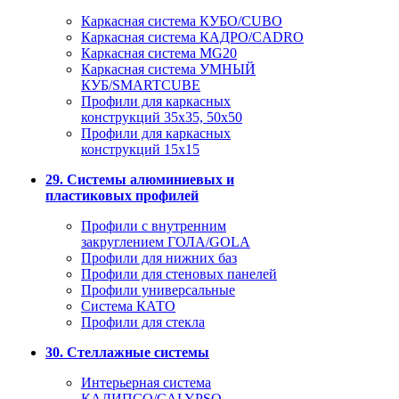
Каркасная система КУБО/CUBO
Каркасная система КАДРО/CADRO
Каркасная система MG20
Каркасная система УМНЫЙ
КУБ/SMARTCUBE
Профили для каркасных
конструкций 35x35, 50x50
Профили для каркасных
конструкций 15х15
29. Системы алюминиевых и
пластиковых профилей
Профили с внутренним
закруглением ГОЛА/GOLA
Профили для нижних баз
Профили для стеновых панелей
Профили универсальные
Система КАТО
Профили для стекла
30. Стеллажные системы
Интерьерная система
КАЛИПСО/CALYPSO