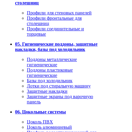
столешниц
Профили для стеновых панелей
Профили фронтальные для
столешниц
Профили соединительные и
торцевые
05. Гигиенические поддоны, защитные
накладки, базы под холодильник
Поддоны металлические
гигиенические
Поддоны пластиковые
гигиенические
Базы под холодильник
Лотки под стиральную машину
Защитные накладки
Защитные экраны под варочную
панель
06. Цокольные системы
Цоколь ПВХ
Цоколь алюминиевый