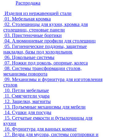
Распродажа
Изделия из нержавеющей стали
01.
Мебельная кромка
02.
Столешницы для кухни, кромка для
столешниц, стеновые панели
03.
Пристеночные бортики
04.
Алюминиевые профили для столешниц
05.
Гигиенические поддоны, защитные
накладки, базы под холодильник
06.
Цокольные системы
07.
Ножки под цоколь, опорные, колеса
08.
Системы трансформации столов,
механизмы поворота
09.
Механизмы и фурнитура для изготовления
столов
10.
Петли мебельные
11.
Смягчители удара
12.
Защелки, магниты
13.
Подъемные механизмы для мебели
14.
Сушки для посуды
15.
Сетчатые емкости и бутылочницы для
кухни
16.
Фурнитура для ванных комнат
17.
Ведра для мусора, системы сортировки и