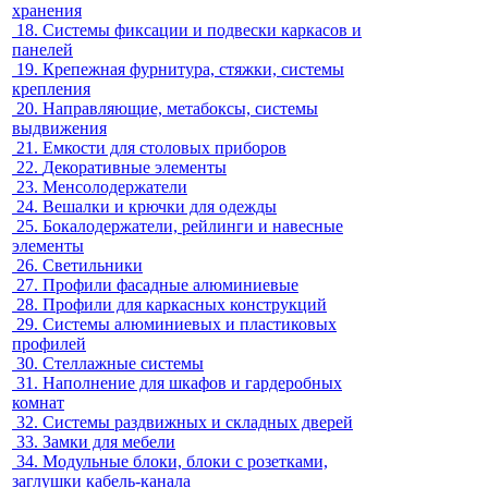
хранения
18.
Системы фиксации и подвески каркасов и
панелей
19.
Крепежная фурнитура, стяжки, системы
крепления
20.
Направляющие, метабоксы, системы
выдвижения
21.
Емкости для столовых приборов
22.
Декоративные элементы
23.
Менсолодержатели
24.
Вешалки и крючки для одежды
25.
Бокалодержатели, рейлинги и навесные
элементы
26.
Светильники
27.
Профили фасадные алюминиевые
28.
Профили для каркасных конструкций
29.
Системы алюминиевых и пластиковых
профилей
30.
Стеллажные системы
31.
Наполнение для шкафов и гардеробных
комнат
32.
Системы раздвижных и складных дверей
33.
Замки для мебели
34.
Модульные блоки, блоки с розетками,
заглушки кабель-канала