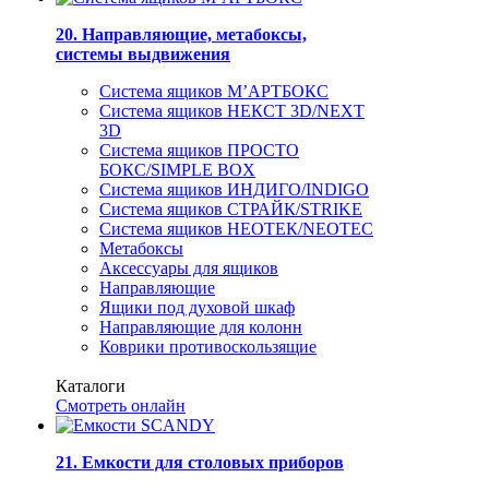
20. Направляющие, метабоксы,
системы выдвижения
Система ящиков М’АРТБОКС
Система ящиков НЕКСТ 3D/NEXT
3D
Система ящиков ПРОСТО
БОКС/SIMPLE BOX
Система ящиков ИНДИГО/INDIGO
Система ящиков СТРАЙК/STRIKE
Система ящиков НЕОТЕК/NEOTEC
Метабоксы
Аксессуары для ящиков
Направляющие
Ящики под духовой шкаф
Направляющие для колонн
Коврики противоскользящие
Каталоги
Смотреть онлайн
21. Емкости для столовых приборов