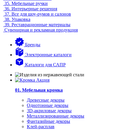
35.
Мебельные ручки
36.
Интерьерные решения
37.
Все для шоу-румов и салонов
38.
Упаковка
39.
Реставрационные материалы
Сувенирная и рекламная продукция
Бренды
Электронные каталоги
Каталоги для САПР
01. Мебельная кромка
Древесные декоры
Однотонные декоры
3D-акриловые декоры
Металлизированные декоры
Фантазийные декоры
Клей-расплав