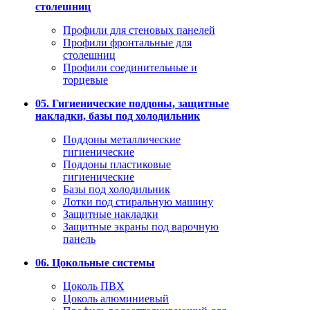
столешниц
Профили для стеновых панелей
Профили фронтальные для
столешниц
Профили соединительные и
торцевые
05. Гигиенические поддоны, защитные
накладки, базы под холодильник
Поддоны металлические
гигиенические
Поддоны пластиковые
гигиенические
Базы под холодильник
Лотки под стиральную машину
Защитные накладки
Защитные экраны под варочную
панель
06. Цокольные системы
Цоколь ПВХ
Цоколь алюминиевый