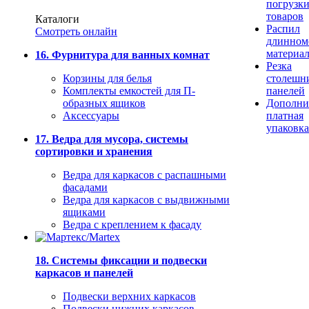
погрузк
товаров
Каталоги
Распил
Смотреть онлайн
длинном
материа
16. Фурнитура для ванных комнат
Резка
Корзины для белья
столешн
Комплекты емкостей для П-
панелей
образных ящиков
Дополни
Аксессуары
платная
упаковка
17. Ведра для мусора, системы
сортировки и хранения
Ведра для каркасов с распашными
фасадами
Ведра для каркасов с выдвижными
ящиками
Ведра с креплением к фасаду
18. Системы фиксации и подвески
каркасов и панелей
Подвески верхних каркасов
Подвески нижних каркасов