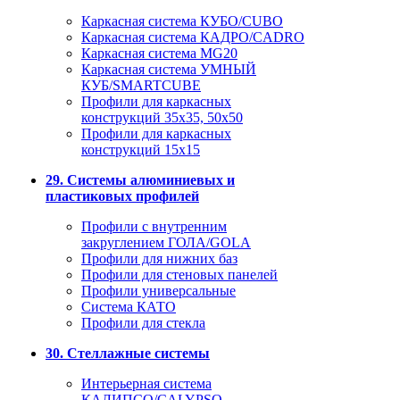
Каркасная система КУБО/CUBO
Каркасная система КАДРО/CADRO
Каркасная система MG20
Каркасная система УМНЫЙ
КУБ/SMARTCUBE
Профили для каркасных
конструкций 35x35, 50x50
Профили для каркасных
конструкций 15х15
29. Системы алюминиевых и
пластиковых профилей
Профили с внутренним
закруглением ГОЛА/GOLA
Профили для нижних баз
Профили для стеновых панелей
Профили универсальные
Система КАТО
Профили для стекла
30. Стеллажные системы
Интерьерная система
КАЛИПСО/CALYPSO