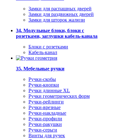
Замки для распашных дверей
Замки для раздвижных дверей
Замки для шторок жалюзи
34. Модульные блоки, блоки с
розетками, заглушки кабель-канала
Блоки с розетками
Кабель-канал
35. Мебельные ручки
Ручки-скобы
Ручки-кнопки
Ручки длинные XL
Ручки геометрических форм
Ручки-рейлинги
Ручки-врезные
Ручки-накладные
Ручки-профили
Ручки-ракушки
Ручки-серьги
Винты для ручек