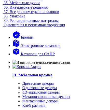
35.
Мебельные ручки
36.
Интерьерные решения
37.
Все для шоу-румов и салонов
38.
Упаковка
39.
Реставрационные материалы
Сувенирная и рекламная продукция
Бренды
Электронные каталоги
Каталоги для САПР
01. Мебельная кромка
Древесные декоры
Однотонные декоры
3D-акриловые декоры
Металлизированные декоры
Фантазийные декоры
Клей-расплав