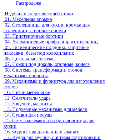
Распродажа
Изделия из нержавеющей стали
01.
Мебельная кромка
02.
Столешницы для кухни, кромка для
столешниц, стеновые панели
03.
Пристеночные бортики
04.
Алюминиевые профили для столешниц
05.
Гигиенические поддоны, защитные
накладки, базы под холодильник
06.
Цокольные системы
07.
Ножки под цоколь, опорные, колеса
08.
Системы трансформации столов,
механизмы поворота
09.
Механизмы и фурнитура для изготовления
столов
10.
Петли мебельные
11.
Смягчители удара
12.
Защелки, магниты
13.
Подъемные механизмы для мебели
14.
Сушки для посуды
15.
Сетчатые емкости и бутылочницы для
кухни
16.
Фурнитура для ванных комнат
17.
Ведра для мусора, системы сортировки и