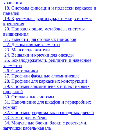
хранения
18.
Системы фиксации и подвески каркасов и
панелей
19.
Крепежная фурнитура, стяжки, системы
крепления
20.
Направляющие, метабоксы, системы
выдвижения
21.
Емкости для столовых приборов
22.
Декоративные элементы
23.
Менсолодержатели
24.
Вешалки и крючки для одежды
25.
Бокалодержатели, рейлинги и навесные
элементы
26.
Светильники
27.
Профили фасадные алюминиевые
28.
Профили для каркасных конструкций
29.
Системы алюминиевых и пластиковых
профилей
30.
Стеллажные системы
31.
Наполнение для шкафов и гардеробных
комнат
32.
Системы раздвижных и складных дверей
33.
Замки для мебели
34.
Модульные блоки, блоки с розетками,
заглушки кабель-канала