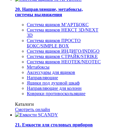
20. Направляющие, метабоксы,
системы выдвижения
Система ящиков М’АРТБОКС
Система ящиков НЕКСТ 3D/NEXT
3D
Система ящиков ПРОСТО
БОКС/SIMPLE BOX
Система ящиков ИНДИГО/INDIGO
Система ящиков СТРАЙК/STRIKE
Система ящиков НЕОТЕК/NEOTEC
Метабоксы
Аксессуары для ящиков
Направляющие
Ящики под духовой шкаф
Направляющие для колонн
Коврики противоскользящие
Каталоги
Смотреть онлайн
21. Емкости для столовых приборов