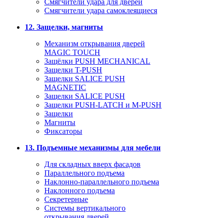
Смягчители удара для дверей
Cмягчители удара самоклеящиеся
12. Защелки, магниты
Механизм открывания дверей
MAGIC TOUCH
Защёлки PUSH MECHANICAL
Защелки T-PUSH
Защелки SALICE PUSH
MAGNETIC
Защелки SALICE PUSH
Защелки PUSH-LATCH и M-PUSH
Защелки
Магниты
Фиксаторы
13. Подъемные механизмы для мебели
Для складных вверх фасадов
Параллельного подъема
Наклонно-параллельного подъема
Наклонного подъема
Секретерные
Системы вертикального
открывания дверей