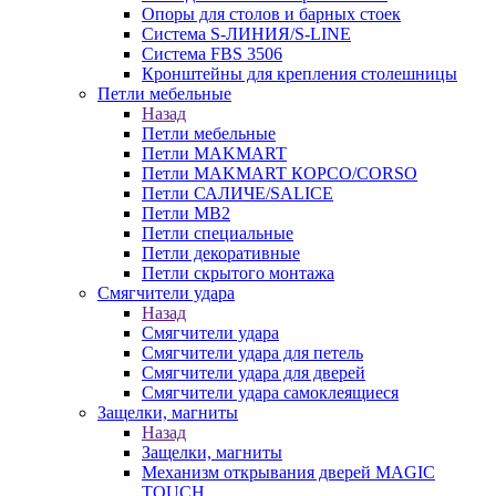
Опоры для столов и барных стоек
Система S-ЛИНИЯ/S-LINE
Система FBS 3506
Кронштейны для крепления столешницы
Петли мебельные
Назад
Петли мебельные
Петли MAKMART
Петли MAKMART КОРСО/CORSO
Петли САЛИЧЕ/SALICE
Петли MB2
Петли специальные
Петли декоративные
Петли скрытого монтажа
Смягчители удара
Назад
Смягчители удара
Смягчители удара для петель
Смягчители удара для дверей
Cмягчители удара самоклеящиеся
Защелки, магниты
Назад
Защелки, магниты
Механизм открывания дверей MAGIC
TOUCH