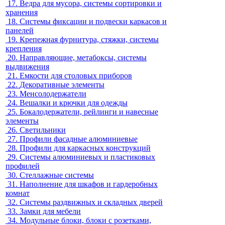
17.
Ведра для мусора, системы сортировки и
хранения
18.
Системы фиксации и подвески каркасов и
панелей
19.
Крепежная фурнитура, стяжки, системы
крепления
20.
Направляющие, метабоксы, системы
выдвижения
21.
Емкости для столовых приборов
22.
Декоративные элементы
23.
Менсолодержатели
24.
Вешалки и крючки для одежды
25.
Бокалодержатели, рейлинги и навесные
элементы
26.
Светильники
27.
Профили фасадные алюминиевые
28.
Профили для каркасных конструкций
29.
Системы алюминиевых и пластиковых
профилей
30.
Стеллажные системы
31.
Наполнение для шкафов и гардеробных
комнат
32.
Системы раздвижных и складных дверей
33.
Замки для мебели
34.
Модульные блоки, блоки с розетками,