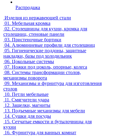
Распродажа
Изделия из нержавеющей стали
01.
Мебельная кромка
02.
Столешницы для кухни, кромка для
столешниц, стеновые панели
03.
Пристеночные бортики
04.
Алюминиевые профили для столешниц
05.
Гигиенические поддоны, защитные
накладки, базы под холодильник
06.
Цокольные системы
07.
Ножки под цоколь, опорные, колеса
08.
Системы трансформации столов,
механизмы поворота
09.
Механизмы и фурнитура для изготовления
столов
10.
Петли мебельные
11.
Смягчители удара
12.
Защелки, магниты
13.
Подъемные механизмы для мебели
14.
Сушки для посуды
15.
Сетчатые емкости и бутылочницы для
кухни
16.
Фурнитура для ванных комнат