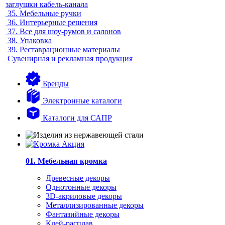
заглушки кабель-канала
35.
Мебельные ручки
36.
Интерьерные решения
37.
Все для шоу-румов и салонов
38.
Упаковка
39.
Реставрационные материалы
Сувенирная и рекламная продукция
Бренды
Электронные каталоги
Каталоги для САПР
01. Мебельная кромка
Древесные декоры
Однотонные декоры
3D-акриловые декоры
Металлизированные декоры
Фантазийные декоры
Клей-расплав