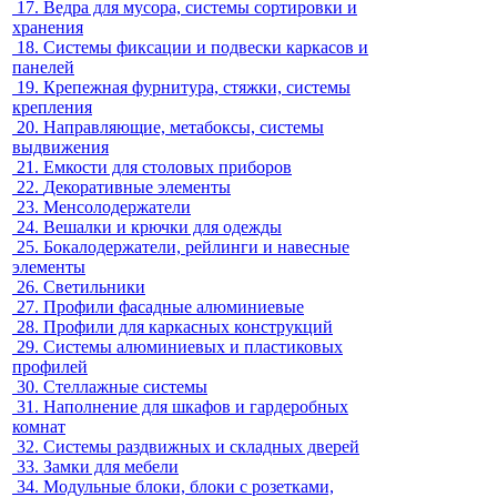
17.
Ведра для мусора, системы сортировки и
хранения
18.
Системы фиксации и подвески каркасов и
панелей
19.
Крепежная фурнитура, стяжки, системы
крепления
20.
Направляющие, метабоксы, системы
выдвижения
21.
Емкости для столовых приборов
22.
Декоративные элементы
23.
Менсолодержатели
24.
Вешалки и крючки для одежды
25.
Бокалодержатели, рейлинги и навесные
элементы
26.
Светильники
27.
Профили фасадные алюминиевые
28.
Профили для каркасных конструкций
29.
Системы алюминиевых и пластиковых
профилей
30.
Стеллажные системы
31.
Наполнение для шкафов и гардеробных
комнат
32.
Системы раздвижных и складных дверей
33.
Замки для мебели
34.
Модульные блоки, блоки с розетками,