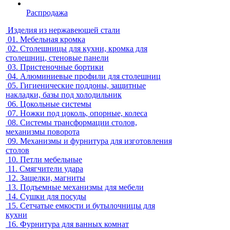
Распродажа
Изделия из нержавеющей стали
01.
Мебельная кромка
02.
Столешницы для кухни, кромка для
столешниц, стеновые панели
03.
Пристеночные бортики
04.
Алюминиевые профили для столешниц
05.
Гигиенические поддоны, защитные
накладки, базы под холодильник
06.
Цокольные системы
07.
Ножки под цоколь, опорные, колеса
08.
Системы трансформации столов,
механизмы поворота
09.
Механизмы и фурнитура для изготовления
столов
10.
Петли мебельные
11.
Смягчители удара
12.
Защелки, магниты
13.
Подъемные механизмы для мебели
14.
Сушки для посуды
15.
Сетчатые емкости и бутылочницы для
кухни
16.
Фурнитура для ванных комнат