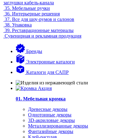
заглушки кабель-канала
35.
Мебельные ручки
36.
Интерьерные решения
37.
Все для шоу-румов и салонов
38.
Упаковка
39.
Реставрационные материалы
Сувенирная и рекламная продукция
Бренды
Электронные каталоги
Каталоги для САПР
01. Мебельная кромка
Древесные декоры
Однотонные декоры
3D-акриловые декоры
Металлизированные декоры
Фантазийные декоры
Клей-расплав