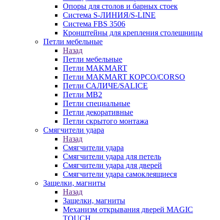
Опоры для столов и барных стоек
Система S-ЛИНИЯ/S-LINE
Система FBS 3506
Кронштейны для крепления столешницы
Петли мебельные
Назад
Петли мебельные
Петли MAKMART
Петли MAKMART КОРСО/CORSO
Петли САЛИЧЕ/SALICE
Петли MB2
Петли специальные
Петли декоративные
Петли скрытого монтажа
Смягчители удара
Назад
Смягчители удара
Смягчители удара для петель
Смягчители удара для дверей
Cмягчители удара самоклеящиеся
Защелки, магниты
Назад
Защелки, магниты
Механизм открывания дверей MAGIC
TOUCH