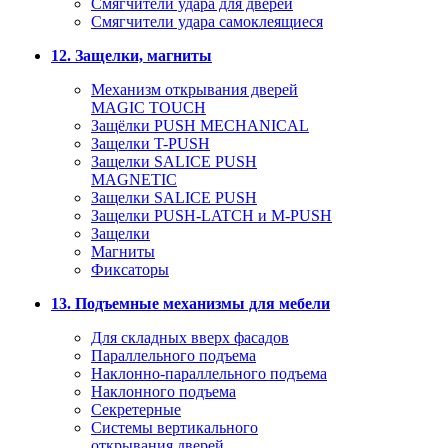
Смягчители удара для дверей
Cмягчители удара самоклеящиеся
12. Защелки, магниты
Механизм открывания дверей
MAGIC TOUCH
Защёлки PUSH MECHANICAL
Защелки T-PUSH
Защелки SALICE PUSH
MAGNETIC
Защелки SALICE PUSH
Защелки PUSH-LATCH и M-PUSH
Защелки
Магниты
Фиксаторы
13. Подъемные механизмы для мебели
Для складных вверх фасадов
Параллельного подъема
Наклонно-параллельного подъема
Наклонного подъема
Секретерные
Системы вертикального
открывания дверей