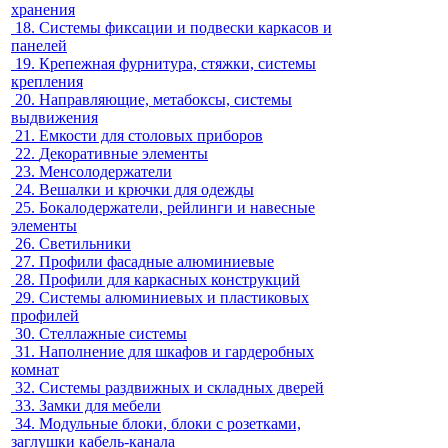
хранения
18.
Системы фиксации и подвески каркасов и
панелей
19.
Крепежная фурнитура, стяжки, системы
крепления
20.
Направляющие, метабоксы, системы
выдвижения
21.
Емкости для столовых приборов
22.
Декоративные элементы
23.
Менсолодержатели
24.
Вешалки и крючки для одежды
25.
Бокалодержатели, рейлинги и навесные
элементы
26.
Светильники
27.
Профили фасадные алюминиевые
28.
Профили для каркасных конструкций
29.
Системы алюминиевых и пластиковых
профилей
30.
Стеллажные системы
31.
Наполнение для шкафов и гардеробных
комнат
32.
Системы раздвижных и складных дверей
33.
Замки для мебели
34.
Модульные блоки, блоки с розетками,
заглушки кабель-канала