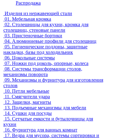
Распродажа
Изделия из нержавеющей стали
01.
Мебельная кромка
02.
Столешницы для кухни, кромка для
столешниц, стеновые панели
03.
Пристеночные бортики
04.
Алюминиевые профили для столешниц
05.
Гигиенические поддоны, защитные
накладки, базы под холодильник
06.
Цокольные системы
07.
Ножки под цоколь, опорные, колеса
08.
Системы трансформации столов,
механизмы поворота
09.
Механизмы и фурнитура для изготовления
столов
10.
Петли мебельные
11.
Смягчители удара
12.
Защелки, магниты
13.
Подъемные механизмы для мебели
14.
Сушки для посуды
15.
Сетчатые емкости и бутылочницы для
кухни
16.
Фурнитура для ванных комнат
17.
Ведра для мусора, системы сортировки и