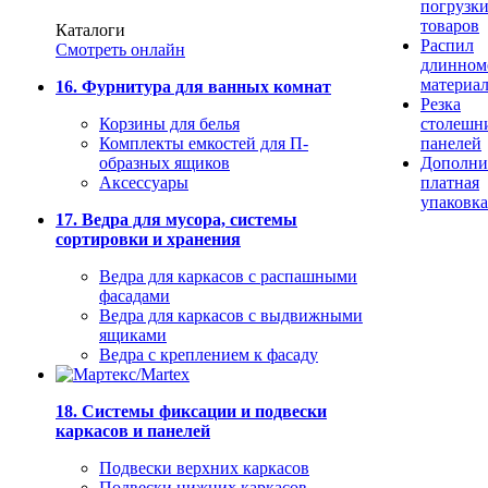
погрузк
товаров
Каталоги
Распил
Смотреть онлайн
длинном
материа
16. Фурнитура для ванных комнат
Резка
Корзины для белья
столешн
Комплекты емкостей для П-
панелей
образных ящиков
Дополни
Аксессуары
платная
упаковка
17. Ведра для мусора, системы
сортировки и хранения
Ведра для каркасов с распашными
фасадами
Ведра для каркасов с выдвижными
ящиками
Ведра с креплением к фасаду
18. Системы фиксации и подвески
каркасов и панелей
Подвески верхних каркасов
Подвески нижних каркасов