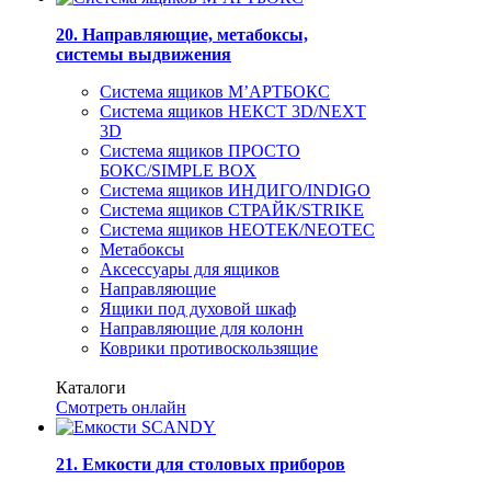
20. Направляющие, метабоксы,
системы выдвижения
Система ящиков М’АРТБОКС
Система ящиков НЕКСТ 3D/NEXT
3D
Система ящиков ПРОСТО
БОКС/SIMPLE BOX
Система ящиков ИНДИГО/INDIGO
Система ящиков СТРАЙК/STRIKE
Система ящиков НЕОТЕК/NEOTEC
Метабоксы
Аксессуары для ящиков
Направляющие
Ящики под духовой шкаф
Направляющие для колонн
Коврики противоскользящие
Каталоги
Смотреть онлайн
21. Емкости для столовых приборов