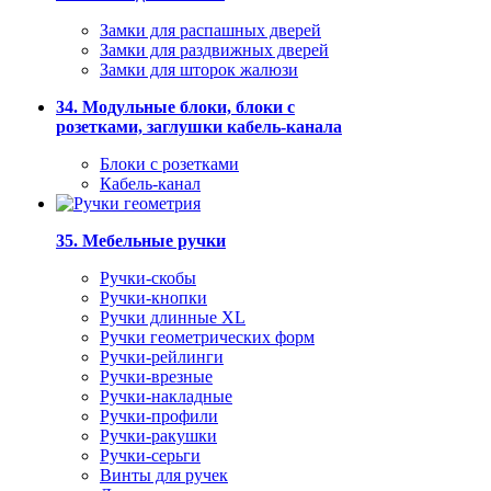
Замки для распашных дверей
Замки для раздвижных дверей
Замки для шторок жалюзи
34. Модульные блоки, блоки с
розетками, заглушки кабель-канала
Блоки с розетками
Кабель-канал
35. Мебельные ручки
Ручки-скобы
Ручки-кнопки
Ручки длинные XL
Ручки геометрических форм
Ручки-рейлинги
Ручки-врезные
Ручки-накладные
Ручки-профили
Ручки-ракушки
Ручки-серьги
Винты для ручек