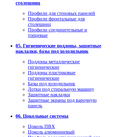
столешниц
Профили для стеновых панелей
Профили фронтальные для
столешниц
Профили соединительные и
торцевые
05. Гигиенические поддоны, защитные
накладки, базы под холодильник
Поддоны металлические
гигиенические
Поддоны пластиковые
гигиенические
Базы под холодильник
Лотки под стиральную машину
Защитные накладки
Защитные экраны под варочную
панель
06. Цокольные системы
Цоколь ПВХ
Цоколь алюминиевый