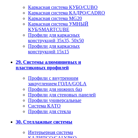
Каркасная система КУБО/CUBO
Каркасная система КАДРО/CADRO
Каркасная система MG20
Каркасная система УМНЫЙ
КУБ/SMARTCUBE
Профили для каркасных
конструкций 35x35, 50x50
Профили для каркасных
конструкций 15х15
29. Системы алюминиевых и
пластиковых профилей
Профили с внутренним
закруглением ГОЛА/GOLA
Профили для нижних баз
Профили для стеновых панелей
Профили универсальные
Система КАТО
Профили для стекла
30. Стеллажные системы
Интерьерная система
КАЛИПСО/CALYPSO