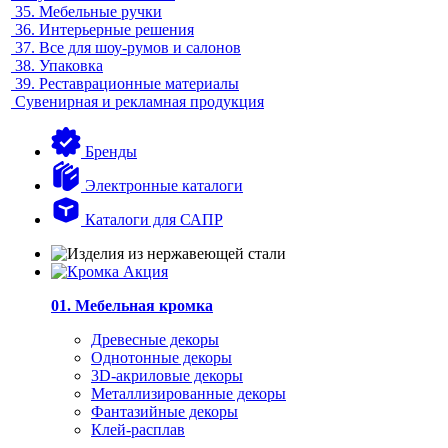
35.
Мебельные ручки
36.
Интерьерные решения
37.
Все для шоу-румов и салонов
38.
Упаковка
39.
Реставрационные материалы
Сувенирная и рекламная продукция
Бренды
Электронные каталоги
Каталоги для САПР
01. Мебельная кромка
Древесные декоры
Однотонные декоры
3D-акриловые декоры
Металлизированные декоры
Фантазийные декоры
Клей-расплав