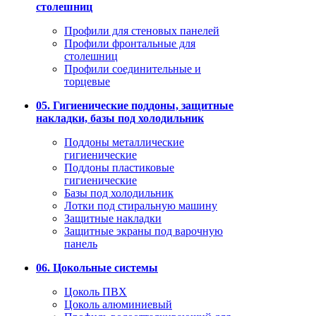
столешниц
Профили для стеновых панелей
Профили фронтальные для
столешниц
Профили соединительные и
торцевые
05. Гигиенические поддоны, защитные
накладки, базы под холодильник
Поддоны металлические
гигиенические
Поддоны пластиковые
гигиенические
Базы под холодильник
Лотки под стиральную машину
Защитные накладки
Защитные экраны под варочную
панель
06. Цокольные системы
Цоколь ПВХ
Цоколь алюминиевый