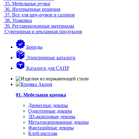
35.
Мебельные ручки
36.
Интерьерные решения
37.
Все для шоу-румов и салонов
38.
Упаковка
39.
Реставрационные материалы
Сувенирная и рекламная продукция
Бренды
Электронные каталоги
Каталоги для САПР
01. Мебельная кромка
Древесные декоры
Однотонные декоры
3D-акриловые декоры
Металлизированные декоры
Фантазийные декоры
Клей-расплав