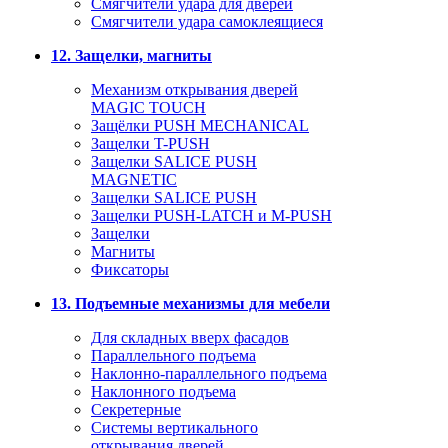
Смягчители удара для дверей
Cмягчители удара самоклеящиеся
12. Защелки, магниты
Механизм открывания дверей
MAGIC TOUCH
Защёлки PUSH MECHANICAL
Защелки T-PUSH
Защелки SALICE PUSH
MAGNETIC
Защелки SALICE PUSH
Защелки PUSH-LATCH и M-PUSH
Защелки
Магниты
Фиксаторы
13. Подъемные механизмы для мебели
Для складных вверх фасадов
Параллельного подъема
Наклонно-параллельного подъема
Наклонного подъема
Секретерные
Системы вертикального
открывания дверей