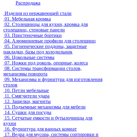
Распродажа
Изделия из нержавеющей стали
01.
Мебельная кромка
02.
Столешницы для кухни, кромка для
столешниц, стеновые панели
03.
Пристеночные бортики
04.
Алюминиевые профили для столешниц
05.
Гигиенические поддоны, защитные
накладки, базы под холодильник
06.
Цокольные системы
07.
Ножки под цоколь, опорные, колеса
08.
Системы трансформации столов,
механизмы поворота
09.
Механизмы и фурнитура для изготовления
столов
10.
Петли мебельные
11.
Смягчители удара
12.
Защелки, магниты
13.
Подъемные механизмы для мебели
14.
Сушки для посуды
15.
Сетчатые емкости и бутылочницы для
кухни
16.
Фурнитура для ванных комнат
17.
Ведра для мусора, системы сортировки и