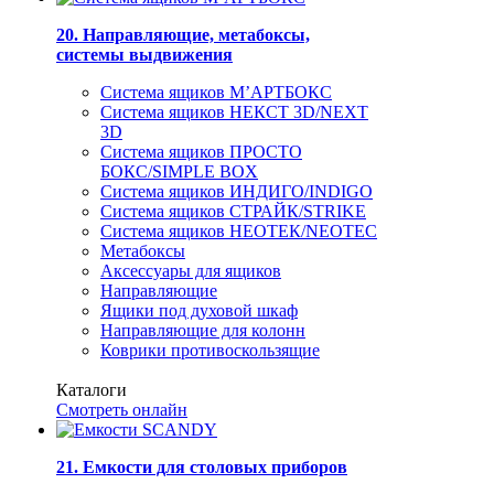
20. Направляющие, метабоксы,
системы выдвижения
Система ящиков М’АРТБОКС
Система ящиков НЕКСТ 3D/NEXT
3D
Система ящиков ПРОСТО
БОКС/SIMPLE BOX
Система ящиков ИНДИГО/INDIGO
Система ящиков СТРАЙК/STRIKE
Система ящиков НЕОТЕК/NEOTEC
Метабоксы
Аксессуары для ящиков
Направляющие
Ящики под духовой шкаф
Направляющие для колонн
Коврики противоскользящие
Каталоги
Смотреть онлайн
21. Емкости для столовых приборов