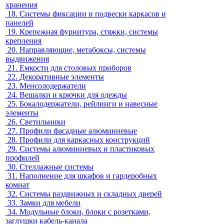
хранения
18.
Системы фиксации и подвески каркасов и
панелей
19.
Крепежная фурнитура, стяжки, системы
крепления
20.
Направляющие, метабоксы, системы
выдвижения
21.
Емкости для столовых приборов
22.
Декоративные элементы
23.
Менсолодержатели
24.
Вешалки и крючки для одежды
25.
Бокалодержатели, рейлинги и навесные
элементы
26.
Светильники
27.
Профили фасадные алюминиевые
28.
Профили для каркасных конструкций
29.
Системы алюминиевых и пластиковых
профилей
30.
Стеллажные системы
31.
Наполнение для шкафов и гардеробных
комнат
32.
Системы раздвижных и складных дверей
33.
Замки для мебели
34.
Модульные блоки, блоки с розетками,
заглушки кабель-канала