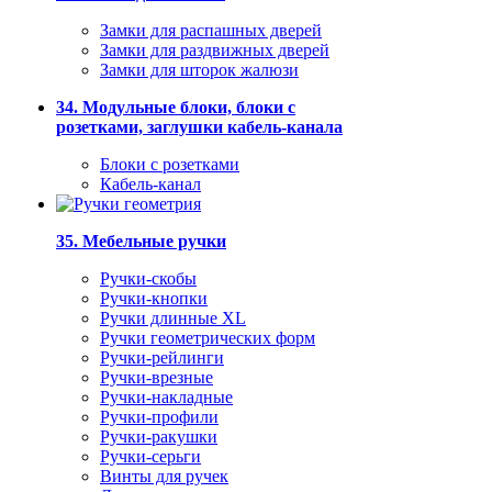
Замки для распашных дверей
Замки для раздвижных дверей
Замки для шторок жалюзи
34. Модульные блоки, блоки с
розетками, заглушки кабель-канала
Блоки с розетками
Кабель-канал
35. Мебельные ручки
Ручки-скобы
Ручки-кнопки
Ручки длинные XL
Ручки геометрических форм
Ручки-рейлинги
Ручки-врезные
Ручки-накладные
Ручки-профили
Ручки-ракушки
Ручки-серьги
Винты для ручек