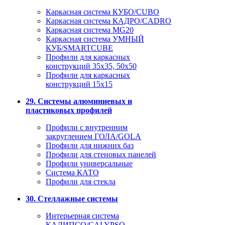
Каркасная система КУБО/CUBO
Каркасная система КАДРО/CADRO
Каркасная система MG20
Каркасная система УМНЫЙ
КУБ/SMARTCUBE
Профили для каркасных
конструкций 35x35, 50x50
Профили для каркасных
конструкций 15х15
29. Системы алюминиевых и
пластиковых профилей
Профили с внутренним
закруглением ГОЛА/GOLA
Профили для нижних баз
Профили для стеновых панелей
Профили универсальные
Система КАТО
Профили для стекла
30. Стеллажные системы
Интерьерная система
КАЛИПСО/CALYPSO