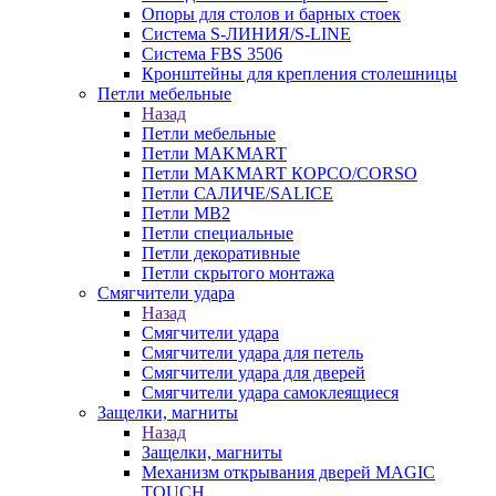
Опоры для столов и барных стоек
Система S-ЛИНИЯ/S-LINE
Система FBS 3506
Кронштейны для крепления столешницы
Петли мебельные
Назад
Петли мебельные
Петли MAKMART
Петли MAKMART КОРСО/CORSO
Петли САЛИЧЕ/SALICE
Петли MB2
Петли специальные
Петли декоративные
Петли скрытого монтажа
Смягчители удара
Назад
Смягчители удара
Смягчители удара для петель
Смягчители удара для дверей
Cмягчители удара самоклеящиеся
Защелки, магниты
Назад
Защелки, магниты
Механизм открывания дверей MAGIC
TOUCH