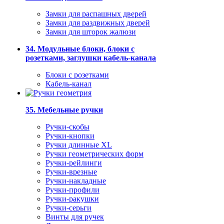
Замки для распашных дверей
Замки для раздвижных дверей
Замки для шторок жалюзи
34. Модульные блоки, блоки с
розетками, заглушки кабель-канала
Блоки с розетками
Кабель-канал
35. Мебельные ручки
Ручки-скобы
Ручки-кнопки
Ручки длинные XL
Ручки геометрических форм
Ручки-рейлинги
Ручки-врезные
Ручки-накладные
Ручки-профили
Ручки-ракушки
Ручки-серьги
Винты для ручек