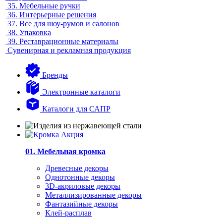
35.
Мебельные ручки
36.
Интерьерные решения
37.
Все для шоу-румов и салонов
38.
Упаковка
39.
Реставрационные материалы
Сувенирная и рекламная продукция
Бренды
Электронные каталоги
Каталоги для САПР
01. Мебельная кромка
Древесные декоры
Однотонные декоры
3D-акриловые декоры
Металлизированные декоры
Фантазийные декоры
Клей-расплав