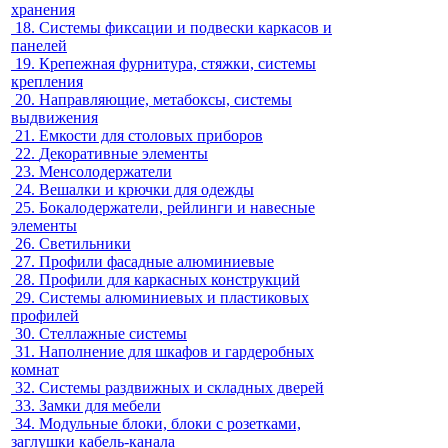
хранения
18.
Системы фиксации и подвески каркасов и
панелей
19.
Крепежная фурнитура, стяжки, системы
крепления
20.
Направляющие, метабоксы, системы
выдвижения
21.
Емкости для столовых приборов
22.
Декоративные элементы
23.
Менсолодержатели
24.
Вешалки и крючки для одежды
25.
Бокалодержатели, рейлинги и навесные
элементы
26.
Светильники
27.
Профили фасадные алюминиевые
28.
Профили для каркасных конструкций
29.
Системы алюминиевых и пластиковых
профилей
30.
Стеллажные системы
31.
Наполнение для шкафов и гардеробных
комнат
32.
Системы раздвижных и складных дверей
33.
Замки для мебели
34.
Модульные блоки, блоки с розетками,
заглушки кабель-канала