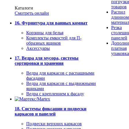
погрузк
товаров
Каталоги
Распил
Смотреть онлайн
длинном
материа
16. Фурнитура для ванных комнат
Резка
Корзины для белья
столешн
Комплекты емкостей для П-
панелей
образных ящиков
Дополни
Аксессуары
платная
упаковка
17. Ведра для мусора, системы
сортировки и хранения
Ведра для каркасов с распашными
фасадами
Ведра для каркасов с выдвижными
ящиками
Ведра с креплением к фасаду
18. Системы фиксации и подвески
каркасов и панелей
Подвески верхних каркасов
Подвески нижних каркасов