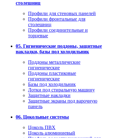
столешниц
Профили для стеновых панелей
Профили фронтальные для
столешниц
Профили соединительные и
торцевые
05. Гигиенические поддоны, защитные
накладки, базы под холодильник
Поддоны металлические
гигиенические
Поддоны пластиковые
гигиенические
Базы под холодильник
Лотки под стиральную машину
Защитные накладки
Защитные экраны под варочную
панель
06. Цокольные системы
Цоколь ПВХ
Цоколь алюминиевый