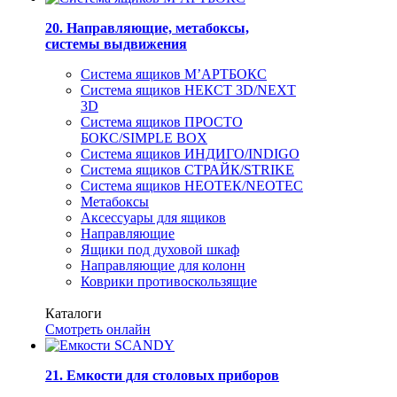
20. Направляющие, метабоксы,
системы выдвижения
Система ящиков М’АРТБОКС
Система ящиков НЕКСТ 3D/NEXT
3D
Система ящиков ПРОСТО
БОКС/SIMPLE BOX
Система ящиков ИНДИГО/INDIGO
Система ящиков СТРАЙК/STRIKE
Система ящиков НЕОТЕК/NEOTEC
Метабоксы
Аксессуары для ящиков
Направляющие
Ящики под духовой шкаф
Направляющие для колонн
Коврики противоскользящие
Каталоги
Смотреть онлайн
21. Емкости для столовых приборов