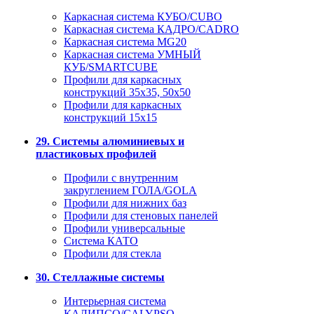
Каркасная система КУБО/CUBO
Каркасная система КАДРО/CADRO
Каркасная система MG20
Каркасная система УМНЫЙ
КУБ/SMARTCUBE
Профили для каркасных
конструкций 35x35, 50x50
Профили для каркасных
конструкций 15х15
29. Системы алюминиевых и
пластиковых профилей
Профили с внутренним
закруглением ГОЛА/GOLA
Профили для нижних баз
Профили для стеновых панелей
Профили универсальные
Система КАТО
Профили для стекла
30. Стеллажные системы
Интерьерная система
КАЛИПСО/CALYPSO