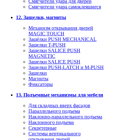
Смягчители удара для дверей
Cмягчители удара самоклеящиеся
12. Защелки, магниты
Механизм открывания дверей
MAGIC TOUCH
Защёлки PUSH MECHANICAL
Защелки T-PUSH
Защелки SALICE PUSH
MAGNETIC
Защелки SALICE PUSH
Защелки PUSH-LATCH и M-PUSH
Защелки
Магниты
Фиксаторы
13. Подъемные механизмы для мебели
Для складных вверх фасадов
Параллельного подъема
Наклонно-параллельного подъема
Наклонного подъема
Секретерные
Системы вертикального
открывания дверей