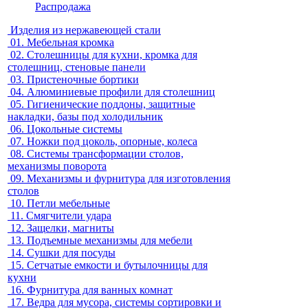
Распродажа
Изделия из нержавеющей стали
01.
Мебельная кромка
02.
Столешницы для кухни, кромка для
столешниц, стеновые панели
03.
Пристеночные бортики
04.
Алюминиевые профили для столешниц
05.
Гигиенические поддоны, защитные
накладки, базы под холодильник
06.
Цокольные системы
07.
Ножки под цоколь, опорные, колеса
08.
Системы трансформации столов,
механизмы поворота
09.
Механизмы и фурнитура для изготовления
столов
10.
Петли мебельные
11.
Смягчители удара
12.
Защелки, магниты
13.
Подъемные механизмы для мебели
14.
Сушки для посуды
15.
Сетчатые емкости и бутылочницы для
кухни
16.
Фурнитура для ванных комнат
17.
Ведра для мусора, системы сортировки и