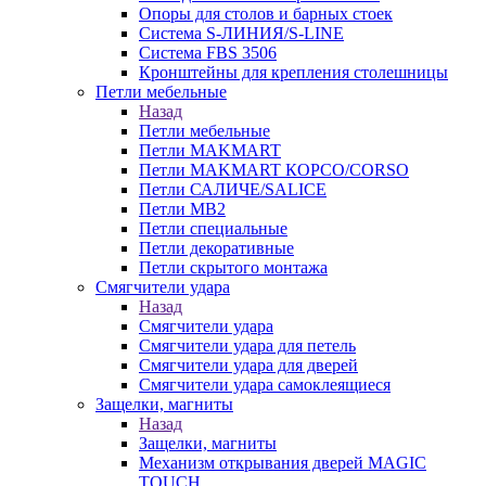
Опоры для столов и барных стоек
Система S-ЛИНИЯ/S-LINE
Система FBS 3506
Кронштейны для крепления столешницы
Петли мебельные
Назад
Петли мебельные
Петли MAKMART
Петли MAKMART КОРСО/CORSO
Петли САЛИЧЕ/SALICE
Петли MB2
Петли специальные
Петли декоративные
Петли скрытого монтажа
Смягчители удара
Назад
Смягчители удара
Смягчители удара для петель
Смягчители удара для дверей
Cмягчители удара самоклеящиеся
Защелки, магниты
Назад
Защелки, магниты
Механизм открывания дверей MAGIC
TOUCH