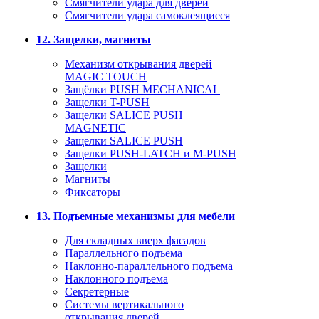
Смягчители удара для дверей
Cмягчители удара самоклеящиеся
12. Защелки, магниты
Механизм открывания дверей
MAGIC TOUCH
Защёлки PUSH MECHANICAL
Защелки T-PUSH
Защелки SALICE PUSH
MAGNETIC
Защелки SALICE PUSH
Защелки PUSH-LATCH и M-PUSH
Защелки
Магниты
Фиксаторы
13. Подъемные механизмы для мебели
Для складных вверх фасадов
Параллельного подъема
Наклонно-параллельного подъема
Наклонного подъема
Секретерные
Системы вертикального
открывания дверей