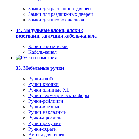
Замки для распашных дверей
Замки для раздвижных дверей
Замки для шторок жалюзи
34. Модульные блоки, блоки с
розетками, заглушки кабель-канала
Блоки с розетками
Кабель-канал
35. Мебельные ручки
Ручки-скобы
Ручки-кнопки
Ручки длинные XL
Ручки геометрических форм
Ручки-рейлинги
Ручки-врезные
Ручки-накладные
Ручки-профили
Ручки-ракушки
Ручки-серьги
Винты для ручек