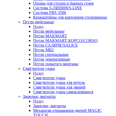
Опоры для столов и барных стоек
Система S-ЛИНИЯ/S-LINE
Система FBS 3506
Кронштейны для крепления столешницы
Петли мебельные
Назад
Петли мебельные
Петли MAKMART
Петли MAKMART КОРСО/CORSO
Петли САЛИЧЕ/SALICE
Петли MB2
Петли специальные
Петли декоративные
Петли скрытого монтажа
Смягчители удара
Назад
Смягчители удара
Смягчители удара для петель
Смягчители удара для дверей
Cмягчители удара самоклеящиеся
Защелки, магниты
Назад
Защелки, магниты
Механизм открывания дверей MAGIC
TOUCH