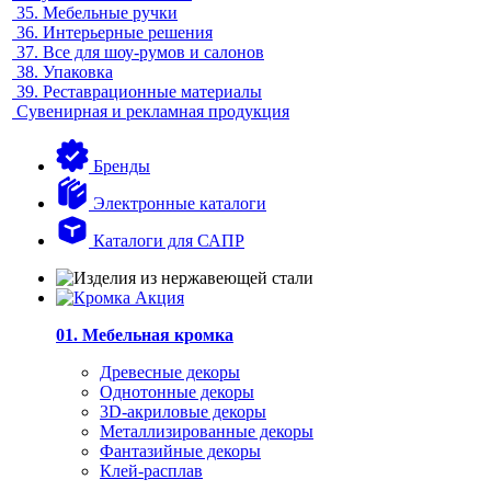
35.
Мебельные ручки
36.
Интерьерные решения
37.
Все для шоу-румов и салонов
38.
Упаковка
39.
Реставрационные материалы
Сувенирная и рекламная продукция
Бренды
Электронные каталоги
Каталоги для САПР
01. Мебельная кромка
Древесные декоры
Однотонные декоры
3D-акриловые декоры
Металлизированные декоры
Фантазийные декоры
Клей-расплав