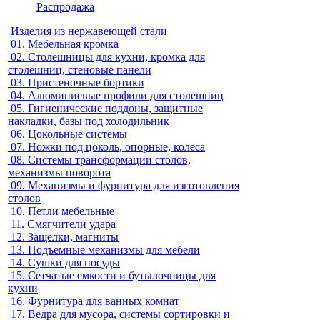
Распродажа
Изделия из нержавеющей стали
01.
Мебельная кромка
02.
Столешницы для кухни, кромка для
столешниц, стеновые панели
03.
Пристеночные бортики
04.
Алюминиевые профили для столешниц
05.
Гигиенические поддоны, защитные
накладки, базы под холодильник
06.
Цокольные системы
07.
Ножки под цоколь, опорные, колеса
08.
Системы трансформации столов,
механизмы поворота
09.
Механизмы и фурнитура для изготовления
столов
10.
Петли мебельные
11.
Смягчители удара
12.
Защелки, магниты
13.
Подъемные механизмы для мебели
14.
Сушки для посуды
15.
Сетчатые емкости и бутылочницы для
кухни
16.
Фурнитура для ванных комнат
17.
Ведра для мусора, системы сортировки и