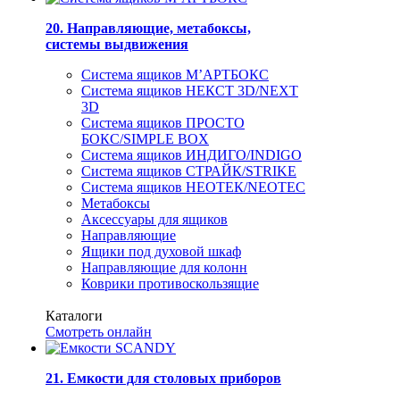
20. Направляющие, метабоксы,
системы выдвижения
Система ящиков М’АРТБОКС
Система ящиков НЕКСТ 3D/NEXT
3D
Система ящиков ПРОСТО
БОКС/SIMPLE BOX
Система ящиков ИНДИГО/INDIGO
Система ящиков СТРАЙК/STRIKE
Система ящиков НЕОТЕК/NEOTEC
Метабоксы
Аксессуары для ящиков
Направляющие
Ящики под духовой шкаф
Направляющие для колонн
Коврики противоскользящие
Каталоги
Смотреть онлайн
21. Емкости для столовых приборов