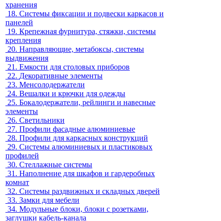
хранения
18.
Системы фиксации и подвески каркасов и
панелей
19.
Крепежная фурнитура, стяжки, системы
крепления
20.
Направляющие, метабоксы, системы
выдвижения
21.
Емкости для столовых приборов
22.
Декоративные элементы
23.
Менсолодержатели
24.
Вешалки и крючки для одежды
25.
Бокалодержатели, рейлинги и навесные
элементы
26.
Светильники
27.
Профили фасадные алюминиевые
28.
Профили для каркасных конструкций
29.
Системы алюминиевых и пластиковых
профилей
30.
Стеллажные системы
31.
Наполнение для шкафов и гардеробных
комнат
32.
Системы раздвижных и складных дверей
33.
Замки для мебели
34.
Модульные блоки, блоки с розетками,
заглушки кабель-канала