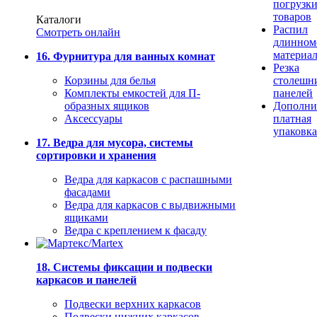
погрузк
товаров
Каталоги
Распил
Смотреть онлайн
длинном
материа
16. Фурнитура для ванных комнат
Резка
Корзины для белья
столешн
Комплекты емкостей для П-
панелей
образных ящиков
Дополни
Аксессуары
платная
упаковка
17. Ведра для мусора, системы
сортировки и хранения
Ведра для каркасов с распашными
фасадами
Ведра для каркасов с выдвижными
ящиками
Ведра с креплением к фасаду
18. Системы фиксации и подвески
каркасов и панелей
Подвески верхних каркасов
Подвески нижних каркасов