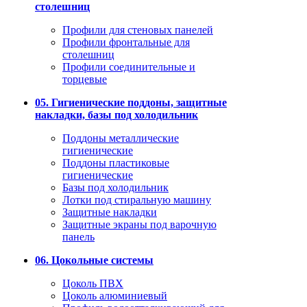
столешниц
Профили для стеновых панелей
Профили фронтальные для
столешниц
Профили соединительные и
торцевые
05. Гигиенические поддоны, защитные
накладки, базы под холодильник
Поддоны металлические
гигиенические
Поддоны пластиковые
гигиенические
Базы под холодильник
Лотки под стиральную машину
Защитные накладки
Защитные экраны под варочную
панель
06. Цокольные системы
Цоколь ПВХ
Цоколь алюминиевый