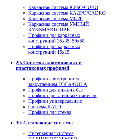
Каркасная система КУБО/CUBO
Каркасная система КАДРО/CADRO
Каркасная система MG20
Каркасная система УМНЫЙ
КУБ/SMARTCUBE
Профили для каркасных
конструкций 35x35, 50x50
Профили для каркасных
конструкций 15х15
29. Системы алюминиевых и
пластиковых профилей
Профили с внутренним
закруглением ГОЛА/GOLA
Профили для нижних баз
Профили для стеновых панелей
Профили универсальные
Система КАТО
Профили для стекла
30. Стеллажные системы
Интерьерная система
КАЛИПСО/CALYPSO