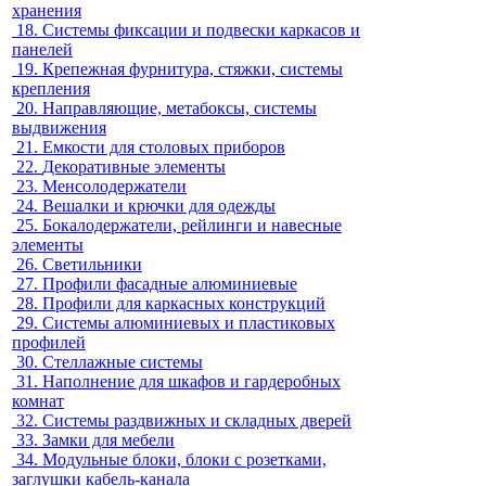
хранения
18.
Системы фиксации и подвески каркасов и
панелей
19.
Крепежная фурнитура, стяжки, системы
крепления
20.
Направляющие, метабоксы, системы
выдвижения
21.
Емкости для столовых приборов
22.
Декоративные элементы
23.
Менсолодержатели
24.
Вешалки и крючки для одежды
25.
Бокалодержатели, рейлинги и навесные
элементы
26.
Светильники
27.
Профили фасадные алюминиевые
28.
Профили для каркасных конструкций
29.
Системы алюминиевых и пластиковых
профилей
30.
Стеллажные системы
31.
Наполнение для шкафов и гардеробных
комнат
32.
Системы раздвижных и складных дверей
33.
Замки для мебели
34.
Модульные блоки, блоки с розетками,
заглушки кабель-канала