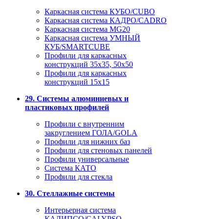
Каркасная система КУБО/CUBO
Каркасная система КАДРО/CADRO
Каркасная система MG20
Каркасная система УМНЫЙ
КУБ/SMARTCUBE
Профили для каркасных
конструкций 35x35, 50x50
Профили для каркасных
конструкций 15х15
29. Системы алюминиевых и
пластиковых профилей
Профили с внутренним
закруглением ГОЛА/GOLA
Профили для нижних баз
Профили для стеновых панелей
Профили универсальные
Система КАТО
Профили для стекла
30. Стеллажные системы
Интерьерная система
КАЛИПСО/CALYPSO