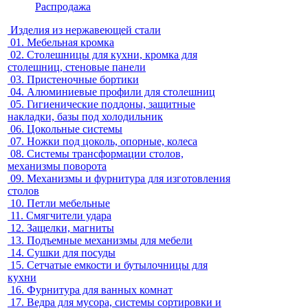
Распродажа
Изделия из нержавеющей стали
01.
Мебельная кромка
02.
Столешницы для кухни, кромка для
столешниц, стеновые панели
03.
Пристеночные бортики
04.
Алюминиевые профили для столешниц
05.
Гигиенические поддоны, защитные
накладки, базы под холодильник
06.
Цокольные системы
07.
Ножки под цоколь, опорные, колеса
08.
Системы трансформации столов,
механизмы поворота
09.
Механизмы и фурнитура для изготовления
столов
10.
Петли мебельные
11.
Смягчители удара
12.
Защелки, магниты
13.
Подъемные механизмы для мебели
14.
Сушки для посуды
15.
Сетчатые емкости и бутылочницы для
кухни
16.
Фурнитура для ванных комнат
17.
Ведра для мусора, системы сортировки и