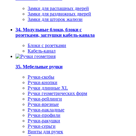
Замки для распашных дверей
Замки для раздвижных дверей
Замки для шторок жалюзи
34. Модульные блоки, блоки с
розетками, заглушки кабель-канала
Блоки с розетками
Кабель-канал
35. Мебельные ручки
Ручки-скобы
Ручки-кнопки
Ручки длинные XL
Ручки геометрических форм
Ручки-рейлинги
Ручки-врезные
Ручки-накладные
Ручки-профили
Ручки-ракушки
Ручки-серьги
Винты для ручек