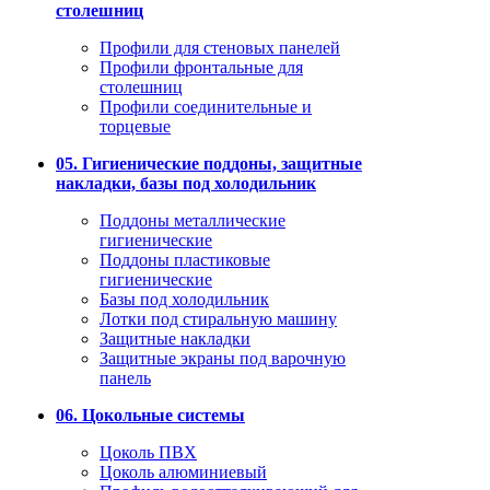
столешниц
Профили для стеновых панелей
Профили фронтальные для
столешниц
Профили соединительные и
торцевые
05. Гигиенические поддоны, защитные
накладки, базы под холодильник
Поддоны металлические
гигиенические
Поддоны пластиковые
гигиенические
Базы под холодильник
Лотки под стиральную машину
Защитные накладки
Защитные экраны под варочную
панель
06. Цокольные системы
Цоколь ПВХ
Цоколь алюминиевый