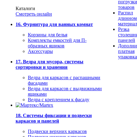
погрузк
товаров
Каталоги
Распил
Смотреть онлайн
длинном
материа
16. Фурнитура для ванных комнат
Резка
Корзины для белья
столешн
Комплекты емкостей для П-
панелей
образных ящиков
Дополни
Аксессуары
платная
упаковка
17. Ведра для мусора, системы
сортировки и хранения
Ведра для каркасов с распашными
фасадами
Ведра для каркасов с выдвижными
ящиками
Ведра с креплением к фасаду
18. Системы фиксации и подвески
каркасов и панелей
Подвески верхних каркасов
Подвески нижних каркасов