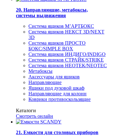
20. Направляющие, метабоксы,
системы выдвижения
Система ящиков М’АРТБОКС
Система ящиков НЕКСТ 3D/NEXT
3D
Система ящиков ПРОСТО
БОКС/SIMPLE BOX
Система ящиков ИНДИГО/INDIGO
Система ящиков СТРАЙК/STRIKE
Система ящиков НЕОТЕК/NEOTEC
Метабоксы
Аксессуары для ящиков
Направляющие
Ящики под духовой шкаф
Направляющие для колонн
Коврики противоскользящие
Каталоги
Смотреть онлайн
21. Емкости для столовых приборов