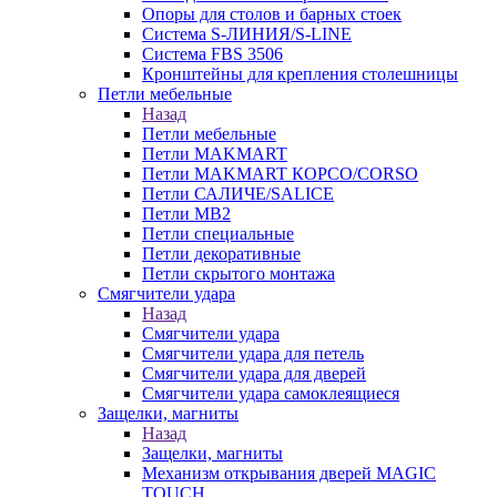
Опоры для столов и барных стоек
Система S-ЛИНИЯ/S-LINE
Система FBS 3506
Кронштейны для крепления столешницы
Петли мебельные
Назад
Петли мебельные
Петли MAKMART
Петли MAKMART КОРСО/CORSO
Петли САЛИЧЕ/SALICE
Петли MB2
Петли специальные
Петли декоративные
Петли скрытого монтажа
Смягчители удара
Назад
Смягчители удара
Смягчители удара для петель
Смягчители удара для дверей
Cмягчители удара самоклеящиеся
Защелки, магниты
Назад
Защелки, магниты
Механизм открывания дверей MAGIC
TOUCH