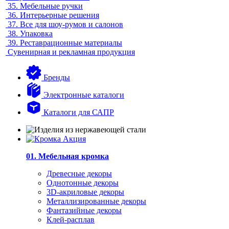
35.
Мебельные ручки
36.
Интерьерные решения
37.
Все для шоу-румов и салонов
38.
Упаковка
39.
Реставрационные материалы
Сувенирная и рекламная продукция
Бренды
Электронные каталоги
Каталоги для САПР
01. Мебельная кромка
Древесные декоры
Однотонные декоры
3D-акриловые декоры
Металлизированные декоры
Фантазийные декоры
Клей-расплав