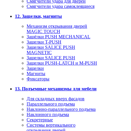
Смягчители удара для дверей
Cмягчители удара самоклеящиеся
12. Защелки, магниты
Механизм открывания дверей
MAGIC TOUCH
Защёлки PUSH MECHANICAL
Защелки T-PUSH
Защелки SALICE PUSH
MAGNETIC
Защелки SALICE PUSH
Защелки PUSH-LATCH и M-PUSH
Защелки
Магниты
Фиксаторы
13. Подъемные механизмы для мебели
Для складных вверх фасадов
Параллельного подъема
Наклонно-параллельного подъема
Наклонного подъема
Секретерные
Системы вертикального
открывания дверей