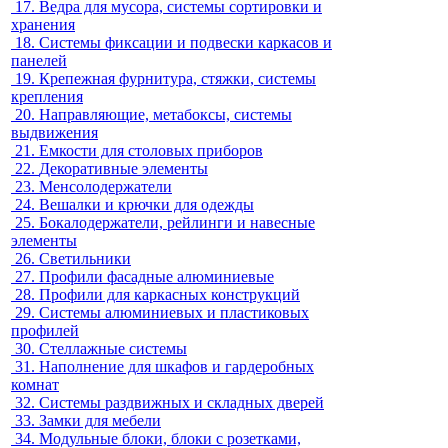
17.
Ведра для мусора, системы сортировки и
хранения
18.
Системы фиксации и подвески каркасов и
панелей
19.
Крепежная фурнитура, стяжки, системы
крепления
20.
Направляющие, метабоксы, системы
выдвижения
21.
Емкости для столовых приборов
22.
Декоративные элементы
23.
Менсолодержатели
24.
Вешалки и крючки для одежды
25.
Бокалодержатели, рейлинги и навесные
элементы
26.
Светильники
27.
Профили фасадные алюминиевые
28.
Профили для каркасных конструкций
29.
Системы алюминиевых и пластиковых
профилей
30.
Стеллажные системы
31.
Наполнение для шкафов и гардеробных
комнат
32.
Системы раздвижных и складных дверей
33.
Замки для мебели
34.
Модульные блоки, блоки с розетками,