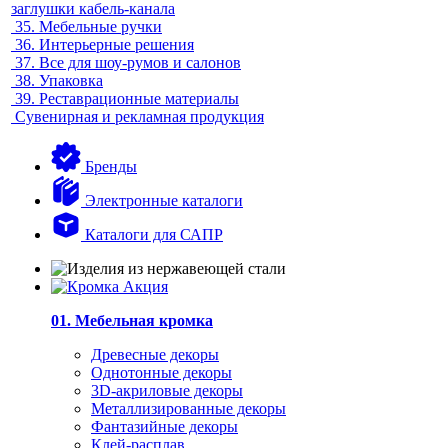
заглушки кабель-канала
35.
Мебельные ручки
36.
Интерьерные решения
37.
Все для шоу-румов и салонов
38.
Упаковка
39.
Реставрационные материалы
Сувенирная и рекламная продукция
Бренды
Электронные каталоги
Каталоги для САПР
01. Мебельная кромка
Древесные декоры
Однотонные декоры
3D-акриловые декоры
Металлизированные декоры
Фантазийные декоры
Клей-расплав