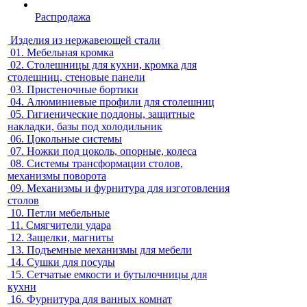
Распродажа
Изделия из нержавеющей стали
01.
Мебельная кромка
02.
Столешницы для кухни, кромка для
столешниц, стеновые панели
03.
Пристеночные бортики
04.
Алюминиевые профили для столешниц
05.
Гигиенические поддоны, защитные
накладки, базы под холодильник
06.
Цокольные системы
07.
Ножки под цоколь, опорные, колеса
08.
Системы трансформации столов,
механизмы поворота
09.
Механизмы и фурнитура для изготовления
столов
10.
Петли мебельные
11.
Смягчители удара
12.
Защелки, магниты
13.
Подъемные механизмы для мебели
14.
Сушки для посуды
15.
Сетчатые емкости и бутылочницы для
кухни
16.
Фурнитура для ванных комнат