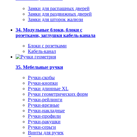
Замки для распашных дверей
Замки для раздвижных дверей
Замки для шторок жалюзи
34. Модульные блоки, блоки с
розетками, заглушки кабель-канала
Блоки с розетками
Кабель-канал
35. Мебельные ручки
Ручки-скобы
Ручки-кнопки
Ручки длинные XL
Ручки геометрических форм
Ручки-рейлинги
Ручки-врезные
Ручки-накладные
Ручки-профили
Ручки-ракушки
Ручки-серьги
Винты для ручек