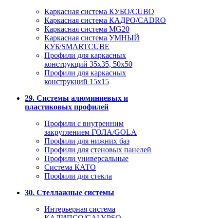
Каркасная система КУБО/CUBO
Каркасная система КАДРО/CADRO
Каркасная система MG20
Каркасная система УМНЫЙ
КУБ/SMARTCUBE
Профили для каркасных
конструкций 35x35, 50x50
Профили для каркасных
конструкций 15х15
29. Системы алюминиевых и
пластиковых профилей
Профили с внутренним
закруглением ГОЛА/GOLA
Профили для нижних баз
Профили для стеновых панелей
Профили универсальные
Система КАТО
Профили для стекла
30. Стеллажные системы
Интерьерная система
КАЛИПСО/CALYPSO