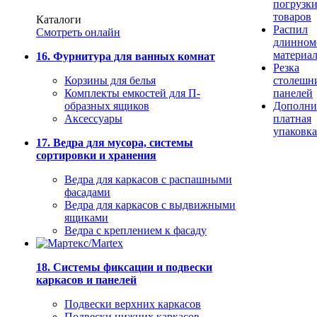
погрузк
товаров
Каталоги
Распил
Смотреть онлайн
длинном
материа
16. Фурнитура для ванных комнат
Резка
Корзины для белья
столешн
Комплекты емкостей для П-
панелей
образных ящиков
Дополни
Аксессуары
платная
упаковка
17. Ведра для мусора, системы
сортировки и хранения
Ведра для каркасов с распашными
фасадами
Ведра для каркасов с выдвижными
ящиками
Ведра с креплением к фасаду
18. Системы фиксации и подвески
каркасов и панелей
Подвески верхних каркасов
Подвески нижних каркасов