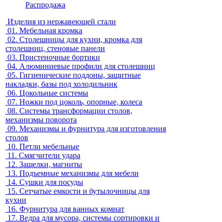
Распродажа
Изделия из нержавеющей стали
01.
Мебельная кромка
02.
Столешницы для кухни, кромка для
столешниц, стеновые панели
03.
Пристеночные бортики
04.
Алюминиевые профили для столешниц
05.
Гигиенические поддоны, защитные
накладки, базы под холодильник
06.
Цокольные системы
07.
Ножки под цоколь, опорные, колеса
08.
Системы трансформации столов,
механизмы поворота
09.
Механизмы и фурнитура для изготовления
столов
10.
Петли мебельные
11.
Смягчители удара
12.
Защелки, магниты
13.
Подъемные механизмы для мебели
14.
Сушки для посуды
15.
Сетчатые емкости и бутылочницы для
кухни
16.
Фурнитура для ванных комнат
17.
Ведра для мусора, системы сортировки и