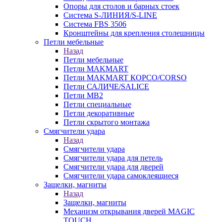
Опоры для столов и барных стоек
Система S-ЛИНИЯ/S-LINE
Система FBS 3506
Кронштейны для крепления столешницы
Петли мебельные
Назад
Петли мебельные
Петли MAKMART
Петли MAKMART КОРСО/CORSO
Петли САЛИЧЕ/SALICE
Петли MB2
Петли специальные
Петли декоративные
Петли скрытого монтажа
Смягчители удара
Назад
Смягчители удара
Смягчители удара для петель
Смягчители удара для дверей
Cмягчители удара самоклеящиеся
Защелки, магниты
Назад
Защелки, магниты
Механизм открывания дверей MAGIC
TOUCH