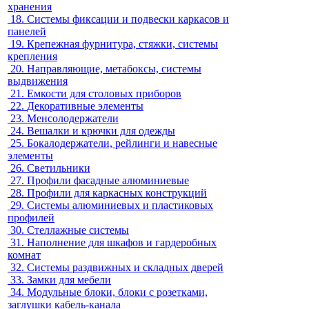
хранения
18.
Системы фиксации и подвески каркасов и
панелей
19.
Крепежная фурнитура, стяжки, системы
крепления
20.
Направляющие, метабоксы, системы
выдвижения
21.
Емкости для столовых приборов
22.
Декоративные элементы
23.
Менсолодержатели
24.
Вешалки и крючки для одежды
25.
Бокалодержатели, рейлинги и навесные
элементы
26.
Светильники
27.
Профили фасадные алюминиевые
28.
Профили для каркасных конструкций
29.
Системы алюминиевых и пластиковых
профилей
30.
Стеллажные системы
31.
Наполнение для шкафов и гардеробных
комнат
32.
Системы раздвижных и складных дверей
33.
Замки для мебели
34.
Модульные блоки, блоки с розетками,
заглушки кабель-канала