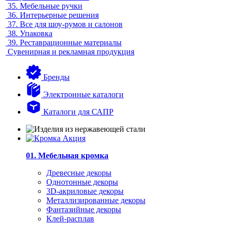
35.
Мебельные ручки
36.
Интерьерные решения
37.
Все для шоу-румов и салонов
38.
Упаковка
39.
Реставрационные материалы
Сувенирная и рекламная продукция
Бренды
Электронные каталоги
Каталоги для САПР
01. Мебельная кромка
Древесные декоры
Однотонные декоры
3D-акриловые декоры
Металлизированные декоры
Фантазийные декоры
Клей-расплав