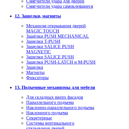
Смягчители удара для дверей
Cмягчители удара самоклеящиеся
12. Защелки, магниты
Механизм открывания дверей
MAGIC TOUCH
Защёлки PUSH MECHANICAL
Защелки T-PUSH
Защелки SALICE PUSH
MAGNETIC
Защелки SALICE PUSH
Защелки PUSH-LATCH и M-PUSH
Защелки
Магниты
Фиксаторы
13. Подъемные механизмы для мебели
Для складных вверх фасадов
Параллельного подъема
Наклонно-параллельного подъема
Наклонного подъема
Секретерные
Системы вертикального
открывания дверей