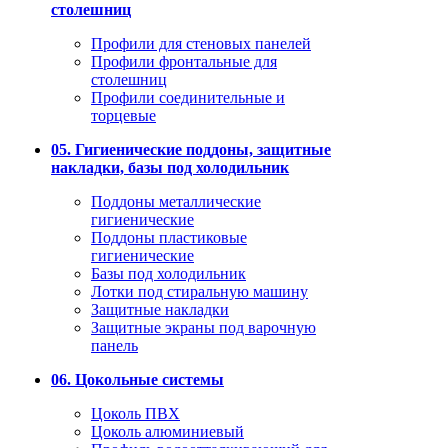
столешниц
Профили для стеновых панелей
Профили фронтальные для
столешниц
Профили соединительные и
торцевые
05. Гигиенические поддоны, защитные
накладки, базы под холодильник
Поддоны металлические
гигиенические
Поддоны пластиковые
гигиенические
Базы под холодильник
Лотки под стиральную машину
Защитные накладки
Защитные экраны под варочную
панель
06. Цокольные системы
Цоколь ПВХ
Цоколь алюминиевый