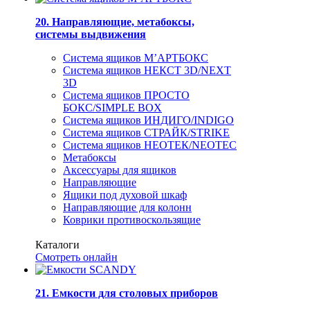
20. Направляющие, метабоксы,
системы выдвижения
Система ящиков М’АРТБОКС
Система ящиков НЕКСТ 3D/NEXT
3D
Система ящиков ПРОСТО
БОКС/SIMPLE BOX
Система ящиков ИНДИГО/INDIGO
Система ящиков СТРАЙК/STRIKE
Система ящиков НЕОТЕК/NEOTEC
Метабоксы
Аксессуары для ящиков
Направляющие
Ящики под духовой шкаф
Направляющие для колонн
Коврики противоскользящие
Каталоги
Смотреть онлайн
21. Емкости для столовых приборов