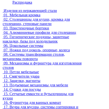
Распродажа
Изделия из нержавеющей стали
01.
Мебельная кромка
02.
Столешницы для кухни, кромка для
столешниц, стеновые панели
03.
Пристеночные бортики
04.
Алюминиевые профили для столешниц
05.
Гигиенические поддоны, защитные
накладки, базы под холодильник
06.
Цокольные системы
07.
Ножки под цоколь, опорные, колеса
08.
Системы трансформации столов,
механизмы поворота
09.
Механизмы и фурнитура для изготовления
столов
10.
Петли мебельные
11.
Смягчители удара
12.
Защелки, магниты
13.
Подъемные механизмы для мебели
14.
Сушки для посуды
15.
Сетчатые емкости и бутылочницы для
кухни
16.
Фурнитура для ванных комнат
17.
Ведра для мусора, системы сортировки и