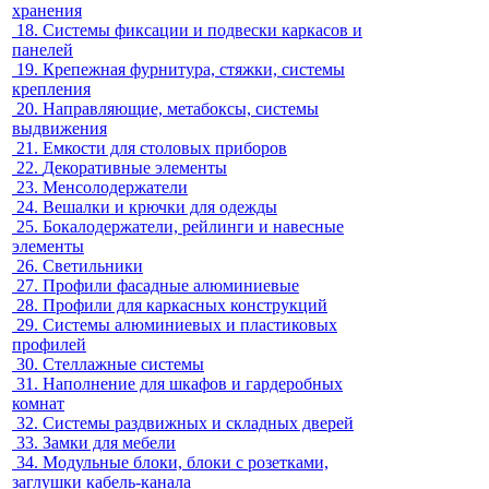
хранения
18.
Системы фиксации и подвески каркасов и
панелей
19.
Крепежная фурнитура, стяжки, системы
крепления
20.
Направляющие, метабоксы, системы
выдвижения
21.
Емкости для столовых приборов
22.
Декоративные элементы
23.
Менсолодержатели
24.
Вешалки и крючки для одежды
25.
Бокалодержатели, рейлинги и навесные
элементы
26.
Светильники
27.
Профили фасадные алюминиевые
28.
Профили для каркасных конструкций
29.
Системы алюминиевых и пластиковых
профилей
30.
Стеллажные системы
31.
Наполнение для шкафов и гардеробных
комнат
32.
Системы раздвижных и складных дверей
33.
Замки для мебели
34.
Модульные блоки, блоки с розетками,
заглушки кабель-канала