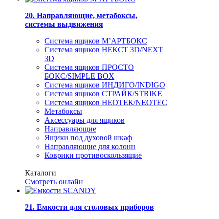
20. Направляющие, метабоксы,
системы выдвижения
Система ящиков М’АРТБОКС
Система ящиков НЕКСТ 3D/NEXT
3D
Система ящиков ПРОСТО
БОКС/SIMPLE BOX
Система ящиков ИНДИГО/INDIGO
Система ящиков СТРАЙК/STRIKE
Система ящиков НЕОТЕК/NEOTEC
Метабоксы
Аксессуары для ящиков
Направляющие
Ящики под духовой шкаф
Направляющие для колонн
Коврики противоскользящие
Каталоги
Смотреть онлайн
21. Емкости для столовых приборов