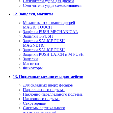
Смягчители удара для дверей
Cмягчители удара самоклеящиеся
12. Защелки, магниты
Механизм открывания дверей
MAGIC TOUCH
Защёлки PUSH MECHANICAL
Защелки T-PUSH
Защелки SALICE PUSH
MAGNETIC
Защелки SALICE PUSH
Защелки PUSH-LATCH и M-PUSH
Защелки
Магниты
Фиксаторы
13. Подъемные механизмы для мебели
Для складных вверх фасадов
Параллельного подъема
Наклонно-параллельного подъема
Наклонного подъема
Секретерные
Системы вертикального
открывания дверей