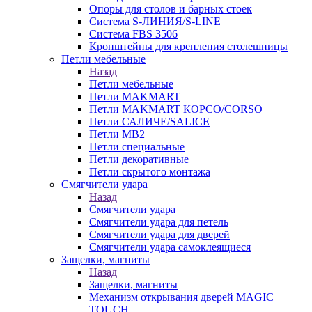
Опоры для столов и барных стоек
Система S-ЛИНИЯ/S-LINE
Система FBS 3506
Кронштейны для крепления столешницы
Петли мебельные
Назад
Петли мебельные
Петли MAKMART
Петли MAKMART КОРСО/CORSO
Петли САЛИЧЕ/SALICE
Петли MB2
Петли специальные
Петли декоративные
Петли скрытого монтажа
Смягчители удара
Назад
Смягчители удара
Смягчители удара для петель
Смягчители удара для дверей
Cмягчители удара самоклеящиеся
Защелки, магниты
Назад
Защелки, магниты
Механизм открывания дверей MAGIC
TOUCH