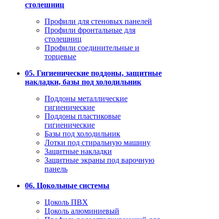
столешниц
Профили для стеновых панелей
Профили фронтальные для
столешниц
Профили соединительные и
торцевые
05. Гигиенические поддоны, защитные
накладки, базы под холодильник
Поддоны металлические
гигиенические
Поддоны пластиковые
гигиенические
Базы под холодильник
Лотки под стиральную машину
Защитные накладки
Защитные экраны под варочную
панель
06. Цокольные системы
Цоколь ПВХ
Цоколь алюминиевый