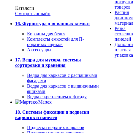
погрузк
товаров
Каталоги
Распил
Смотреть онлайн
длинном
материа
16. Фурнитура для ванных комнат
Резка
Корзины для белья
столешн
Комплекты емкостей для П-
панелей
образных ящиков
Дополни
Аксессуары
платная
упаковка
17. Ведра для мусора, системы
сортировки и хранения
Ведра для каркасов с распашными
фасадами
Ведра для каркасов с выдвижными
ящиками
Ведра с креплением к фасаду
18. Системы фиксации и подвески
каркасов и панелей
Подвески верхних каркасов
Подвески нижних каркасов