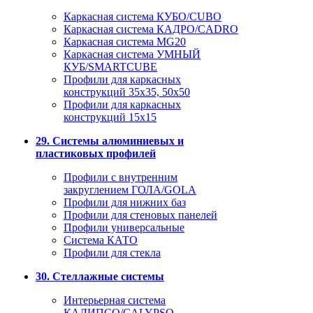
Каркасная система КУБО/CUBO
Каркасная система КАДРО/CADRO
Каркасная система MG20
Каркасная система УМНЫЙ
КУБ/SMARTCUBE
Профили для каркасных
конструкций 35x35, 50x50
Профили для каркасных
конструкций 15х15
29. Системы алюминиевых и
пластиковых профилей
Профили с внутренним
закруглением ГОЛА/GOLA
Профили для нижних баз
Профили для стеновых панелей
Профили универсальные
Система КАТО
Профили для стекла
30. Стеллажные системы
Интерьерная система
КАЛИПСО/CALYPSO