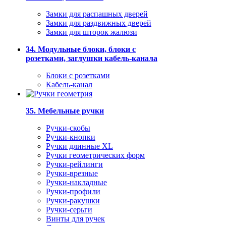
Замки для распашных дверей
Замки для раздвижных дверей
Замки для шторок жалюзи
34. Модульные блоки, блоки с
розетками, заглушки кабель-канала
Блоки с розетками
Кабель-канал
35. Мебельные ручки
Ручки-скобы
Ручки-кнопки
Ручки длинные XL
Ручки геометрических форм
Ручки-рейлинги
Ручки-врезные
Ручки-накладные
Ручки-профили
Ручки-ракушки
Ручки-серьги
Винты для ручек