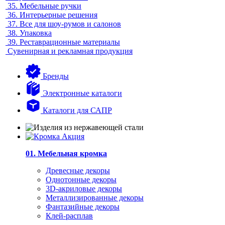
35.
Мебельные ручки
36.
Интерьерные решения
37.
Все для шоу-румов и салонов
38.
Упаковка
39.
Реставрационные материалы
Сувенирная и рекламная продукция
Бренды
Электронные каталоги
Каталоги для САПР
01. Мебельная кромка
Древесные декоры
Однотонные декоры
3D-акриловые декоры
Металлизированные декоры
Фантазийные декоры
Клей-расплав