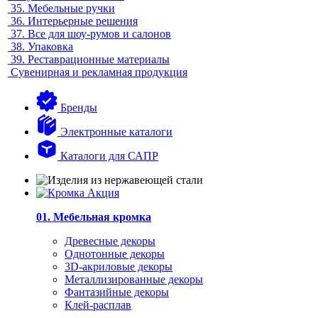
35.
Мебельные ручки
36.
Интерьерные решения
37.
Все для шоу-румов и салонов
38.
Упаковка
39.
Реставрационные материалы
Сувенирная и рекламная продукция
Бренды
Электронные каталоги
Каталоги для САПР
01. Мебельная кромка
Древесные декоры
Однотонные декоры
3D-акриловые декоры
Металлизированные декоры
Фантазийные декоры
Клей-расплав