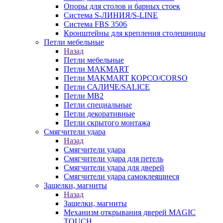
Опоры для столов и барных стоек
Система S-ЛИНИЯ/S-LINE
Система FBS 3506
Кронштейны для крепления столешницы
Петли мебельные
Назад
Петли мебельные
Петли MAKMART
Петли MAKMART КОРСО/CORSO
Петли САЛИЧЕ/SALICE
Петли MB2
Петли специальные
Петли декоративные
Петли скрытого монтажа
Смягчители удара
Назад
Смягчители удара
Смягчители удара для петель
Смягчители удара для дверей
Cмягчители удара самоклеящиеся
Защелки, магниты
Назад
Защелки, магниты
Механизм открывания дверей MAGIC
TOUCH