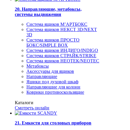
20. Направляющие, метабоксы,
системы выдвижения
Система ящиков М’АРТБОКС
Система ящиков НЕКСТ 3D/NEXT
3D
Система ящиков ПРОСТО
БОКС/SIMPLE BOX
Система ящиков ИНДИГО/INDIGO
Система ящиков СТРАЙК/STRIKE
Система ящиков НЕОТЕК/NEOTEC
Метабоксы
Аксессуары для ящиков
Направляющие
Ящики под духовой шкаф
Направляющие для колонн
Коврики противоскользящие
Каталоги
Смотреть онлайн
21. Емкости для столовых приборов