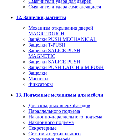
Смягчители удара для дверей
Cмягчители удара самоклеящиеся
12. Защелки, магниты
Механизм открывания дверей
MAGIC TOUCH
Защёлки PUSH MECHANICAL
Защелки T-PUSH
Защелки SALICE PUSH
MAGNETIC
Защелки SALICE PUSH
Защелки PUSH-LATCH и M-PUSH
Защелки
Магниты
Фиксаторы
13. Подъемные механизмы для мебели
Для складных вверх фасадов
Параллельного подъема
Наклонно-параллельного подъема
Наклонного подъема
Секретерные
Системы вертикального
открывания дверей