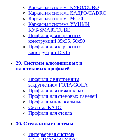
Каркасная система КУБО/CUBO
Каркасная система КАДРО/CADRO
Каркасная система MG20
Каркасная система УМНЫЙ
КУБ/SMARTCUBE
Профили для каркасных
конструкций 35x35, 50x50
Профили для каркасных
конструкций 15х15
29. Системы алюминиевых и
пластиковых профилей
Профили с внутренним
закруглением ГОЛА/GOLA
Профили для нижних баз
Профили для стеновых панелей
Профили универсальные
Система КАТО
Профили для стекла
30. Стеллажные системы
Интерьерная система
КАЛИПСО/CALYPSO