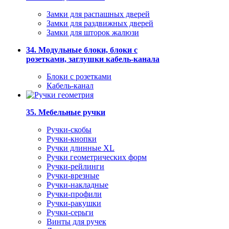
Замки для распашных дверей
Замки для раздвижных дверей
Замки для шторок жалюзи
34. Модульные блоки, блоки с
розетками, заглушки кабель-канала
Блоки с розетками
Кабель-канал
35. Мебельные ручки
Ручки-скобы
Ручки-кнопки
Ручки длинные XL
Ручки геометрических форм
Ручки-рейлинги
Ручки-врезные
Ручки-накладные
Ручки-профили
Ручки-ракушки
Ручки-серьги
Винты для ручек