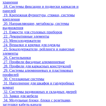
хранения
18.
Системы фиксации и подвески каркасов и
панелей
19.
Крепежная фурнитура, стяжки, системы
крепления
20.
Направляющие, метабоксы, системы
выдвижения
21.
Емкости для столовых приборов
22.
Декоративные элементы
23.
Менсолодержатели
24.
Вешалки и крючки для одежды
25.
Бокалодержатели, рейлинги и навесные
элементы
26.
Светильники
27.
Профили фасадные алюминиевые
28.
Профили для каркасных конструкций
29.
Системы алюминиевых и пластиковых
профилей
30.
Стеллажные системы
31.
Наполнение для шкафов и гардеробных
комнат
32.
Системы раздвижных и складных дверей
33.
Замки для мебели
34.
Модульные блоки, блоки с розетками,
заглушки кабель-канала