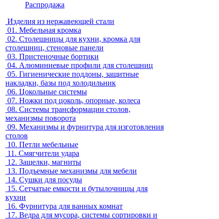
Распродажа
Изделия из нержавеющей стали
01.
Мебельная кромка
02.
Столешницы для кухни, кромка для
столешниц, стеновые панели
03.
Пристеночные бортики
04.
Алюминиевые профили для столешниц
05.
Гигиенические поддоны, защитные
накладки, базы под холодильник
06.
Цокольные системы
07.
Ножки под цоколь, опорные, колеса
08.
Системы трансформации столов,
механизмы поворота
09.
Механизмы и фурнитура для изготовления
столов
10.
Петли мебельные
11.
Смягчители удара
12.
Защелки, магниты
13.
Подъемные механизмы для мебели
14.
Сушки для посуды
15.
Сетчатые емкости и бутылочницы для
кухни
16.
Фурнитура для ванных комнат
17.
Ведра для мусора, системы сортировки и