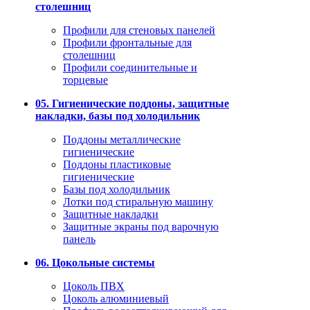
столешниц
Профили для стеновых панелей
Профили фронтальные для
столешниц
Профили соединительные и
торцевые
05. Гигиенические поддоны, защитные
накладки, базы под холодильник
Поддоны металлические
гигиенические
Поддоны пластиковые
гигиенические
Базы под холодильник
Лотки под стиральную машину
Защитные накладки
Защитные экраны под варочную
панель
06. Цокольные системы
Цоколь ПВХ
Цоколь алюминиевый