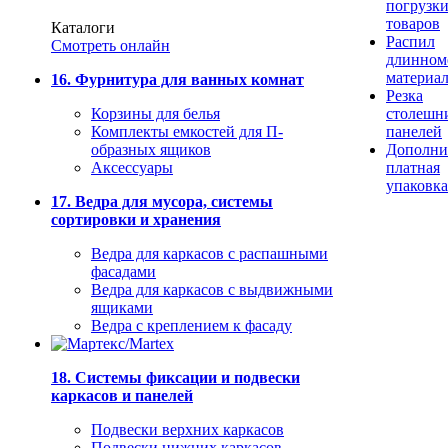
погрузк
товаров
Каталоги
Распил
Смотреть онлайн
длинном
материа
16. Фурнитура для ванных комнат
Резка
Корзины для белья
столешн
Комплекты емкостей для П-
панелей
образных ящиков
Дополни
Аксессуары
платная
упаковка
17. Ведра для мусора, системы
сортировки и хранения
Ведра для каркасов с распашными
фасадами
Ведра для каркасов с выдвижными
ящиками
Ведра с креплением к фасаду
18. Системы фиксации и подвески
каркасов и панелей
Подвески верхних каркасов
Подвески нижних каркасов