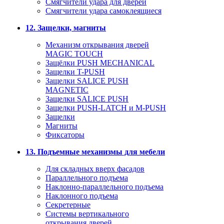
Смягчители удара для дверей
Cмягчители удара самоклеящиеся
12. Защелки, магниты
Механизм открывания дверей
MAGIC TOUCH
Защёлки PUSH MECHANICAL
Защелки T-PUSH
Защелки SALICE PUSH
MAGNETIC
Защелки SALICE PUSH
Защелки PUSH-LATCH и M-PUSH
Защелки
Магниты
Фиксаторы
13. Подъемные механизмы для мебели
Для складных вверх фасадов
Параллельного подъема
Наклонно-параллельного подъема
Наклонного подъема
Секретерные
Системы вертикального
открывания дверей