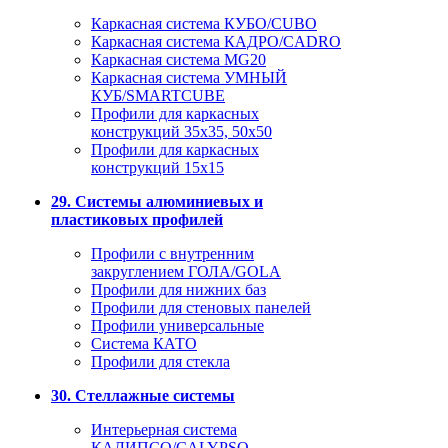
Каркасная система КУБО/CUBO
Каркасная система КАДРО/CADRO
Каркасная система MG20
Каркасная система УМНЫЙ
КУБ/SMARTCUBE
Профили для каркасных
конструкций 35x35, 50x50
Профили для каркасных
конструкций 15х15
29. Системы алюминиевых и
пластиковых профилей
Профили с внутренним
закруглением ГОЛА/GOLA
Профили для нижних баз
Профили для стеновых панелей
Профили универсальные
Система КАТО
Профили для стекла
30. Стеллажные системы
Интерьерная система
КАЛИПСО/CALYPSO