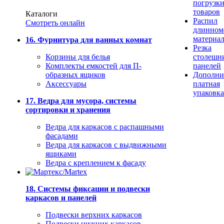
погрузк
товаров
Каталоги
Распил
Смотреть онлайн
длинном
материа
16. Фурнитура для ванных комнат
Резка
Корзины для белья
столешн
Комплекты емкостей для П-
панелей
образных ящиков
Дополни
Аксессуары
платная
упаковка
17. Ведра для мусора, системы
сортировки и хранения
Ведра для каркасов с распашными
фасадами
Ведра для каркасов с выдвижными
ящиками
Ведра с креплением к фасаду
18. Системы фиксации и подвески
каркасов и панелей
Подвески верхних каркасов
Подвески нижних каркасов