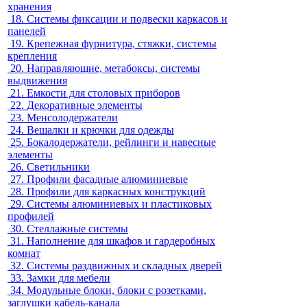
хранения
18.
Системы фиксации и подвески каркасов и
панелей
19.
Крепежная фурнитура, стяжки, системы
крепления
20.
Направляющие, метабоксы, системы
выдвижения
21.
Емкости для столовых приборов
22.
Декоративные элементы
23.
Менсолодержатели
24.
Вешалки и крючки для одежды
25.
Бокалодержатели, рейлинги и навесные
элементы
26.
Светильники
27.
Профили фасадные алюминиевые
28.
Профили для каркасных конструкций
29.
Системы алюминиевых и пластиковых
профилей
30.
Стеллажные системы
31.
Наполнение для шкафов и гардеробных
комнат
32.
Системы раздвижных и складных дверей
33.
Замки для мебели
34.
Модульные блоки, блоки с розетками,
заглушки кабель-канала