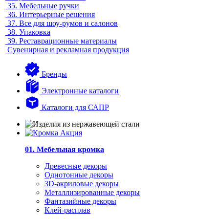
35.
Мебельные ручки
36.
Интерьерные решения
37.
Все для шоу-румов и салонов
38.
Упаковка
39.
Реставрационные материалы
Сувенирная и рекламная продукция
Бренды
Электронные каталоги
Каталоги для САПР
01. Мебельная кромка
Древесные декоры
Однотонные декоры
3D-акриловые декоры
Металлизированные декоры
Фантазийные декоры
Клей-расплав