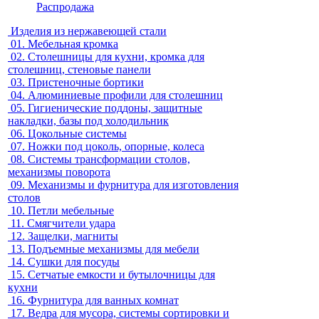
Распродажа
Изделия из нержавеющей стали
01.
Мебельная кромка
02.
Столешницы для кухни, кромка для
столешниц, стеновые панели
03.
Пристеночные бортики
04.
Алюминиевые профили для столешниц
05.
Гигиенические поддоны, защитные
накладки, базы под холодильник
06.
Цокольные системы
07.
Ножки под цоколь, опорные, колеса
08.
Системы трансформации столов,
механизмы поворота
09.
Механизмы и фурнитура для изготовления
столов
10.
Петли мебельные
11.
Смягчители удара
12.
Защелки, магниты
13.
Подъемные механизмы для мебели
14.
Сушки для посуды
15.
Сетчатые емкости и бутылочницы для
кухни
16.
Фурнитура для ванных комнат
17.
Ведра для мусора, системы сортировки и