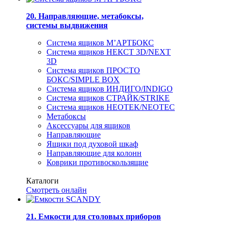
20. Направляющие, метабоксы,
системы выдвижения
Система ящиков М’АРТБОКС
Система ящиков НЕКСТ 3D/NEXT
3D
Система ящиков ПРОСТО
БОКС/SIMPLE BOX
Система ящиков ИНДИГО/INDIGO
Система ящиков СТРАЙК/STRIKE
Система ящиков НЕОТЕК/NEOTEC
Метабоксы
Аксессуары для ящиков
Направляющие
Ящики под духовой шкаф
Направляющие для колонн
Коврики противоскользящие
Каталоги
Смотреть онлайн
21. Емкости для столовых приборов