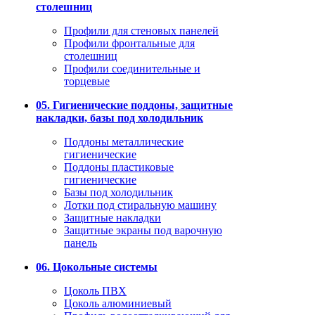
столешниц
Профили для стеновых панелей
Профили фронтальные для
столешниц
Профили соединительные и
торцевые
05. Гигиенические поддоны, защитные
накладки, базы под холодильник
Поддоны металлические
гигиенические
Поддоны пластиковые
гигиенические
Базы под холодильник
Лотки под стиральную машину
Защитные накладки
Защитные экраны под варочную
панель
06. Цокольные системы
Цоколь ПВХ
Цоколь алюминиевый