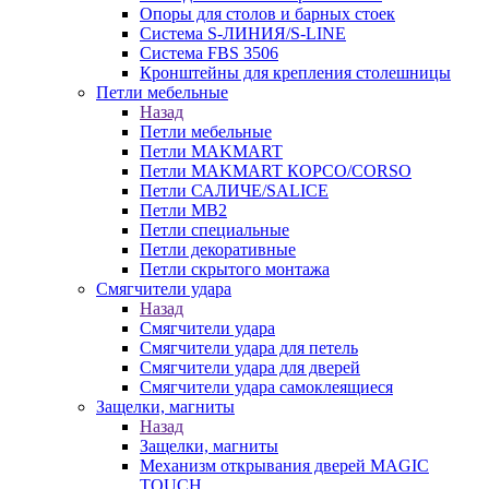
Опоры для столов и барных стоек
Система S-ЛИНИЯ/S-LINE
Система FBS 3506
Кронштейны для крепления столешницы
Петли мебельные
Назад
Петли мебельные
Петли MAKMART
Петли MAKMART КОРСО/CORSO
Петли САЛИЧЕ/SALICE
Петли MB2
Петли специальные
Петли декоративные
Петли скрытого монтажа
Смягчители удара
Назад
Смягчители удара
Смягчители удара для петель
Смягчители удара для дверей
Cмягчители удара самоклеящиеся
Защелки, магниты
Назад
Защелки, магниты
Механизм открывания дверей MAGIC
TOUCH