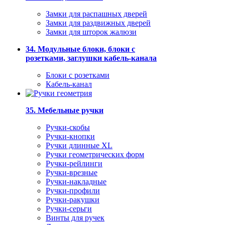
Замки для распашных дверей
Замки для раздвижных дверей
Замки для шторок жалюзи
34. Модульные блоки, блоки с
розетками, заглушки кабель-канала
Блоки с розетками
Кабель-канал
35. Мебельные ручки
Ручки-скобы
Ручки-кнопки
Ручки длинные XL
Ручки геометрических форм
Ручки-рейлинги
Ручки-врезные
Ручки-накладные
Ручки-профили
Ручки-ракушки
Ручки-серьги
Винты для ручек