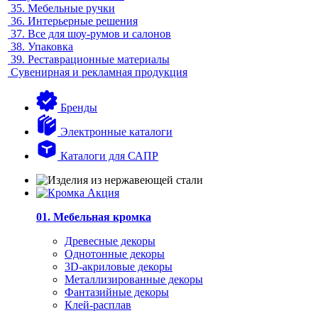
35.
Мебельные ручки
36.
Интерьерные решения
37.
Все для шоу-румов и салонов
38.
Упаковка
39.
Реставрационные материалы
Сувенирная и рекламная продукция
Бренды
Электронные каталоги
Каталоги для САПР
01. Мебельная кромка
Древесные декоры
Однотонные декоры
3D-акриловые декоры
Металлизированные декоры
Фантазийные декоры
Клей-расплав