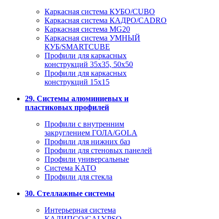
Каркасная система КУБО/CUBO
Каркасная система КАДРО/CADRO
Каркасная система MG20
Каркасная система УМНЫЙ
КУБ/SMARTCUBE
Профили для каркасных
конструкций 35x35, 50x50
Профили для каркасных
конструкций 15х15
29. Системы алюминиевых и
пластиковых профилей
Профили с внутренним
закруглением ГОЛА/GOLA
Профили для нижних баз
Профили для стеновых панелей
Профили универсальные
Система КАТО
Профили для стекла
30. Стеллажные системы
Интерьерная система
КАЛИПСО/CALYPSO