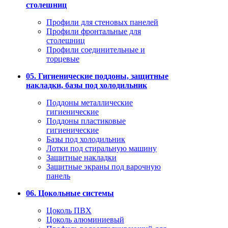
столешниц
Профили для стеновых панелей
Профили фронтальные для
столешниц
Профили соединительные и
торцевые
05. Гигиенические поддоны, защитные
накладки, базы под холодильник
Поддоны металлические
гигиенические
Поддоны пластиковые
гигиенические
Базы под холодильник
Лотки под стиральную машину
Защитные накладки
Защитные экраны под варочную
панель
06. Цокольные системы
Цоколь ПВХ
Цоколь алюминиевый