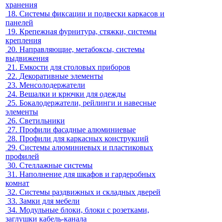
хранения
18.
Системы фиксации и подвески каркасов и
панелей
19.
Крепежная фурнитура, стяжки, системы
крепления
20.
Направляющие, метабоксы, системы
выдвижения
21.
Емкости для столовых приборов
22.
Декоративные элементы
23.
Менсолодержатели
24.
Вешалки и крючки для одежды
25.
Бокалодержатели, рейлинги и навесные
элементы
26.
Светильники
27.
Профили фасадные алюминиевые
28.
Профили для каркасных конструкций
29.
Системы алюминиевых и пластиковых
профилей
30.
Стеллажные системы
31.
Наполнение для шкафов и гардеробных
комнат
32.
Системы раздвижных и складных дверей
33.
Замки для мебели
34.
Модульные блоки, блоки с розетками,
заглушки кабель-канала