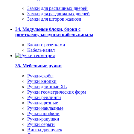
Замки для распашных дверей
Замки для раздвижных дверей
Замки для шторок жалюзи
34. Модульные блоки, блоки с
розетками, заглушки кабель-канала
Блоки с розетками
Кабель-канал
35. Мебельные ручки
Ручки-скобы
Ручки-кнопки
Ручки длинные XL
Ручки геометрических форм
Ручки-рейлинги
Ручки-врезные
Ручки-накладные
Ручки-профили
Ручки-ракушки
Ручки-серьги
Винты для ручек