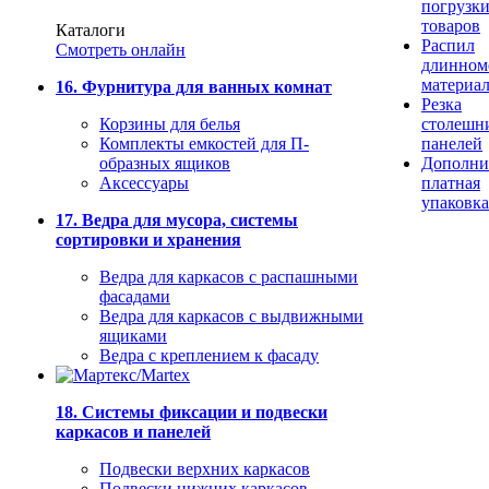
погрузк
товаров
Каталоги
Распил
Смотреть онлайн
длинном
материа
16. Фурнитура для ванных комнат
Резка
Корзины для белья
столешн
Комплекты емкостей для П-
панелей
образных ящиков
Дополни
Аксессуары
платная
упаковка
17. Ведра для мусора, системы
сортировки и хранения
Ведра для каркасов с распашными
фасадами
Ведра для каркасов с выдвижными
ящиками
Ведра с креплением к фасаду
18. Системы фиксации и подвески
каркасов и панелей
Подвески верхних каркасов
Подвески нижних каркасов