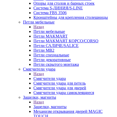
Опоры для столов и барных стоек
Система S-ЛИНИЯ/S-LINE
Система FBS 3506
Кронштейны для крепления столешницы
Петли мебельные
Назад
Петли мебельные
Петли MAKMART
Петли MAKMART КОРСО/CORSO
Петли САЛИЧЕ/SALICE
Петли MB2
Петли специальные
Петли декоративные
Петли скрытого монтажа
Смягчители удара
Назад
Смягчители удара
Смягчители удара для петель
Смягчители удара для дверей
Cмягчители удара самоклеящиеся
Защелки, магниты
Назад
Защелки, магниты
Механизм открывания дверей MAGIC
TOUCH