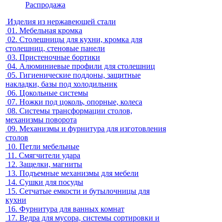
Распродажа
Изделия из нержавеющей стали
01.
Мебельная кромка
02.
Столешницы для кухни, кромка для
столешниц, стеновые панели
03.
Пристеночные бортики
04.
Алюминиевые профили для столешниц
05.
Гигиенические поддоны, защитные
накладки, базы под холодильник
06.
Цокольные системы
07.
Ножки под цоколь, опорные, колеса
08.
Системы трансформации столов,
механизмы поворота
09.
Механизмы и фурнитура для изготовления
столов
10.
Петли мебельные
11.
Смягчители удара
12.
Защелки, магниты
13.
Подъемные механизмы для мебели
14.
Сушки для посуды
15.
Сетчатые емкости и бутылочницы для
кухни
16.
Фурнитура для ванных комнат
17.
Ведра для мусора, системы сортировки и