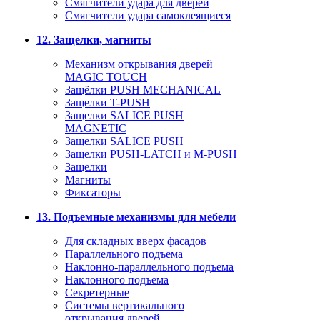
Смягчители удара для дверей
Cмягчители удара самоклеящиеся
12. Защелки, магниты
Механизм открывания дверей
MAGIC TOUCH
Защёлки PUSH MECHANICAL
Защелки T-PUSH
Защелки SALICE PUSH
MAGNETIC
Защелки SALICE PUSH
Защелки PUSH-LATCH и M-PUSH
Защелки
Магниты
Фиксаторы
13. Подъемные механизмы для мебели
Для складных вверх фасадов
Параллельного подъема
Наклонно-параллельного подъема
Наклонного подъема
Секретерные
Системы вертикального
открывания дверей