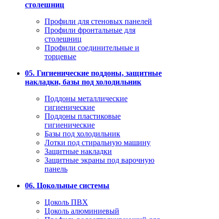
столешниц
Профили для стеновых панелей
Профили фронтальные для
столешниц
Профили соединительные и
торцевые
05. Гигиенические поддоны, защитные
накладки, базы под холодильник
Поддоны металлические
гигиенические
Поддоны пластиковые
гигиенические
Базы под холодильник
Лотки под стиральную машину
Защитные накладки
Защитные экраны под варочную
панель
06. Цокольные системы
Цоколь ПВХ
Цоколь алюминиевый