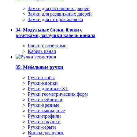
Замки для распашных дверей
Замки для раздвижных дверей
Замки для шторок жалюзи
34. Модульные блоки, блоки с
розетками, заглушки кабель-канала
Блоки с розетками
Кабель-канал
35. Мебельные ручки
Ручки-скобы
Ручки-кнопки
Ручки длинные XL
Ручки геометрических форм
Ручки-рейлинги
Ручки-врезные
Ручки-накладные
Ручки-профили
Ручки-ракушки
Ручки-серьги
Винты для ручек