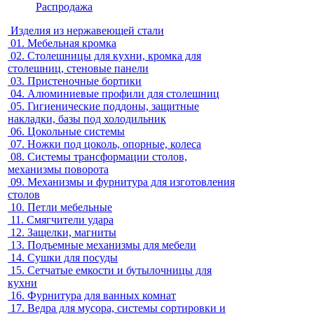
Распродажа
Изделия из нержавеющей стали
01.
Мебельная кромка
02.
Столешницы для кухни, кромка для
столешниц, стеновые панели
03.
Пристеночные бортики
04.
Алюминиевые профили для столешниц
05.
Гигиенические поддоны, защитные
накладки, базы под холодильник
06.
Цокольные системы
07.
Ножки под цоколь, опорные, колеса
08.
Системы трансформации столов,
механизмы поворота
09.
Механизмы и фурнитура для изготовления
столов
10.
Петли мебельные
11.
Смягчители удара
12.
Защелки, магниты
13.
Подъемные механизмы для мебели
14.
Сушки для посуды
15.
Сетчатые емкости и бутылочницы для
кухни
16.
Фурнитура для ванных комнат
17.
Ведра для мусора, системы сортировки и