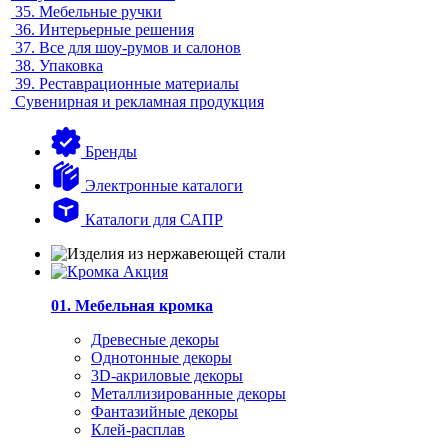
35.
Мебельные ручки
36.
Интерьерные решения
37.
Все для шоу-румов и салонов
38.
Упаковка
39.
Реставрационные материалы
Сувенирная и рекламная продукция
Бренды
Электронные каталоги
Каталоги для САПР
01. Мебельная кромка
Древесные декоры
Однотонные декоры
3D-акриловые декоры
Металлизированные декоры
Фантазийные декоры
Клей-расплав