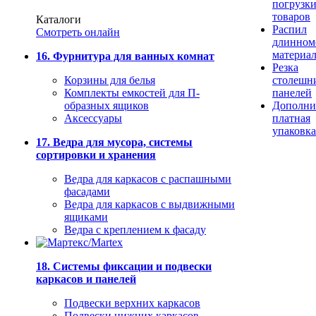
погрузк
товаров
Каталоги
Распил
Смотреть онлайн
длинном
материа
16. Фурнитура для ванных комнат
Резка
Корзины для белья
столешн
Комплекты емкостей для П-
панелей
образных ящиков
Дополни
Аксессуары
платная
упаковка
17. Ведра для мусора, системы
сортировки и хранения
Ведра для каркасов с распашными
фасадами
Ведра для каркасов с выдвижными
ящиками
Ведра с креплением к фасаду
18. Системы фиксации и подвески
каркасов и панелей
Подвески верхних каркасов
Подвески нижних каркасов