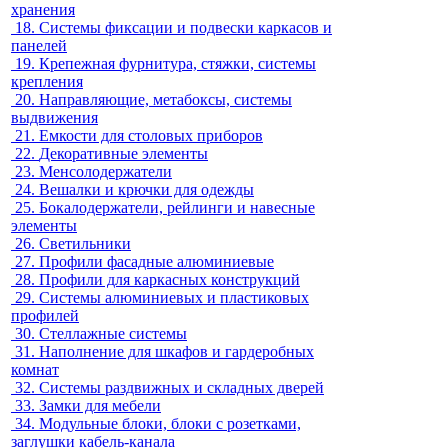
хранения
18.
Системы фиксации и подвески каркасов и
панелей
19.
Крепежная фурнитура, стяжки, системы
крепления
20.
Направляющие, метабоксы, системы
выдвижения
21.
Емкости для столовых приборов
22.
Декоративные элементы
23.
Менсолодержатели
24.
Вешалки и крючки для одежды
25.
Бокалодержатели, рейлинги и навесные
элементы
26.
Светильники
27.
Профили фасадные алюминиевые
28.
Профили для каркасных конструкций
29.
Системы алюминиевых и пластиковых
профилей
30.
Стеллажные системы
31.
Наполнение для шкафов и гардеробных
комнат
32.
Системы раздвижных и складных дверей
33.
Замки для мебели
34.
Модульные блоки, блоки с розетками,
заглушки кабель-канала