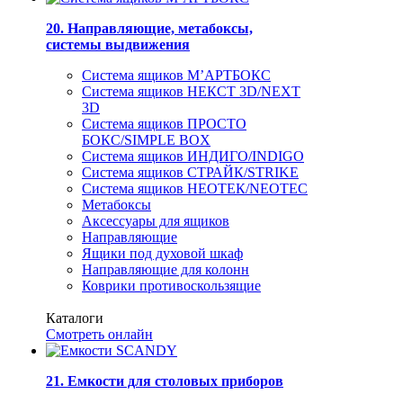
20. Направляющие, метабоксы,
системы выдвижения
Система ящиков М’АРТБОКС
Система ящиков НЕКСТ 3D/NEXT
3D
Система ящиков ПРОСТО
БОКС/SIMPLE BOX
Система ящиков ИНДИГО/INDIGO
Система ящиков СТРАЙК/STRIKE
Система ящиков НЕОТЕК/NEOTEC
Метабоксы
Аксессуары для ящиков
Направляющие
Ящики под духовой шкаф
Направляющие для колонн
Коврики противоскользящие
Каталоги
Смотреть онлайн
21. Емкости для столовых приборов