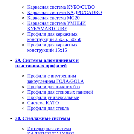
Каркасная система КУБО/CUBO
Каркасная система КАДРО/CADRO
Каркасная система MG20
Каркасная система УМНЫЙ
КУБ/SMARTCUBE
Профили для каркасных
конструкций 35x35, 50x50
Профили для каркасных
конструкций 15х15
29. Системы алюминиевых и
пластиковых профилей
Профили с внутренним
закруглением ГОЛА/GOLA
Профили для нижних баз
Профили для стеновых панелей
Профили универсальные
Система КАТО
Профили для стекла
30. Стеллажные системы
Интерьерная система
КАЛИПСО/CALYPSO