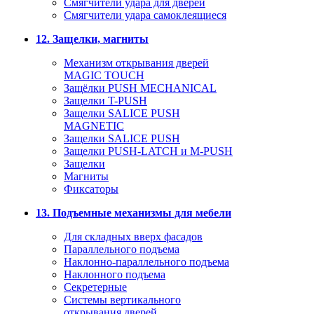
Смягчители удара для дверей
Cмягчители удара самоклеящиеся
12. Защелки, магниты
Механизм открывания дверей
MAGIC TOUCH
Защёлки PUSH MECHANICAL
Защелки T-PUSH
Защелки SALICE PUSH
MAGNETIC
Защелки SALICE PUSH
Защелки PUSH-LATCH и M-PUSH
Защелки
Магниты
Фиксаторы
13. Подъемные механизмы для мебели
Для складных вверх фасадов
Параллельного подъема
Наклонно-параллельного подъема
Наклонного подъема
Секретерные
Системы вертикального
открывания дверей