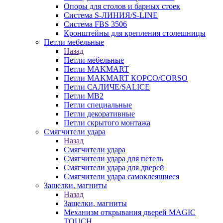
Опоры для столов и барных стоек
Система S-ЛИНИЯ/S-LINE
Система FBS 3506
Кронштейны для крепления столешницы
Петли мебельные
Назад
Петли мебельные
Петли MAKMART
Петли MAKMART КОРСО/CORSO
Петли САЛИЧЕ/SALICE
Петли MB2
Петли специальные
Петли декоративные
Петли скрытого монтажа
Смягчители удара
Назад
Смягчители удара
Смягчители удара для петель
Смягчители удара для дверей
Cмягчители удара самоклеящиеся
Защелки, магниты
Назад
Защелки, магниты
Механизм открывания дверей MAGIC
TOUCH