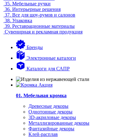
35.
Мебельные ручки
36.
Интерьерные решения
37.
Все для шоу-румов и салонов
38.
Упаковка
39.
Реставрационные материалы
Сувенирная и рекламная продукция
Бренды
Электронные каталоги
Каталоги для САПР
01. Мебельная кромка
Древесные декоры
Однотонные декоры
3D-акриловые декоры
Металлизированные декоры
Фантазийные декоры
Клей-расплав