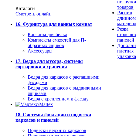
погрузк
товаров
Каталоги
Распил
Смотреть онлайн
длинном
материа
16. Фурнитура для ванных комнат
Резка
Корзины для белья
столешн
Комплекты емкостей для П-
панелей
образных ящиков
Дополни
Аксессуары
платная
упаковка
17. Ведра для мусора, системы
сортировки и хранения
Ведра для каркасов с распашными
фасадами
Ведра для каркасов с выдвижными
ящиками
Ведра с креплением к фасаду
18. Системы фиксации и подвески
каркасов и панелей
Подвески верхних каркасов
Подвески нижних каркасов