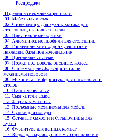
Распродажа
Изделия из нержавеющей стали
01.
Мебельная кромка
02.
Столешницы для кухни, кромка для
столешниц, стеновые панели
03.
Пристеночные бортики
04.
Алюминиевые профили для столешниц
05.
Гигиенические поддоны, защитные
накладки, базы под холодильник
06.
Цокольные системы
07.
Ножки под цоколь, опорные, колеса
08.
Системы трансформации столов,
механизмы поворота
09.
Механизмы и фурнитура для изготовления
столов
10.
Петли мебельные
11.
Смягчители удара
12.
Защелки, магниты
13.
Подъемные механизмы для мебели
14.
Сушки для посуды
15.
Сетчатые емкости и бутылочницы для
кухни
16.
Фурнитура для ванных комнат
17.
Ведра для мусора, системы сортировки и