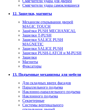
Смягчители удара для дверей
Cмягчители удара самоклеящиеся
12. Защелки, магниты
Механизм открывания дверей
MAGIC TOUCH
Защёлки PUSH MECHANICAL
Защелки T-PUSH
Защелки SALICE PUSH
MAGNETIC
Защелки SALICE PUSH
Защелки PUSH-LATCH и M-PUSH
Защелки
Магниты
Фиксаторы
13. Подъемные механизмы для мебели
Для складных вверх фасадов
Параллельного подъема
Наклонно-параллельного подъема
Наклонного подъема
Секретерные
Системы вертикального
открывания дверей