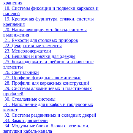
хранения
18.
Системы фиксации и подвески каркасов и
панелей
19.
Крепежная фурнитура, стяжки, системы
крепления
20.
Направляющие, метабоксы, системы
выдвижения
21.
Емкости для столовых приборов
22.
Декоративные элементы
23.
Менсолодержатели
24.
Вешалки и крючки для одежды
25.
Бокалодержатели, рейлинги и навесные
элементы
26.
Светильники
27.
Профили фасадные алюминиевые
28.
Профили для каркасных конструкций
29.
Системы алюминиевых и пластиковых
профилей
30.
Стеллажные системы
31.
Наполнение для шкафов и гардеробных
комнат
32.
Системы раздвижных и складных дверей
33.
Замки для мебели
34.
Модульные блоки, блоки с розетками,
заглушки кабель-канала