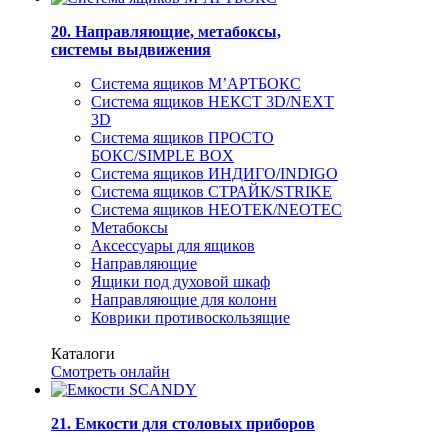
20. Направляющие, метабоксы,
системы выдвижения
Система ящиков М’АРТБОКС
Система ящиков НЕКСТ 3D/NEXT
3D
Система ящиков ПРОСТО
БОКС/SIMPLE BOX
Система ящиков ИНДИГО/INDIGO
Система ящиков СТРАЙК/STRIKE
Система ящиков НЕОТЕК/NEOTEC
Метабоксы
Аксессуары для ящиков
Направляющие
Ящики под духовой шкаф
Направляющие для колонн
Коврики противоскользящие
Каталоги
Смотреть онлайн
21. Емкости для столовых приборов