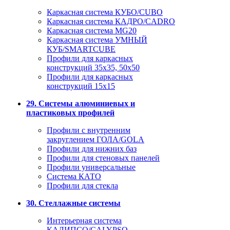
Каркасная система КУБО/CUBO
Каркасная система КАДРО/CADRO
Каркасная система MG20
Каркасная система УМНЫЙ
КУБ/SMARTCUBE
Профили для каркасных
конструкций 35x35, 50x50
Профили для каркасных
конструкций 15х15
29. Системы алюминиевых и
пластиковых профилей
Профили с внутренним
закруглением ГОЛА/GOLA
Профили для нижних баз
Профили для стеновых панелей
Профили универсальные
Система КАТО
Профили для стекла
30. Стеллажные системы
Интерьерная система
КАЛИПСО/CALYPSO