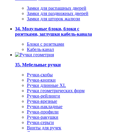
Замки для распашных дверей
Замки для раздвижных дверей
Замки для шторок жалюзи
34. Модульные блоки, блоки с
розетками, заглушки кабель-канала
Блоки с розетками
Кабель-канал
35. Мебельные ручки
Ручки-скобы
Ручки-кнопки
Ручки длинные XL
Ручки геометрических форм
Ручки-рейлинги
Ручки-врезные
Ручки-накладные
Ручки-профили
Ручки-ракушки
Ручки-серьги
Винты для ручек