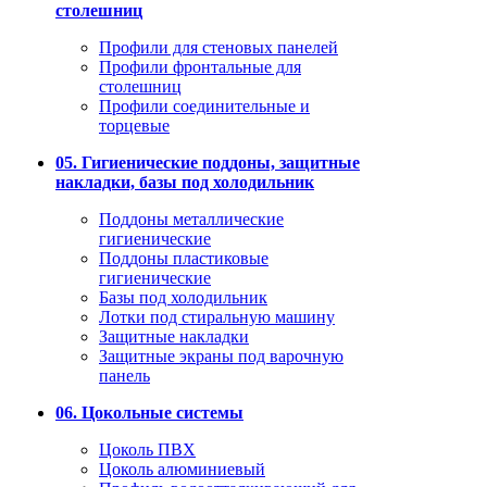
столешниц
Профили для стеновых панелей
Профили фронтальные для
столешниц
Профили соединительные и
торцевые
05. Гигиенические поддоны, защитные
накладки, базы под холодильник
Поддоны металлические
гигиенические
Поддоны пластиковые
гигиенические
Базы под холодильник
Лотки под стиральную машину
Защитные накладки
Защитные экраны под варочную
панель
06. Цокольные системы
Цоколь ПВХ
Цоколь алюминиевый