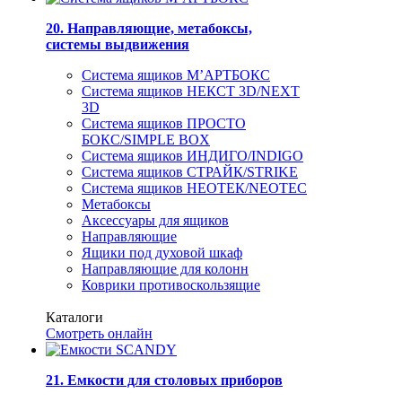
20. Направляющие, метабоксы,
системы выдвижения
Система ящиков М’АРТБОКС
Система ящиков НЕКСТ 3D/NEXT
3D
Система ящиков ПРОСТО
БОКС/SIMPLE BOX
Система ящиков ИНДИГО/INDIGO
Система ящиков СТРАЙК/STRIKE
Система ящиков НЕОТЕК/NEOTEC
Метабоксы
Аксессуары для ящиков
Направляющие
Ящики под духовой шкаф
Направляющие для колонн
Коврики противоскользящие
Каталоги
Смотреть онлайн
21. Емкости для столовых приборов