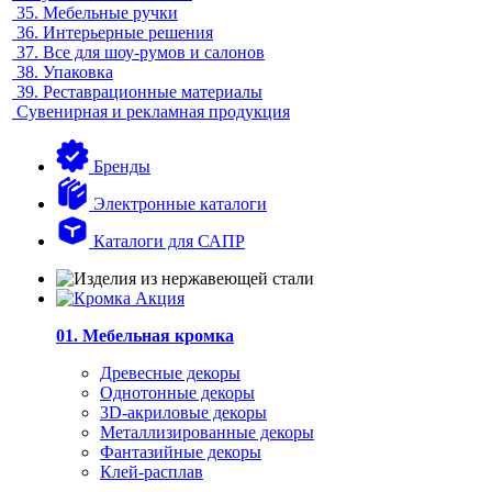
35.
Мебельные ручки
36.
Интерьерные решения
37.
Все для шоу-румов и салонов
38.
Упаковка
39.
Реставрационные материалы
Сувенирная и рекламная продукция
Бренды
Электронные каталоги
Каталоги для САПР
01. Мебельная кромка
Древесные декоры
Однотонные декоры
3D-акриловые декоры
Металлизированные декоры
Фантазийные декоры
Клей-расплав