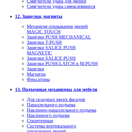
Смягчители удара для дверей
Cмягчители удара самоклеящиеся
12. Защелки, магниты
Механизм открывания дверей
MAGIC TOUCH
Защёлки PUSH MECHANICAL
Защелки T-PUSH
Защелки SALICE PUSH
MAGNETIC
Защелки SALICE PUSH
Защелки PUSH-LATCH и M-PUSH
Защелки
Магниты
Фиксаторы
13. Подъемные механизмы для мебели
Для складных вверх фасадов
Параллельного подъема
Наклонно-параллельного подъема
Наклонного подъема
Секретерные
Системы вертикального
открывания дверей