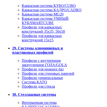
Каркасная система КУБО/CUBO
Каркасная система КАДРО/CADRO
Каркасная система MG20
Каркасная система УМНЫЙ
КУБ/SMARTCUBE
Профили для каркасных
конструкций 35x35, 50x50
Профили для каркасных
конструкций 15х15
29. Системы алюминиевых и
пластиковых профилей
Профили с внутренним
закруглением ГОЛА/GOLA
Профили для нижних баз
Профили для стеновых панелей
Профили универсальные
Система КАТО
Профили для стекла
30. Стеллажные системы
Интерьерная система
КАЛИПСО/CALYPSO