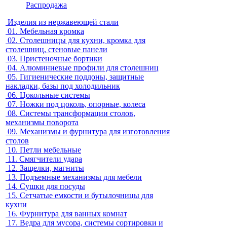
Распродажа
Изделия из нержавеющей стали
01.
Мебельная кромка
02.
Столешницы для кухни, кромка для
столешниц, стеновые панели
03.
Пристеночные бортики
04.
Алюминиевые профили для столешниц
05.
Гигиенические поддоны, защитные
накладки, базы под холодильник
06.
Цокольные системы
07.
Ножки под цоколь, опорные, колеса
08.
Системы трансформации столов,
механизмы поворота
09.
Механизмы и фурнитура для изготовления
столов
10.
Петли мебельные
11.
Смягчители удара
12.
Защелки, магниты
13.
Подъемные механизмы для мебели
14.
Сушки для посуды
15.
Сетчатые емкости и бутылочницы для
кухни
16.
Фурнитура для ванных комнат
17.
Ведра для мусора, системы сортировки и