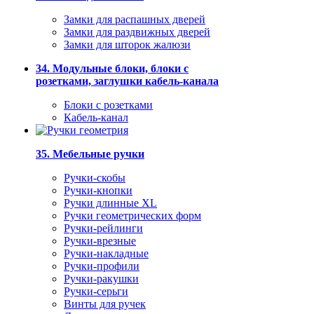
Замки для распашных дверей
Замки для раздвижных дверей
Замки для шторок жалюзи
34. Модульные блоки, блоки с
розетками, заглушки кабель-канала
Блоки с розетками
Кабель-канал
35. Мебельные ручки
Ручки-скобы
Ручки-кнопки
Ручки длинные XL
Ручки геометрических форм
Ручки-рейлинги
Ручки-врезные
Ручки-накладные
Ручки-профили
Ручки-ракушки
Ручки-серьги
Винты для ручек