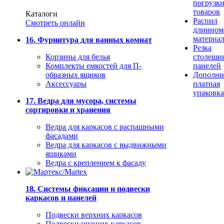
погрузк
товаров
Каталоги
Распил
Смотреть онлайн
длинном
материа
16. Фурнитура для ванных комнат
Резка
Корзины для белья
столешн
Комплекты емкостей для П-
панелей
образных ящиков
Дополни
Аксессуары
платная
упаковка
17. Ведра для мусора, системы
сортировки и хранения
Ведра для каркасов с распашными
фасадами
Ведра для каркасов с выдвижными
ящиками
Ведра с креплением к фасаду
18. Системы фиксации и подвески
каркасов и панелей
Подвески верхних каркасов
Подвески нижних каркасов