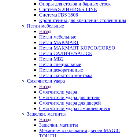
Опоры для столов и барных стоек
Система S-ЛИНИЯ/S-LINE
Система FBS 3506
Кронштейны для крепления столешницы
Петли мебельные
Назад
Петли мебельные
Петли MAKMART
Петли MAKMART КОРСО/CORSO
Петли САЛИЧЕ/SALICE
Петли MB2
Петли специальные
Петли декоративные
Петли скрытого монтажа
Смягчители удара
Назад
Смягчители удара
Смягчители удара для петель
Смягчители удара для дверей
Cмягчители удара самоклеящиеся
Защелки, магниты
Назад
Защелки, магниты
Механизм открывания дверей MAGIC
TOUCH