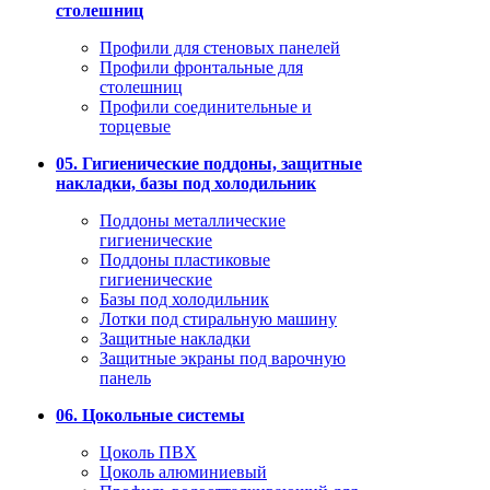
столешниц
Профили для стеновых панелей
Профили фронтальные для
столешниц
Профили соединительные и
торцевые
05. Гигиенические поддоны, защитные
накладки, базы под холодильник
Поддоны металлические
гигиенические
Поддоны пластиковые
гигиенические
Базы под холодильник
Лотки под стиральную машину
Защитные накладки
Защитные экраны под варочную
панель
06. Цокольные системы
Цоколь ПВХ
Цоколь алюминиевый