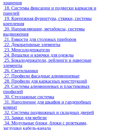
хранения
18.
Системы фиксации и подвески каркасов и
панелей
19.
Крепежная фурнитура, стяжки, системы
крепления
20.
Направляющие, метабоксы, системы
выдвижения
21.
Емкости для столовых приборов
22.
Декоративные элементы
23.
Менсолодержатели
24.
Вешалки и крючки для одежды
25.
Бокалодержатели, рейлинги и навесные
элементы
26.
Светильники
27.
Профили фасадные алюминиевые
28.
Профили для каркасных конструкций
29.
Системы алюминиевых и пластиковых
профилей
30.
Стеллажные системы
31.
Наполнение для шкафов и гардеробных
комнат
32.
Системы раздвижных и складных дверей
33.
Замки для мебели
34.
Модульные блоки, блоки с розетками,
заглушки кабель-канала