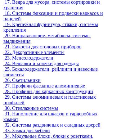
17.
Ведра для мусора, системы сортировки и
хранения
18.
Системы фиксации и подвески каркасов и
панелей
19.
Крепежная фурнитура, стяжки, системы
крепления
20.
Направляющие, метабоксы, системы
выдвижения
21.
Емкости для столовых приборов
22.
Декоративные элементы
23.
Менсолодержатели
24.
Вешалки и крючки для одежды
25.
Бокалодержатели, рейлинги и навесные
элементы
26.
Светильники
27.
Профили фасадные алюминиевые
28.
Профили для каркасных конструкций
29.
Системы алюминиевых и пластиковых
профилей
30.
Стеллажные системы
31.
Наполнение для шкафов и гардеробных
комнат
32.
Системы раздвижных и складных дверей
33.
Замки для мебели
34.
Модульные блоки, блоки с розетками,