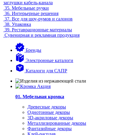
заглушки кабель-канала
35.
Мебельные ручки
36.
Интерьерные решения
37.
Все для шоу-румов и салонов
38.
Упаковка
39.
Реставрационные материалы
Сувенирная и рекламная продукция
Бренды
Электронные каталоги
Каталоги для САПР
01. Мебельная кромка
Древесные декоры
Однотонные декоры
3D-акриловые декоры
Металлизированные декоры
Фантазийные декоры
Клей-расплав