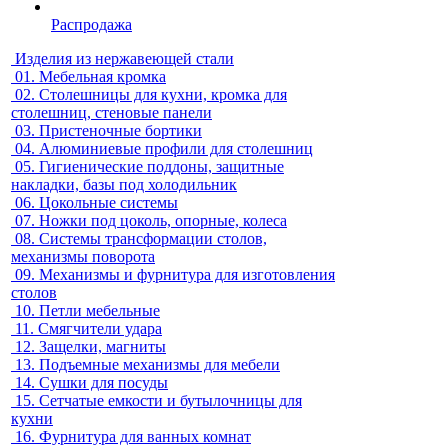
Распродажа
Изделия из нержавеющей стали
01.
Мебельная кромка
02.
Столешницы для кухни, кромка для
столешниц, стеновые панели
03.
Пристеночные бортики
04.
Алюминиевые профили для столешниц
05.
Гигиенические поддоны, защитные
накладки, базы под холодильник
06.
Цокольные системы
07.
Ножки под цоколь, опорные, колеса
08.
Системы трансформации столов,
механизмы поворота
09.
Механизмы и фурнитура для изготовления
столов
10.
Петли мебельные
11.
Смягчители удара
12.
Защелки, магниты
13.
Подъемные механизмы для мебели
14.
Сушки для посуды
15.
Сетчатые емкости и бутылочницы для
кухни
16.
Фурнитура для ванных комнат