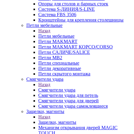
Опоры для столов и барных стоек
Система S-ЛИНИЯ/S-LINE
Система FBS 3506
Кронштейны для крепления столешницы
Петли мебельные
Назад
Петли мебельные
Петли MAKMART
Петли MAKMART КОРСО/CORSO
Петли САЛИЧЕ/SALICE
Петли MB2
Петли специальные
Петли декоративные
Петли скрытого монтажа
Смягчители удара
Назад
Смягчители удара
Смягчители удара для петель
Смягчители удара для дверей
Cмягчители удара самоклеящиеся
Защелки, магниты
Назад
Защелки, магниты
Механизм открывания дверей MAGIC
TOUCH