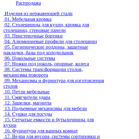
Распродажа
Изделия из нержавеющей стали
01.
Мебельная кромка
02.
Столешницы для кухни, кромка для
столешниц, стеновые панели
03.
Пристеночные бортики
04.
Алюминиевые профили для столешниц
05.
Гигиенические поддоны, защитные
накладки, базы под холодильник
06.
Цокольные системы
07.
Ножки под цоколь, опорные, колеса
08.
Системы трансформации столов,
механизмы поворота
09.
Механизмы и фурнитура для изготовления
столов
10.
Петли мебельные
11.
Смягчители удара
12.
Защелки, магниты
13.
Подъемные механизмы для мебели
14.
Сушки для посуды
15.
Сетчатые емкости и бутылочницы для
кухни
16.
Фурнитура для ванных комнат
17.
Ведра для мусора, системы сортировки и