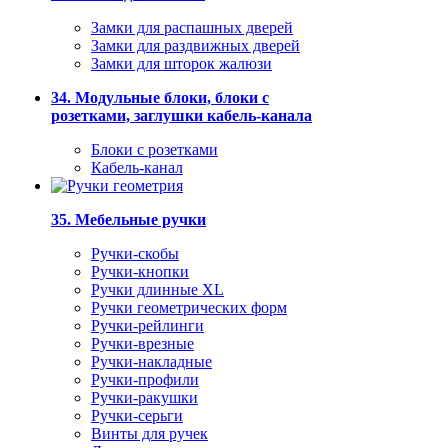
Замки для распашных дверей
Замки для раздвижных дверей
Замки для шторок жалюзи
34. Модульные блоки, блоки с
розетками, заглушки кабель-канала
Блоки с розетками
Кабель-канал
35. Мебельные ручки
Ручки-скобы
Ручки-кнопки
Ручки длинные XL
Ручки геометрических форм
Ручки-рейлинги
Ручки-врезные
Ручки-накладные
Ручки-профили
Ручки-ракушки
Ручки-серьги
Винты для ручек