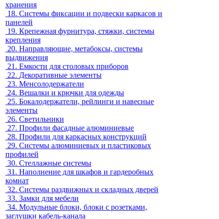
хранения
18.
Системы фиксации и подвески каркасов и
панелей
19.
Крепежная фурнитура, стяжки, системы
крепления
20.
Направляющие, метабоксы, системы
выдвижения
21.
Емкости для столовых приборов
22.
Декоративные элементы
23.
Менсолодержатели
24.
Вешалки и крючки для одежды
25.
Бокалодержатели, рейлинги и навесные
элементы
26.
Светильники
27.
Профили фасадные алюминиевые
28.
Профили для каркасных конструкций
29.
Системы алюминиевых и пластиковых
профилей
30.
Стеллажные системы
31.
Наполнение для шкафов и гардеробных
комнат
32.
Системы раздвижных и складных дверей
33.
Замки для мебели
34.
Модульные блоки, блоки с розетками,
заглушки кабель-канала