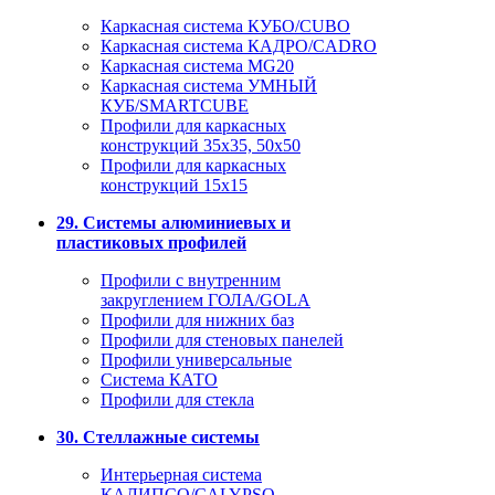
Каркасная система КУБО/CUBO
Каркасная система КАДРО/CADRO
Каркасная система MG20
Каркасная система УМНЫЙ
КУБ/SMARTCUBE
Профили для каркасных
конструкций 35x35, 50x50
Профили для каркасных
конструкций 15х15
29. Системы алюминиевых и
пластиковых профилей
Профили с внутренним
закруглением ГОЛА/GOLA
Профили для нижних баз
Профили для стеновых панелей
Профили универсальные
Система КАТО
Профили для стекла
30. Стеллажные системы
Интерьерная система
КАЛИПСО/CALYPSO