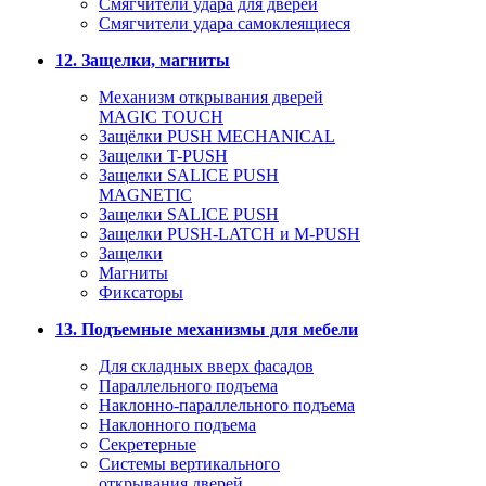
Смягчители удара для дверей
Cмягчители удара самоклеящиеся
12. Защелки, магниты
Механизм открывания дверей
MAGIC TOUCH
Защёлки PUSH MECHANICAL
Защелки T-PUSH
Защелки SALICE PUSH
MAGNETIC
Защелки SALICE PUSH
Защелки PUSH-LATCH и M-PUSH
Защелки
Магниты
Фиксаторы
13. Подъемные механизмы для мебели
Для складных вверх фасадов
Параллельного подъема
Наклонно-параллельного подъема
Наклонного подъема
Секретерные
Системы вертикального
открывания дверей