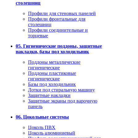
столешниц
Профили для стеновых панелей
Профили фронтальные для
столешниц
Профили соединительные и
торцевые
05. Гигиенические поддоны, защитные
накладки, базы под холодильник
Поддоны металлические
гигиенические
Поддоны пластиковые
гигиенические
Базы под холодильник
Лотки под стиральную машину
Защитные накладки
Защитные экраны под варочную
панель
06. Цокольные системы
Цоколь ПВХ
Цоколь алюминиевый