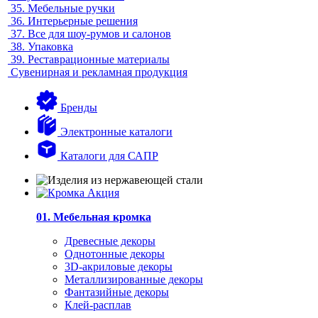
35.
Мебельные ручки
36.
Интерьерные решения
37.
Все для шоу-румов и салонов
38.
Упаковка
39.
Реставрационные материалы
Сувенирная и рекламная продукция
Бренды
Электронные каталоги
Каталоги для САПР
01. Мебельная кромка
Древесные декоры
Однотонные декоры
3D-акриловые декоры
Металлизированные декоры
Фантазийные декоры
Клей-расплав