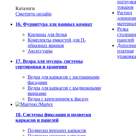
погрузк
товаров
Каталоги
Распил
Смотреть онлайн
длинном
материа
16. Фурнитура для ванных комнат
Резка
Корзины для белья
столешн
Комплекты емкостей для П-
панелей
образных ящиков
Дополни
Аксессуары
платная
упаковка
17. Ведра для мусора, системы
сортировки и хранения
Ведра для каркасов с распашными
фасадами
Ведра для каркасов с выдвижными
ящиками
Ведра с креплением к фасаду
18. Системы фиксации и подвески
каркасов и панелей
Подвески верхних каркасов
Подвески нижних каркасов