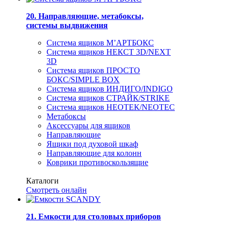
20. Направляющие, метабоксы,
системы выдвижения
Система ящиков М’АРТБОКС
Система ящиков НЕКСТ 3D/NEXT
3D
Система ящиков ПРОСТО
БОКС/SIMPLE BOX
Система ящиков ИНДИГО/INDIGO
Система ящиков СТРАЙК/STRIKE
Система ящиков НЕОТЕК/NEOTEC
Метабоксы
Аксессуары для ящиков
Направляющие
Ящики под духовой шкаф
Направляющие для колонн
Коврики противоскользящие
Каталоги
Смотреть онлайн
21. Емкости для столовых приборов