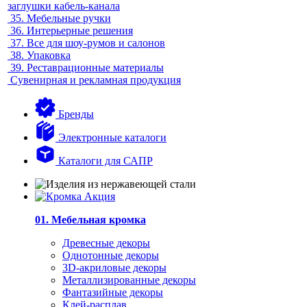
заглушки кабель-канала
35.
Мебельные ручки
36.
Интерьерные решения
37.
Все для шоу-румов и салонов
38.
Упаковка
39.
Реставрационные материалы
Сувенирная и рекламная продукция
Бренды
Электронные каталоги
Каталоги для САПР
01. Мебельная кромка
Древесные декоры
Однотонные декоры
3D-акриловые декоры
Металлизированные декоры
Фантазийные декоры
Клей-расплав