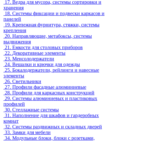
17.
Ведра для мусора, системы сортировки и
хранения
18.
Системы фиксации и подвески каркасов и
панелей
19.
Крепежная фурнитура, стяжки, системы
крепления
20.
Направляющие, метабоксы, системы
выдвижения
21.
Емкости для столовых приборов
22.
Декоративные элементы
23.
Менсолодержатели
24.
Вешалки и крючки для одежды
25.
Бокалодержатели, рейлинги и навесные
элементы
26.
Светильники
27.
Профили фасадные алюминиевые
28.
Профили для каркасных конструкций
29.
Системы алюминиевых и пластиковых
профилей
30.
Стеллажные системы
31.
Наполнение для шкафов и гардеробных
комнат
32.
Системы раздвижных и складных дверей
33.
Замки для мебели
34.
Модульные блоки, блоки с розетками,