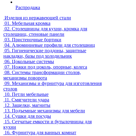
Распродажа
Изделия из нержавеющей стали
01.
Мебельная кромка
02.
Столешницы для кухни, кромка для
столешниц, стеновые панели
03.
Пристеночные бортики
04.
Алюминиевые профили для столешниц
05.
Гигиенические поддоны, защитные
накладки, базы под холодильник
06.
Цокольные системы
07.
Ножки под цоколь, опорные, колеса
08.
Системы трансформации столов,
механизмы поворота
09.
Механизмы и фурнитура для изготовления
столов
10.
Петли мебельные
11.
Смягчители удара
12.
Защелки, магниты
13.
Подъемные механизмы для мебели
14.
Сушки для посуды
15.
Сетчатые емкости и бутылочницы для
кухни
16.
Фурнитура для ванных комнат