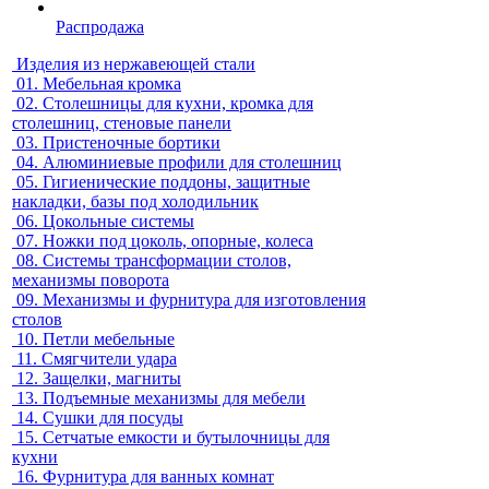
Распродажа
Изделия из нержавеющей стали
01.
Мебельная кромка
02.
Столешницы для кухни, кромка для
столешниц, стеновые панели
03.
Пристеночные бортики
04.
Алюминиевые профили для столешниц
05.
Гигиенические поддоны, защитные
накладки, базы под холодильник
06.
Цокольные системы
07.
Ножки под цоколь, опорные, колеса
08.
Системы трансформации столов,
механизмы поворота
09.
Механизмы и фурнитура для изготовления
столов
10.
Петли мебельные
11.
Смягчители удара
12.
Защелки, магниты
13.
Подъемные механизмы для мебели
14.
Сушки для посуды
15.
Сетчатые емкости и бутылочницы для
кухни
16.
Фурнитура для ванных комнат