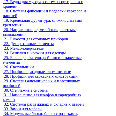
17.
Ведра для мусора, системы сортировки и
хранения
18.
Системы фиксации и подвески каркасов и
панелей
19.
Крепежная фурнитура, стяжки, системы
крепления
20.
Направляющие, метабоксы, системы
выдвижения
21.
Емкости для столовых приборов
22.
Декоративные элементы
23.
Менсолодержатели
24.
Вешалки и крючки для одежды
25.
Бокалодержатели, рейлинги и навесные
элементы
26.
Светильники
27.
Профили фасадные алюминиевые
28.
Профили для каркасных конструкций
29.
Системы алюминиевых и пластиковых
профилей
30.
Стеллажные системы
31.
Наполнение для шкафов и гардеробных
комнат
32.
Системы раздвижных и складных дверей
33.
Замки для мебели
34.
Модульные блоки, блоки с розетками,