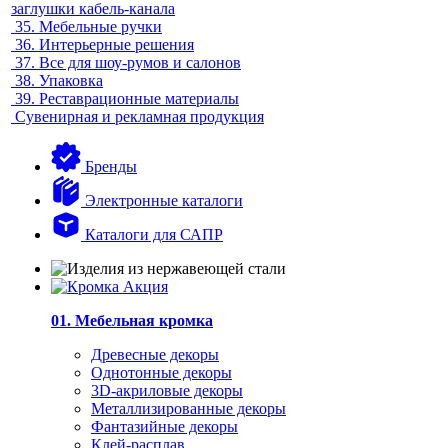
заглушки кабель-канала
35.
Мебельные ручки
36.
Интерьерные решения
37.
Все для шоу-румов и салонов
38.
Упаковка
39.
Реставрационные материалы
Сувенирная и рекламная продукция
Бренды
Электронные каталоги
Каталоги для САПР
01. Мебельная кромка
Древесные декоры
Однотонные декоры
3D-акриловые декоры
Металлизированные декоры
Фантазийные декоры
Клей-расплав