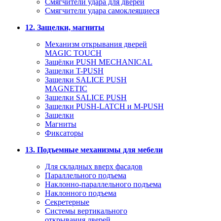
Смягчители удара для дверей
Cмягчители удара самоклеящиеся
12. Защелки, магниты
Механизм открывания дверей
MAGIC TOUCH
Защёлки PUSH MECHANICAL
Защелки T-PUSH
Защелки SALICE PUSH
MAGNETIC
Защелки SALICE PUSH
Защелки PUSH-LATCH и M-PUSH
Защелки
Магниты
Фиксаторы
13. Подъемные механизмы для мебели
Для складных вверх фасадов
Параллельного подъема
Наклонно-параллельного подъема
Наклонного подъема
Секретерные
Системы вертикального
открывания дверей