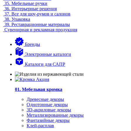
35.
Мебельные ручки
36.
Интерьерные решения
37.
Все для шоу-румов и салонов
38.
Упаковка
39.
Реставрационные материалы
Сувенирная и рекламная продукция
Бренды
Электронные каталоги
Каталоги для САПР
01. Мебельная кромка
Древесные декоры
Однотонные декоры
3D-акриловые декоры
Металлизированные декоры
Фантазийные декоры
Клей-расплав