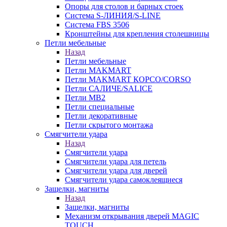
Опоры для столов и барных стоек
Система S-ЛИНИЯ/S-LINE
Система FBS 3506
Кронштейны для крепления столешницы
Петли мебельные
Назад
Петли мебельные
Петли MAKMART
Петли MAKMART КОРСО/CORSO
Петли САЛИЧЕ/SALICE
Петли MB2
Петли специальные
Петли декоративные
Петли скрытого монтажа
Смягчители удара
Назад
Смягчители удара
Смягчители удара для петель
Смягчители удара для дверей
Cмягчители удара самоклеящиеся
Защелки, магниты
Назад
Защелки, магниты
Механизм открывания дверей MAGIC
TOUCH