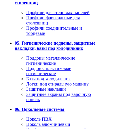
столешниц
Профили для стеновых панелей
Профили фронтальные для
столешниц
Профили соединительные и
торцевые
05. Гигиенические поддоны, защитные
накладки, базы под холодильник
Поддоны металлические
гигиенические
Поддоны пластиковые
гигиенические
Базы под холодильник
Лотки под стиральную машину
Защитные накладки
Защитные экраны под варочную
панель
06. Цокольные системы
Цоколь ПВХ
Цоколь алюминиевый