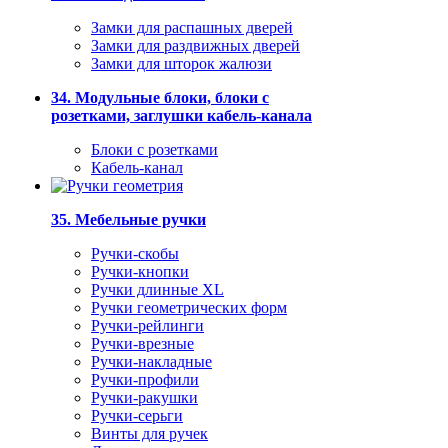
Замки для распашных дверей
Замки для раздвижных дверей
Замки для шторок жалюзи
34. Модульные блоки, блоки с
розетками, заглушки кабель-канала
Блоки с розетками
Кабель-канал
35. Мебельные ручки
Ручки-скобы
Ручки-кнопки
Ручки длинные XL
Ручки геометрических форм
Ручки-рейлинги
Ручки-врезные
Ручки-накладные
Ручки-профили
Ручки-ракушки
Ручки-серьги
Винты для ручек