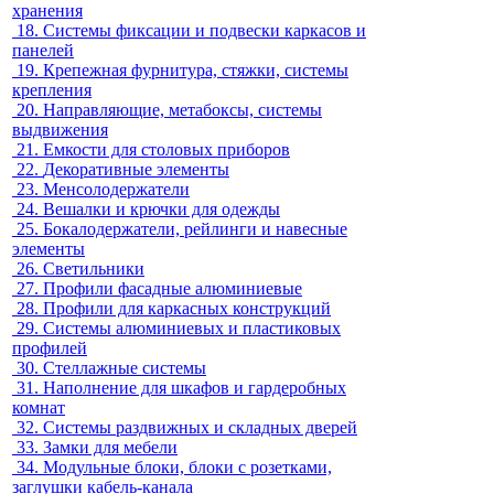
хранения
18.
Системы фиксации и подвески каркасов и
панелей
19.
Крепежная фурнитура, стяжки, системы
крепления
20.
Направляющие, метабоксы, системы
выдвижения
21.
Емкости для столовых приборов
22.
Декоративные элементы
23.
Менсолодержатели
24.
Вешалки и крючки для одежды
25.
Бокалодержатели, рейлинги и навесные
элементы
26.
Светильники
27.
Профили фасадные алюминиевые
28.
Профили для каркасных конструкций
29.
Системы алюминиевых и пластиковых
профилей
30.
Стеллажные системы
31.
Наполнение для шкафов и гардеробных
комнат
32.
Системы раздвижных и складных дверей
33.
Замки для мебели
34.
Модульные блоки, блоки с розетками,
заглушки кабель-канала