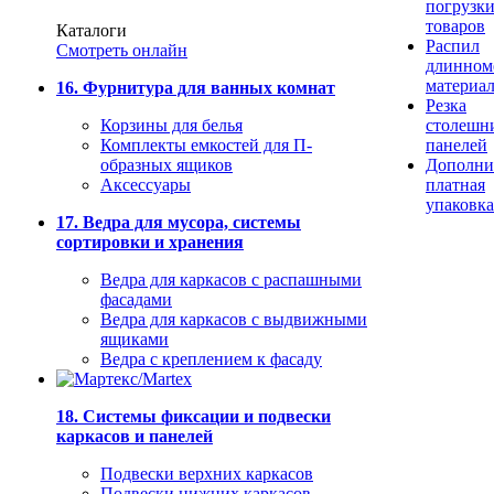
погрузк
товаров
Каталоги
Распил
Смотреть онлайн
длинном
материа
16. Фурнитура для ванных комнат
Резка
Корзины для белья
столешн
Комплекты емкостей для П-
панелей
образных ящиков
Дополни
Аксессуары
платная
упаковка
17. Ведра для мусора, системы
сортировки и хранения
Ведра для каркасов с распашными
фасадами
Ведра для каркасов с выдвижными
ящиками
Ведра с креплением к фасаду
18. Системы фиксации и подвески
каркасов и панелей
Подвески верхних каркасов
Подвески нижних каркасов