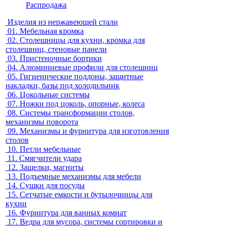
Распродажа
Изделия из нержавеющей стали
01.
Мебельная кромка
02.
Столешницы для кухни, кромка для
столешниц, стеновые панели
03.
Пристеночные бортики
04.
Алюминиевые профили для столешниц
05.
Гигиенические поддоны, защитные
накладки, базы под холодильник
06.
Цокольные системы
07.
Ножки под цоколь, опорные, колеса
08.
Системы трансформации столов,
механизмы поворота
09.
Механизмы и фурнитура для изготовления
столов
10.
Петли мебельные
11.
Смягчители удара
12.
Защелки, магниты
13.
Подъемные механизмы для мебели
14.
Сушки для посуды
15.
Сетчатые емкости и бутылочницы для
кухни
16.
Фурнитура для ванных комнат
17.
Ведра для мусора, системы сортировки и