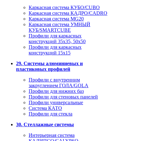
Каркасная система КУБО/CUBO
Каркасная система КАДРО/CADRO
Каркасная система MG20
Каркасная система УМНЫЙ
КУБ/SMARTCUBE
Профили для каркасных
конструкций 35x35, 50x50
Профили для каркасных
конструкций 15х15
29. Системы алюминиевых и
пластиковых профилей
Профили с внутренним
закруглением ГОЛА/GOLA
Профили для нижних баз
Профили для стеновых панелей
Профили универсальные
Система КАТО
Профили для стекла
30. Стеллажные системы
Интерьерная система
КАЛИПСО/CALYPSO