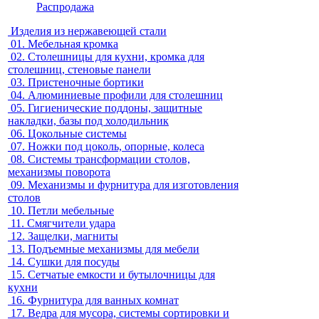
Распродажа
Изделия из нержавеющей стали
01.
Мебельная кромка
02.
Столешницы для кухни, кромка для
столешниц, стеновые панели
03.
Пристеночные бортики
04.
Алюминиевые профили для столешниц
05.
Гигиенические поддоны, защитные
накладки, базы под холодильник
06.
Цокольные системы
07.
Ножки под цоколь, опорные, колеса
08.
Системы трансформации столов,
механизмы поворота
09.
Механизмы и фурнитура для изготовления
столов
10.
Петли мебельные
11.
Смягчители удара
12.
Защелки, магниты
13.
Подъемные механизмы для мебели
14.
Сушки для посуды
15.
Сетчатые емкости и бутылочницы для
кухни
16.
Фурнитура для ванных комнат
17.
Ведра для мусора, системы сортировки и