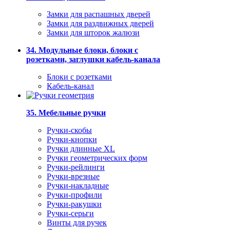
Замки для распашных дверей
Замки для раздвижных дверей
Замки для шторок жалюзи
34. Модульные блоки, блоки с
розетками, заглушки кабель-канала
Блоки с розетками
Кабель-канал
35. Мебельные ручки
Ручки-скобы
Ручки-кнопки
Ручки длинные XL
Ручки геометрических форм
Ручки-рейлинги
Ручки-врезные
Ручки-накладные
Ручки-профили
Ручки-ракушки
Ручки-серьги
Винты для ручек