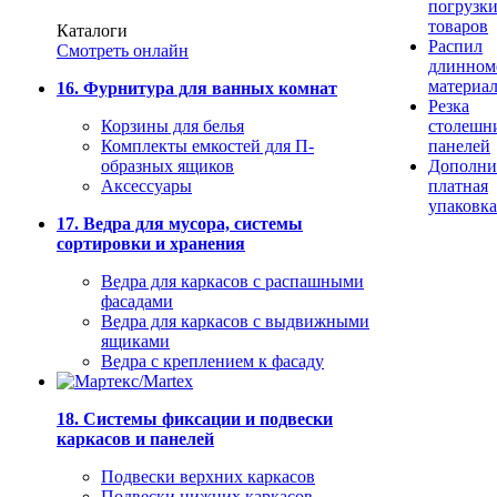
погрузк
товаров
Каталоги
Распил
Смотреть онлайн
длинном
материа
16. Фурнитура для ванных комнат
Резка
Корзины для белья
столешн
Комплекты емкостей для П-
панелей
образных ящиков
Дополни
Аксессуары
платная
упаковка
17. Ведра для мусора, системы
сортировки и хранения
Ведра для каркасов с распашными
фасадами
Ведра для каркасов с выдвижными
ящиками
Ведра с креплением к фасаду
18. Системы фиксации и подвески
каркасов и панелей
Подвески верхних каркасов
Подвески нижних каркасов