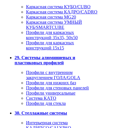
Каркасная система КУБО/CUBO
Каркасная система КАДРО/CADRO
Каркасная система MG20
Каркасная система УМНЫЙ
КУБ/SMARTCUBE
Профили для каркасных
конструкций 35x35, 50x50
Профили для каркасных
конструкций 15х15
29. Системы алюминиевых и
пластиковых профилей
Профили с внутренним
закруглением ГОЛА/GOLA
Профили для нижних баз
Профили для стеновых панелей
Профили универсальные
Система КАТО
Профили для стекла
30. Стеллажные системы
Интерьерная система
КАЛИПСО/CALYPSO