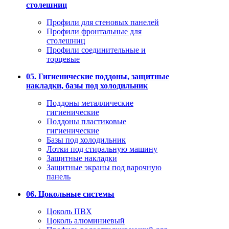
столешниц
Профили для стеновых панелей
Профили фронтальные для
столешниц
Профили соединительные и
торцевые
05. Гигиенические поддоны, защитные
накладки, базы под холодильник
Поддоны металлические
гигиенические
Поддоны пластиковые
гигиенические
Базы под холодильник
Лотки под стиральную машину
Защитные накладки
Защитные экраны под варочную
панель
06. Цокольные системы
Цоколь ПВХ
Цоколь алюминиевый