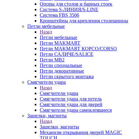
Опоры для столов и барных стоек
Система S-ЛИНИЯ/S-LINE
Система FBS 3506
Кронштейны для крепления столешницы
Петли мебельные
Назад
Петли мебельные
Петли MAKMART
Петли MAKMART КОРСО/CORSO
Петли САЛИЧЕ/SALICE
Петли MB2
Петли специальные
Петли декоративные
Петли скрытого монтажа
Смягчители удара
Назад
Смягчители удара
Смягчители удара для петель
Смягчители удара для дверей
Cмягчители удара самоклеящиеся
Защелки, магниты
Назад
Защелки, магниты
Механизм открывания дверей MAGIC
TOUCH