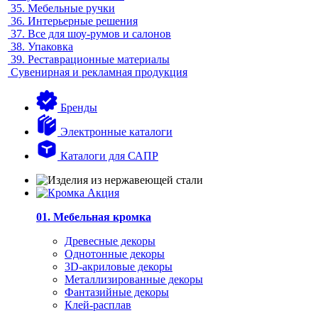
35.
Мебельные ручки
36.
Интерьерные решения
37.
Все для шоу-румов и салонов
38.
Упаковка
39.
Реставрационные материалы
Сувенирная и рекламная продукция
Бренды
Электронные каталоги
Каталоги для САПР
01. Мебельная кромка
Древесные декоры
Однотонные декоры
3D-акриловые декоры
Металлизированные декоры
Фантазийные декоры
Клей-расплав