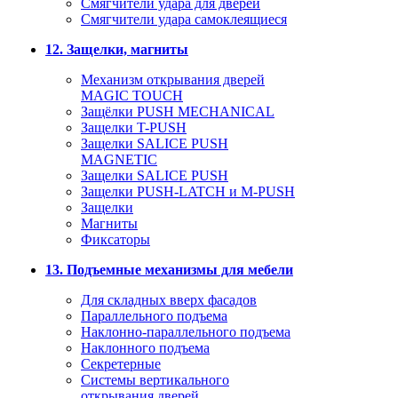
Смягчители удара для дверей
Cмягчители удара самоклеящиеся
12. Защелки, магниты
Механизм открывания дверей
MAGIC TOUCH
Защёлки PUSH MECHANICAL
Защелки T-PUSH
Защелки SALICE PUSH
MAGNETIC
Защелки SALICE PUSH
Защелки PUSH-LATCH и M-PUSH
Защелки
Магниты
Фиксаторы
13. Подъемные механизмы для мебели
Для складных вверх фасадов
Параллельного подъема
Наклонно-параллельного подъема
Наклонного подъема
Секретерные
Системы вертикального
открывания дверей