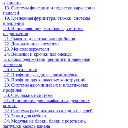
хранения
18.
Системы фиксации и подвески каркасов и
панелей
19.
Крепежная фурнитура, стяжки, системы
крепления
20.
Направляющие, метабоксы, системы
выдвижения
21.
Емкости для столовых приборов
22.
Декоративные элементы
23.
Менсолодержатели
24.
Вешалки и крючки для одежды
25.
Бокалодержатели, рейлинги и навесные
элементы
26.
Светильники
27.
Профили фасадные алюминиевые
28.
Профили для каркасных конструкций
29.
Системы алюминиевых и пластиковых
профилей
30.
Стеллажные системы
31.
Наполнение для шкафов и гардеробных
комнат
32.
Системы раздвижных и складных дверей
33.
Замки для мебели
34.
Модульные блоки, блоки с розетками,
заглушки кабель-канала