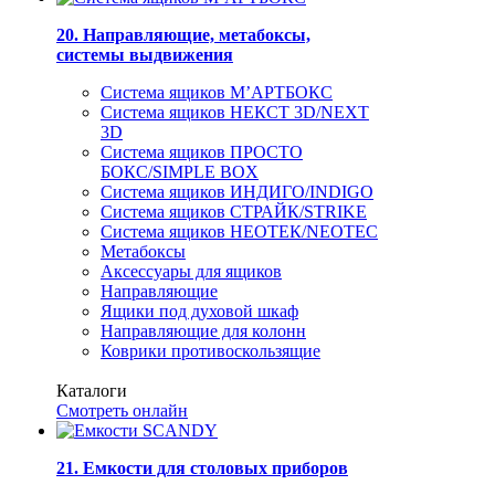
20. Направляющие, метабоксы,
системы выдвижения
Система ящиков М’АРТБОКС
Система ящиков НЕКСТ 3D/NEXT
3D
Система ящиков ПРОСТО
БОКС/SIMPLE BOX
Система ящиков ИНДИГО/INDIGO
Система ящиков СТРАЙК/STRIKE
Система ящиков НЕОТЕК/NEOTEC
Метабоксы
Аксессуары для ящиков
Направляющие
Ящики под духовой шкаф
Направляющие для колонн
Коврики противоскользящие
Каталоги
Смотреть онлайн
21. Емкости для столовых приборов