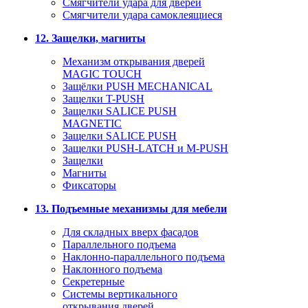
Смягчители удара для дверей
Cмягчители удара самоклеящиеся
12. Защелки, магниты
Механизм открывания дверей
MAGIC TOUCH
Защёлки PUSH MECHANICAL
Защелки T-PUSH
Защелки SALICE PUSH
MAGNETIC
Защелки SALICE PUSH
Защелки PUSH-LATCH и M-PUSH
Защелки
Магниты
Фиксаторы
13. Подъемные механизмы для мебели
Для складных вверх фасадов
Параллельного подъема
Наклонно-параллельного подъема
Наклонного подъема
Секретерные
Системы вертикального
открывания дверей