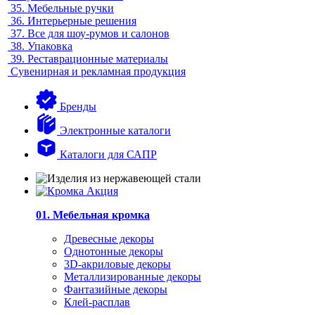
35.
Мебельные ручки
36.
Интерьерные решения
37.
Все для шоу-румов и салонов
38.
Упаковка
39.
Реставрационные материалы
Сувенирная и рекламная продукция
Бренды
Электронные каталоги
Каталоги для САПР
01. Мебельная кромка
Древесные декоры
Однотонные декоры
3D-акриловые декоры
Металлизированные декоры
Фантазийные декоры
Клей-расплав