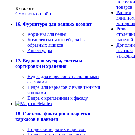
погрузк
товаров
Каталоги
Распил
Смотреть онлайн
длинном
материа
16. Фурнитура для ванных комнат
Резка
Корзины для белья
столешн
Комплекты емкостей для П-
панелей
образных ящиков
Дополни
Аксессуары
платная
упаковка
17. Ведра для мусора, системы
сортировки и хранения
Ведра для каркасов с распашными
фасадами
Ведра для каркасов с выдвижными
ящиками
Ведра с креплением к фасаду
18. Системы фиксации и подвески
каркасов и панелей
Подвески верхних каркасов
Подвески нижних каркасов