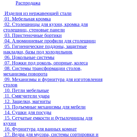
Распродажа
Изделия из нержавеющей стали
01.
Мебельная кромка
02.
Столешницы для кухни, кромка для
столешниц, стеновые панели
03.
Пристеночные бортики
04.
Алюминиевые профили для столешниц
05.
Гигиенические поддоны, защитные
накладки, базы под холодильник
06.
Цокольные системы
07.
Ножки под цоколь, опорные, колеса
08.
Системы трансформации столов,
механизмы поворота
09.
Механизмы и фурнитура для изготовления
столов
10.
Петли мебельные
11.
Смягчители удара
12.
Защелки, магниты
13.
Подъемные механизмы для мебели
14.
Сушки для посуды
15.
Сетчатые емкости и бутылочницы для
кухни
16.
Фурнитура для ванных комнат
17.
Ведра для мусора, системы сортировки и