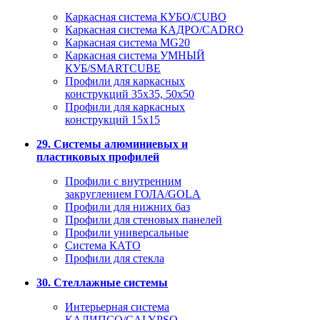
Каркасная система КУБО/CUBO
Каркасная система КАДРО/CADRO
Каркасная система MG20
Каркасная система УМНЫЙ
КУБ/SMARTCUBE
Профили для каркасных
конструкций 35x35, 50x50
Профили для каркасных
конструкций 15х15
29. Системы алюминиевых и
пластиковых профилей
Профили с внутренним
закруглением ГОЛА/GOLA
Профили для нижних баз
Профили для стеновых панелей
Профили универсальные
Система КАТО
Профили для стекла
30. Стеллажные системы
Интерьерная система
КАЛИПСО/CALYPSO