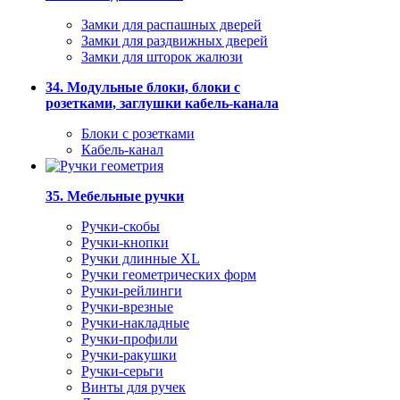
Замки для распашных дверей
Замки для раздвижных дверей
Замки для шторок жалюзи
34. Модульные блоки, блоки с
розетками, заглушки кабель-канала
Блоки с розетками
Кабель-канал
35. Мебельные ручки
Ручки-скобы
Ручки-кнопки
Ручки длинные XL
Ручки геометрических форм
Ручки-рейлинги
Ручки-врезные
Ручки-накладные
Ручки-профили
Ручки-ракушки
Ручки-серьги
Винты для ручек