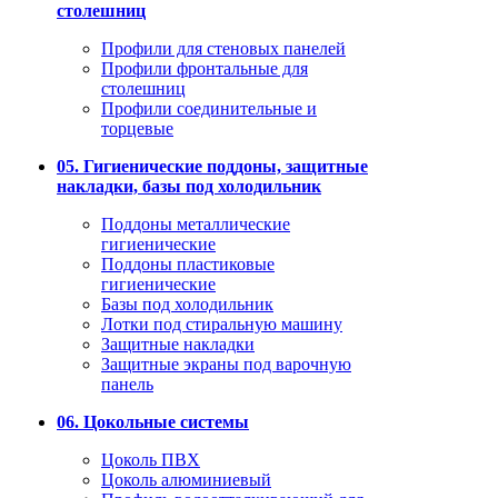
столешниц
Профили для стеновых панелей
Профили фронтальные для
столешниц
Профили соединительные и
торцевые
05. Гигиенические поддоны, защитные
накладки, базы под холодильник
Поддоны металлические
гигиенические
Поддоны пластиковые
гигиенические
Базы под холодильник
Лотки под стиральную машину
Защитные накладки
Защитные экраны под варочную
панель
06. Цокольные системы
Цоколь ПВХ
Цоколь алюминиевый