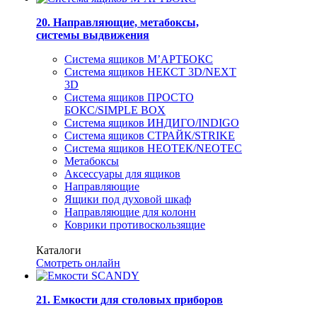
20. Направляющие, метабоксы,
системы выдвижения
Система ящиков М’АРТБОКС
Система ящиков НЕКСТ 3D/NEXT
3D
Система ящиков ПРОСТО
БОКС/SIMPLE BOX
Система ящиков ИНДИГО/INDIGO
Система ящиков СТРАЙК/STRIKE
Система ящиков НЕОТЕК/NEOTEC
Метабоксы
Аксессуары для ящиков
Направляющие
Ящики под духовой шкаф
Направляющие для колонн
Коврики противоскользящие
Каталоги
Смотреть онлайн
21. Емкости для столовых приборов