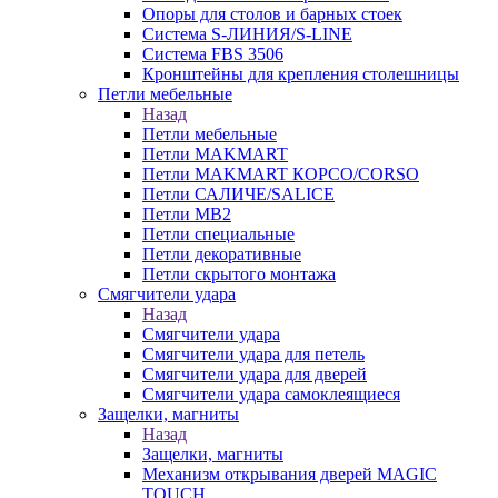
Опоры для столов и барных стоек
Система S-ЛИНИЯ/S-LINE
Система FBS 3506
Кронштейны для крепления столешницы
Петли мебельные
Назад
Петли мебельные
Петли MAKMART
Петли MAKMART КОРСО/CORSO
Петли САЛИЧЕ/SALICE
Петли MB2
Петли специальные
Петли декоративные
Петли скрытого монтажа
Смягчители удара
Назад
Смягчители удара
Смягчители удара для петель
Смягчители удара для дверей
Cмягчители удара самоклеящиеся
Защелки, магниты
Назад
Защелки, магниты
Механизм открывания дверей MAGIC
TOUCH