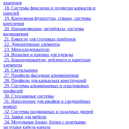
хранения
18.
Системы фиксации и подвески каркасов и
панелей
19.
Крепежная фурнитура, стяжки, системы
крепления
20.
Направляющие, метабоксы, системы
выдвижения
21.
Емкости для столовых приборов
22.
Декоративные элементы
23.
Менсолодержатели
24.
Вешалки и крючки для одежды
25.
Бокалодержатели, рейлинги и навесные
элементы
26.
Светильники
27.
Профили фасадные алюминиевые
28.
Профили для каркасных конструкций
29.
Системы алюминиевых и пластиковых
профилей
30.
Стеллажные системы
31.
Наполнение для шкафов и гардеробных
комнат
32.
Системы раздвижных и складных дверей
33.
Замки для мебели
34.
Модульные блоки, блоки с розетками,
заглушки кабель-канала