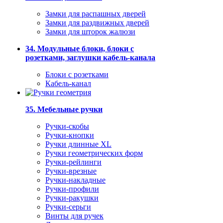
Замки для распашных дверей
Замки для раздвижных дверей
Замки для шторок жалюзи
34. Модульные блоки, блоки с
розетками, заглушки кабель-канала
Блоки с розетками
Кабель-канал
35. Мебельные ручки
Ручки-скобы
Ручки-кнопки
Ручки длинные XL
Ручки геометрических форм
Ручки-рейлинги
Ручки-врезные
Ручки-накладные
Ручки-профили
Ручки-ракушки
Ручки-серьги
Винты для ручек