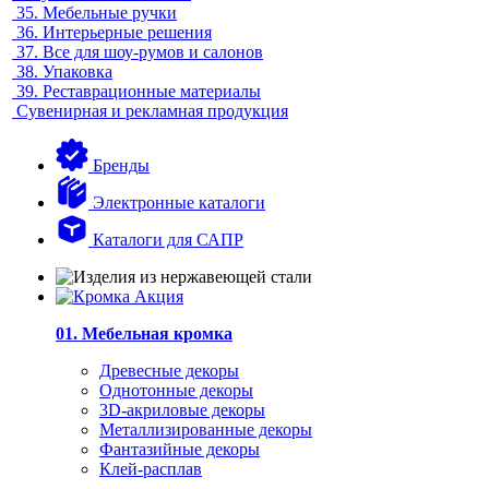
35.
Мебельные ручки
36.
Интерьерные решения
37.
Все для шоу-румов и салонов
38.
Упаковка
39.
Реставрационные материалы
Сувенирная и рекламная продукция
Бренды
Электронные каталоги
Каталоги для САПР
01. Мебельная кромка
Древесные декоры
Однотонные декоры
3D-акриловые декоры
Металлизированные декоры
Фантазийные декоры
Клей-расплав