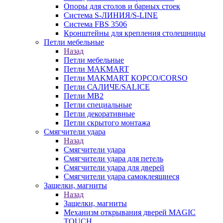
Опоры для столов и барных стоек
Система S-ЛИНИЯ/S-LINE
Система FBS 3506
Кронштейны для крепления столешницы
Петли мебельные
Назад
Петли мебельные
Петли MAKMART
Петли MAKMART КОРСО/CORSO
Петли САЛИЧЕ/SALICE
Петли MB2
Петли специальные
Петли декоративные
Петли скрытого монтажа
Смягчители удара
Назад
Смягчители удара
Смягчители удара для петель
Смягчители удара для дверей
Cмягчители удара самоклеящиеся
Защелки, магниты
Назад
Защелки, магниты
Механизм открывания дверей MAGIC
TOUCH