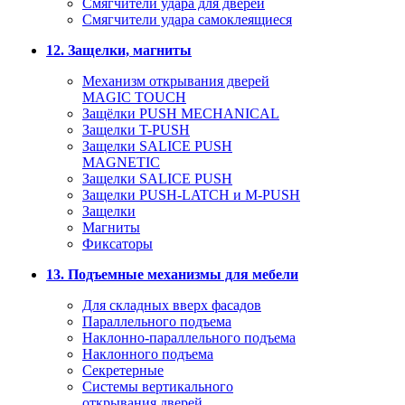
Смягчители удара для дверей
Cмягчители удара самоклеящиеся
12. Защелки, магниты
Механизм открывания дверей
MAGIC TOUCH
Защёлки PUSH MECHANICAL
Защелки T-PUSH
Защелки SALICE PUSH
MAGNETIC
Защелки SALICE PUSH
Защелки PUSH-LATCH и M-PUSH
Защелки
Магниты
Фиксаторы
13. Подъемные механизмы для мебели
Для складных вверх фасадов
Параллельного подъема
Наклонно-параллельного подъема
Наклонного подъема
Секретерные
Системы вертикального
открывания дверей