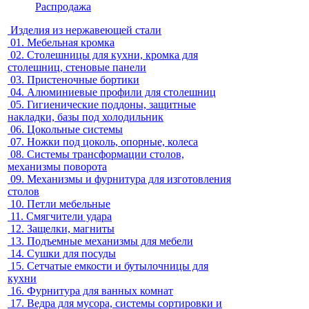
Распродажа
Изделия из нержавеющей стали
01.
Мебельная кромка
02.
Столешницы для кухни, кромка для
столешниц, стеновые панели
03.
Пристеночные бортики
04.
Алюминиевые профили для столешниц
05.
Гигиенические поддоны, защитные
накладки, базы под холодильник
06.
Цокольные системы
07.
Ножки под цоколь, опорные, колеса
08.
Системы трансформации столов,
механизмы поворота
09.
Механизмы и фурнитура для изготовления
столов
10.
Петли мебельные
11.
Смягчители удара
12.
Защелки, магниты
13.
Подъемные механизмы для мебели
14.
Сушки для посуды
15.
Сетчатые емкости и бутылочницы для
кухни
16.
Фурнитура для ванных комнат
17.
Ведра для мусора, системы сортировки и