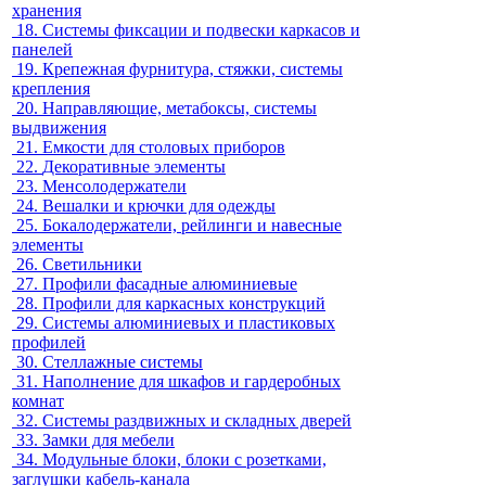
хранения
18.
Системы фиксации и подвески каркасов и
панелей
19.
Крепежная фурнитура, стяжки, системы
крепления
20.
Направляющие, метабоксы, системы
выдвижения
21.
Емкости для столовых приборов
22.
Декоративные элементы
23.
Менсолодержатели
24.
Вешалки и крючки для одежды
25.
Бокалодержатели, рейлинги и навесные
элементы
26.
Светильники
27.
Профили фасадные алюминиевые
28.
Профили для каркасных конструкций
29.
Системы алюминиевых и пластиковых
профилей
30.
Стеллажные системы
31.
Наполнение для шкафов и гардеробных
комнат
32.
Системы раздвижных и складных дверей
33.
Замки для мебели
34.
Модульные блоки, блоки с розетками,
заглушки кабель-канала