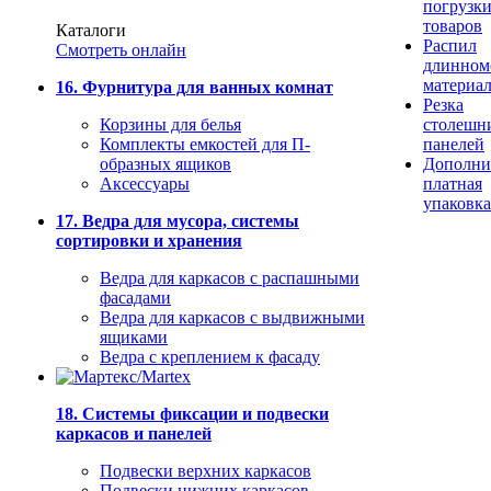
погрузк
товаров
Каталоги
Распил
Смотреть онлайн
длинном
материа
16. Фурнитура для ванных комнат
Резка
Корзины для белья
столешн
Комплекты емкостей для П-
панелей
образных ящиков
Дополни
Аксессуары
платная
упаковка
17. Ведра для мусора, системы
сортировки и хранения
Ведра для каркасов с распашными
фасадами
Ведра для каркасов с выдвижными
ящиками
Ведра с креплением к фасаду
18. Системы фиксации и подвески
каркасов и панелей
Подвески верхних каркасов
Подвески нижних каркасов