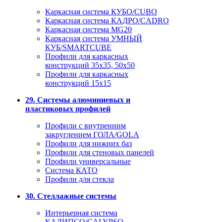
Каркасная система КУБО/CUBO
Каркасная система КАДРО/CADRO
Каркасная система MG20
Каркасная система УМНЫЙ
КУБ/SMARTCUBE
Профили для каркасных
конструкций 35x35, 50x50
Профили для каркасных
конструкций 15х15
29. Системы алюминиевых и
пластиковых профилей
Профили с внутренним
закруглением ГОЛА/GOLA
Профили для нижних баз
Профили для стеновых панелей
Профили универсальные
Система КАТО
Профили для стекла
30. Стеллажные системы
Интерьерная система
КАЛИПСО/CALYPSO