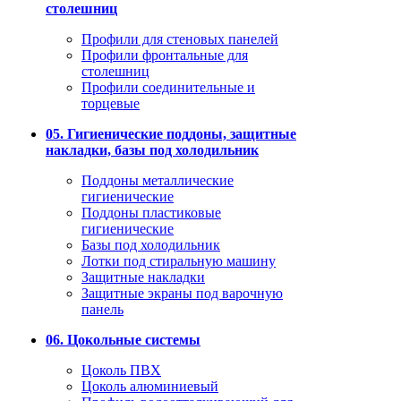
столешниц
Профили для стеновых панелей
Профили фронтальные для
столешниц
Профили соединительные и
торцевые
05. Гигиенические поддоны, защитные
накладки, базы под холодильник
Поддоны металлические
гигиенические
Поддоны пластиковые
гигиенические
Базы под холодильник
Лотки под стиральную машину
Защитные накладки
Защитные экраны под варочную
панель
06. Цокольные системы
Цоколь ПВХ
Цоколь алюминиевый