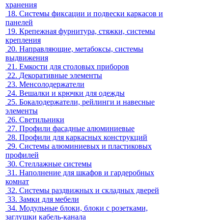
хранения
18.
Системы фиксации и подвески каркасов и
панелей
19.
Крепежная фурнитура, стяжки, системы
крепления
20.
Направляющие, метабоксы, системы
выдвижения
21.
Емкости для столовых приборов
22.
Декоративные элементы
23.
Менсолодержатели
24.
Вешалки и крючки для одежды
25.
Бокалодержатели, рейлинги и навесные
элементы
26.
Светильники
27.
Профили фасадные алюминиевые
28.
Профили для каркасных конструкций
29.
Системы алюминиевых и пластиковых
профилей
30.
Стеллажные системы
31.
Наполнение для шкафов и гардеробных
комнат
32.
Системы раздвижных и складных дверей
33.
Замки для мебели
34.
Модульные блоки, блоки с розетками,
заглушки кабель-канала