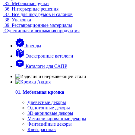
35.
Мебельные ручки
36.
Интерьерные решения
37.
Все для шоу-румов и салонов
38.
Упаковка
39.
Реставрационные материалы
Сувенирная и рекламная продукция
Бренды
Электронные каталоги
Каталоги для САПР
01. Мебельная кромка
Древесные декоры
Однотонные декоры
3D-акриловые декоры
Металлизированные декоры
Фантазийные декоры
Клей-расплав