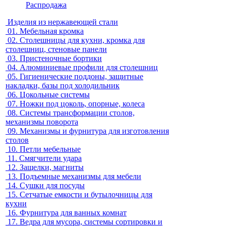
Распродажа
Изделия из нержавеющей стали
01.
Мебельная кромка
02.
Столешницы для кухни, кромка для
столешниц, стеновые панели
03.
Пристеночные бортики
04.
Алюминиевые профили для столешниц
05.
Гигиенические поддоны, защитные
накладки, базы под холодильник
06.
Цокольные системы
07.
Ножки под цоколь, опорные, колеса
08.
Системы трансформации столов,
механизмы поворота
09.
Механизмы и фурнитура для изготовления
столов
10.
Петли мебельные
11.
Смягчители удара
12.
Защелки, магниты
13.
Подъемные механизмы для мебели
14.
Сушки для посуды
15.
Сетчатые емкости и бутылочницы для
кухни
16.
Фурнитура для ванных комнат
17.
Ведра для мусора, системы сортировки и