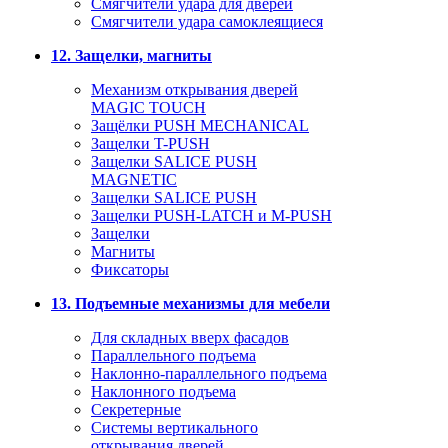
Смягчители удара для дверей
Cмягчители удара самоклеящиеся
12. Защелки, магниты
Механизм открывания дверей
MAGIC TOUCH
Защёлки PUSH MECHANICAL
Защелки T-PUSH
Защелки SALICE PUSH
MAGNETIC
Защелки SALICE PUSH
Защелки PUSH-LATCH и M-PUSH
Защелки
Магниты
Фиксаторы
13. Подъемные механизмы для мебели
Для складных вверх фасадов
Параллельного подъема
Наклонно-параллельного подъема
Наклонного подъема
Секретерные
Системы вертикального
открывания дверей