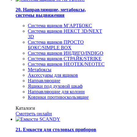
20. Направляющие, метабоксы,
системы выдвижения
Система ящиков М’АРТБОКС
Система ящиков НЕКСТ 3D/NEXT
3D
Система ящиков ПРОСТО
БОКС/SIMPLE BOX
Система ящиков ИНДИГО/INDIGO
Система ящиков СТРАЙК/STRIKE
Система ящиков НЕОТЕК/NEOTEC
Метабоксы
Аксессуары для ящиков
Направляющие
Ящики под духовой шкаф
Направляющие для колонн
Коврики противоскользящие
Каталоги
Смотреть онлайн
21. Емкости для столовых приборов