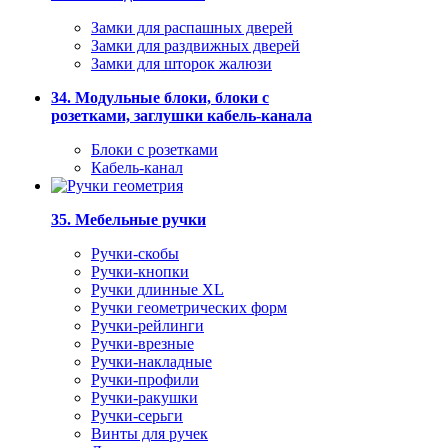
Замки для распашных дверей
Замки для раздвижных дверей
Замки для шторок жалюзи
34. Модульные блоки, блоки с
розетками, заглушки кабель-канала
Блоки с розетками
Кабель-канал
35. Мебельные ручки
Ручки-скобы
Ручки-кнопки
Ручки длинные XL
Ручки геометрических форм
Ручки-рейлинги
Ручки-врезные
Ручки-накладные
Ручки-профили
Ручки-ракушки
Ручки-серьги
Винты для ручек