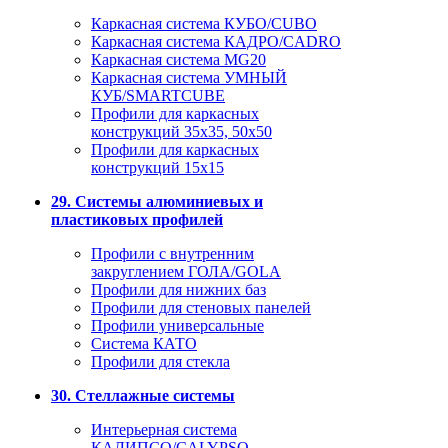
Каркасная система КУБО/CUBO
Каркасная система КАДРО/CADRO
Каркасная система MG20
Каркасная система УМНЫЙ
КУБ/SMARTCUBE
Профили для каркасных
конструкций 35x35, 50x50
Профили для каркасных
конструкций 15х15
29. Системы алюминиевых и
пластиковых профилей
Профили с внутренним
закруглением ГОЛА/GOLA
Профили для нижних баз
Профили для стеновых панелей
Профили универсальные
Система КАТО
Профили для стекла
30. Стеллажные системы
Интерьерная система
КАЛИПСО/CALYPSO