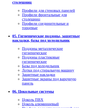
столешниц
Профили для стеновых панелей
Профили фронтальные для
столешниц
Профили соединительные и
торцевые
05. Гигиенические поддоны, защитные
накладки, базы под холодильник
Поддоны металлические
гигиенические
Поддоны пластиковые
гигиенические
Базы под холодильник
Лотки под стиральную машину
Защитные накладки
Защитные экраны под варочную
панель
06. Цокольные системы
Цоколь ПВХ
Цоколь алюминиевый