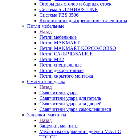
Опоры для столов и барных стоек
Система S-ЛИНИЯ/S-LINE
Система FBS 3506
Кронштейны для крепления столешницы
Петли мебельные
Назад
Петли мебельные
Петли MAKMART
Петли MAKMART КОРСО/CORSO
Петли САЛИЧЕ/SALICE
Петли MB2
Петли специальные
Петли декоративные
Петли скрытого монтажа
Смягчители удара
Назад
Смягчители удара
Смягчители удара для петель
Смягчители удара для дверей
Cмягчители удара самоклеящиеся
Защелки, магниты
Назад
Защелки, магниты
Механизм открывания дверей MAGIC
TOUCH