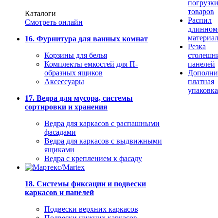
погрузк
товаров
Каталоги
Распил
Смотреть онлайн
длинном
материа
16. Фурнитура для ванных комнат
Резка
Корзины для белья
столешн
Комплекты емкостей для П-
панелей
образных ящиков
Дополни
Аксессуары
платная
упаковка
17. Ведра для мусора, системы
сортировки и хранения
Ведра для каркасов с распашными
фасадами
Ведра для каркасов с выдвижными
ящиками
Ведра с креплением к фасаду
18. Системы фиксации и подвески
каркасов и панелей
Подвески верхних каркасов
Подвески нижних каркасов