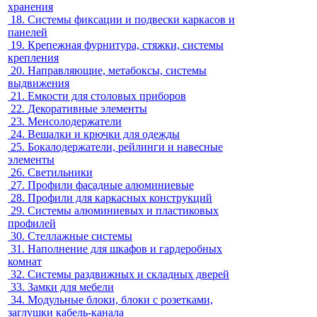
хранения
18.
Системы фиксации и подвески каркасов и
панелей
19.
Крепежная фурнитура, стяжки, системы
крепления
20.
Направляющие, метабоксы, системы
выдвижения
21.
Емкости для столовых приборов
22.
Декоративные элементы
23.
Менсолодержатели
24.
Вешалки и крючки для одежды
25.
Бокалодержатели, рейлинги и навесные
элементы
26.
Светильники
27.
Профили фасадные алюминиевые
28.
Профили для каркасных конструкций
29.
Системы алюминиевых и пластиковых
профилей
30.
Стеллажные системы
31.
Наполнение для шкафов и гардеробных
комнат
32.
Системы раздвижных и складных дверей
33.
Замки для мебели
34.
Модульные блоки, блоки с розетками,
заглушки кабель-канала