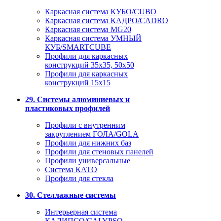
Каркасная система КУБО/CUBO
Каркасная система КАДРО/CADRO
Каркасная система MG20
Каркасная система УМНЫЙ
КУБ/SMARTCUBE
Профили для каркасных
конструкций 35x35, 50x50
Профили для каркасных
конструкций 15х15
29. Системы алюминиевых и
пластиковых профилей
Профили с внутренним
закруглением ГОЛА/GOLA
Профили для нижних баз
Профили для стеновых панелей
Профили универсальные
Система КАТО
Профили для стекла
30. Стеллажные системы
Интерьерная система
КАЛИПСО/CALYPSO