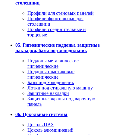
столешниц
Профили для стеновых панелей
Профили фронтальные для
столешниц
Профили соединительные и
торцевые
05. Гигиенические поддоны, защитные
накладки, базы под холодильник
Поддоны металлические
гигиенические
Поддоны пластиковые
гигиенические
Базы под холодильник
Лотки под стиральную машину
Защитные накладки
Защитные экраны под варочную
панель
06. Цокольные системы
Цоколь ПВХ
Цоколь алюминиевый