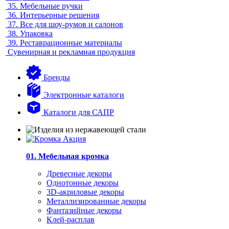
35.
Мебельные ручки
36.
Интерьерные решения
37.
Все для шоу-румов и салонов
38.
Упаковка
39.
Реставрационные материалы
Сувенирная и рекламная продукция
Бренды
Электронные каталоги
Каталоги для САПР
01. Мебельная кромка
Древесные декоры
Однотонные декоры
3D-акриловые декоры
Металлизированные декоры
Фантазийные декоры
Клей-расплав