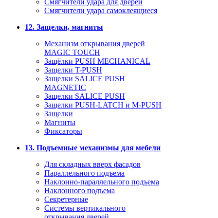
Смягчители удара для дверей
Cмягчители удара самоклеящиеся
12. Защелки, магниты
Механизм открывания дверей
MAGIC TOUCH
Защёлки PUSH MECHANICAL
Защелки T-PUSH
Защелки SALICE PUSH
MAGNETIC
Защелки SALICE PUSH
Защелки PUSH-LATCH и M-PUSH
Защелки
Магниты
Фиксаторы
13. Подъемные механизмы для мебели
Для складных вверх фасадов
Параллельного подъема
Наклонно-параллельного подъема
Наклонного подъема
Секретерные
Системы вертикального
открывания дверей