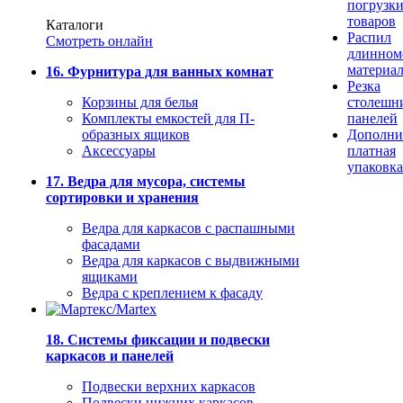
погрузк
товаров
Каталоги
Распил
Смотреть онлайн
длинном
материа
16. Фурнитура для ванных комнат
Резка
Корзины для белья
столешн
Комплекты емкостей для П-
панелей
образных ящиков
Дополни
Аксессуары
платная
упаковка
17. Ведра для мусора, системы
сортировки и хранения
Ведра для каркасов с распашными
фасадами
Ведра для каркасов с выдвижными
ящиками
Ведра с креплением к фасаду
18. Системы фиксации и подвески
каркасов и панелей
Подвески верхних каркасов
Подвески нижних каркасов