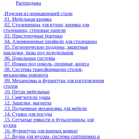
Распродажа
Изделия из нержавеющей стали
01.
Мебельная кромка
02.
Столешницы для кухни, кромка для
столешниц, стеновые панели
03.
Пристеночные бортики
04.
Алюминиевые профили для столешниц
05.
Гигиенические поддоны, защитные
накладки, базы под холодильник
06.
Цокольные системы
07.
Ножки под цоколь, опорные, колеса
08.
Системы трансформации столов,
механизмы поворота
09.
Механизмы и фурнитура для изготовления
столов
10.
Петли мебельные
11.
Смягчители удара
12.
Защелки, магниты
13.
Подъемные механизмы для мебели
14.
Сушки для посуды
15.
Сетчатые емкости и бутылочницы для
кухни
16.
Фурнитура для ванных комнат
17.
Ведра для мусора, системы сортировки и