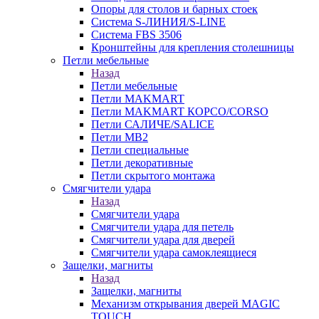
Опоры для столов и барных стоек
Система S-ЛИНИЯ/S-LINE
Система FBS 3506
Кронштейны для крепления столешницы
Петли мебельные
Назад
Петли мебельные
Петли MAKMART
Петли MAKMART КОРСО/CORSO
Петли САЛИЧЕ/SALICE
Петли MB2
Петли специальные
Петли декоративные
Петли скрытого монтажа
Смягчители удара
Назад
Смягчители удара
Смягчители удара для петель
Смягчители удара для дверей
Cмягчители удара самоклеящиеся
Защелки, магниты
Назад
Защелки, магниты
Механизм открывания дверей MAGIC
TOUCH