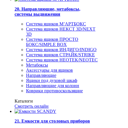
20. Направляющие, метабоксы,
системы выдвижения
Система ящиков М’АРТБОКС
Система ящиков НЕКСТ 3D/NEXT
3D
Система ящиков ПРОСТО
БОКС/SIMPLE BOX
Система ящиков ИНДИГО/INDIGO
Система ящиков СТРАЙК/STRIKE
Система ящиков НЕОТЕК/NEOTEC
Метабоксы
Аксессуары для ящиков
Направляющие
Ящики под духовой шкаф
Направляющие для колонн
Коврики противоскользящие
Каталоги
Смотреть онлайн
21. Емкости для столовых приборов