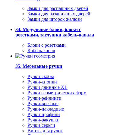
Замки для распашных дверей
Замки для раздвижных дверей
Замки для шторок жалюзи
34. Модульные блоки, блоки с
розетками, заглушки кабель-канала
Блоки с розетками
Кабель-канал
35. Мебельные ручки
Ручки-скобы
Ручки-кнопки
Ручки длинные XL
Ручки геометрических форм
Ручки-рейлинги
Ручки-врезные
Ручки-накладные
Ручки-профили
Ручки-ракушки
Ручки-серьги
Винты для ручек