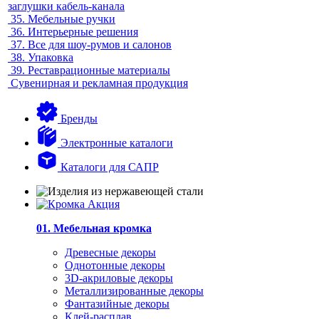
заглушки кабель-канала
35.
Мебельные ручки
36.
Интерьерные решения
37.
Все для шоу-румов и салонов
38.
Упаковка
39.
Реставрационные материалы
Сувенирная и рекламная продукция
Бренды
Электронные каталоги
Каталоги для САПР
01. Мебельная кромка
Древесные декоры
Однотонные декоры
3D-акриловые декоры
Металлизированные декоры
Фантазийные декоры
Клей-расплав