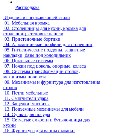
Распродажа
Изделия из нержавеющей стали
01.
Мебельная кромка
02.
Столешницы для кухни, кромка для
столешниц, стеновые панели
03.
Пристеночные бортики
04.
Алюминиевые профили для столешниц
05.
Гигиенические поддоны, защитные
накладки, базы под холодильник
06.
Цокольные системы
07.
Ножки под цоколь, опорные, колеса
08.
Системы трансформации столов,
механизмы поворота
09.
Механизмы и фурнитура для изготовления
столов
10.
Петли мебельные
11.
Смягчители удара
12.
Защелки, магниты
13.
Подъемные механизмы для мебели
14.
Сушки для посуды
15.
Сетчатые емкости и бутылочницы для
кухни
16.
Фурнитура для ванных комнат