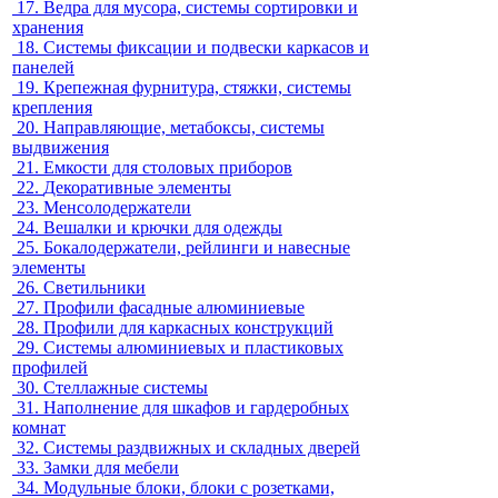
17.
Ведра для мусора, системы сортировки и
хранения
18.
Системы фиксации и подвески каркасов и
панелей
19.
Крепежная фурнитура, стяжки, системы
крепления
20.
Направляющие, метабоксы, системы
выдвижения
21.
Емкости для столовых приборов
22.
Декоративные элементы
23.
Менсолодержатели
24.
Вешалки и крючки для одежды
25.
Бокалодержатели, рейлинги и навесные
элементы
26.
Светильники
27.
Профили фасадные алюминиевые
28.
Профили для каркасных конструкций
29.
Системы алюминиевых и пластиковых
профилей
30.
Стеллажные системы
31.
Наполнение для шкафов и гардеробных
комнат
32.
Системы раздвижных и складных дверей
33.
Замки для мебели
34.
Модульные блоки, блоки с розетками,