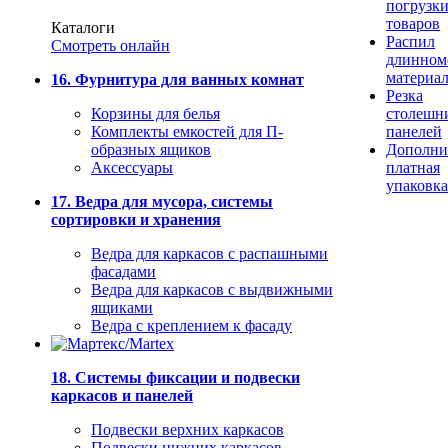
погрузк
товаров
Каталоги
Распил
Смотреть онлайн
длинном
материа
16. Фурнитура для ванных комнат
Резка
Корзины для белья
столешн
Комплекты емкостей для П-
панелей
образных ящиков
Дополни
Аксессуары
платная
упаковка
17. Ведра для мусора, системы
сортировки и хранения
Ведра для каркасов с распашными
фасадами
Ведра для каркасов с выдвижными
ящиками
Ведра с креплением к фасаду
18. Системы фиксации и подвески
каркасов и панелей
Подвески верхних каркасов
Подвески нижних каркасов