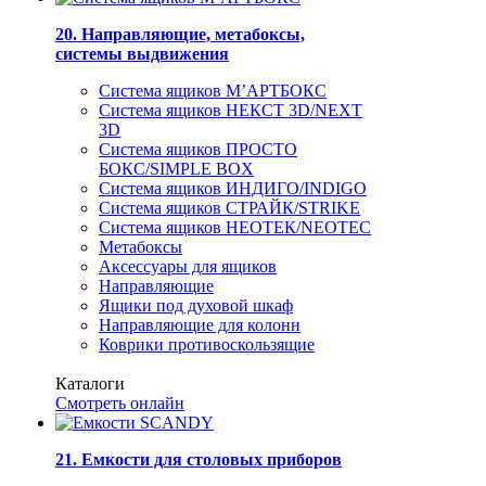
20. Направляющие, метабоксы,
системы выдвижения
Система ящиков М’АРТБОКС
Система ящиков НЕКСТ 3D/NEXT
3D
Система ящиков ПРОСТО
БОКС/SIMPLE BOX
Система ящиков ИНДИГО/INDIGO
Система ящиков СТРАЙК/STRIKE
Система ящиков НЕОТЕК/NEOTEC
Метабоксы
Аксессуары для ящиков
Направляющие
Ящики под духовой шкаф
Направляющие для колонн
Коврики противоскользящие
Каталоги
Смотреть онлайн
21. Емкости для столовых приборов