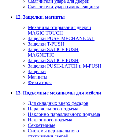
Смягчители удара для дверей
Cмягчители удара самоклеящиеся
12. Защелки, магниты
Механизм открывания дверей
MAGIC TOUCH
Защёлки PUSH MECHANICAL
Защелки T-PUSH
Защелки SALICE PUSH
MAGNETIC
Защелки SALICE PUSH
Защелки PUSH-LATCH и M-PUSH
Защелки
Магниты
Фиксаторы
13. Подъемные механизмы для мебели
Для складных вверх фасадов
Параллельного подъема
Наклонно-параллельного подъема
Наклонного подъема
Секретерные
Системы вертикального
открывания дверей