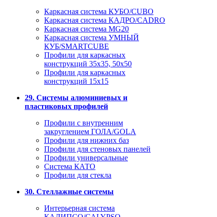
Каркасная система КУБО/CUBO
Каркасная система КАДРО/CADRO
Каркасная система MG20
Каркасная система УМНЫЙ
КУБ/SMARTCUBE
Профили для каркасных
конструкций 35x35, 50x50
Профили для каркасных
конструкций 15х15
29. Системы алюминиевых и
пластиковых профилей
Профили с внутренним
закруглением ГОЛА/GOLA
Профили для нижних баз
Профили для стеновых панелей
Профили универсальные
Система КАТО
Профили для стекла
30. Стеллажные системы
Интерьерная система
КАЛИПСО/CALYPSO