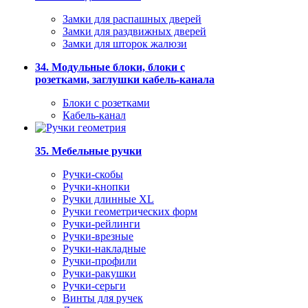
Замки для распашных дверей
Замки для раздвижных дверей
Замки для шторок жалюзи
34. Модульные блоки, блоки с
розетками, заглушки кабель-канала
Блоки с розетками
Кабель-канал
35. Мебельные ручки
Ручки-скобы
Ручки-кнопки
Ручки длинные XL
Ручки геометрических форм
Ручки-рейлинги
Ручки-врезные
Ручки-накладные
Ручки-профили
Ручки-ракушки
Ручки-серьги
Винты для ручек