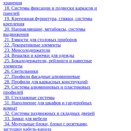
хранения
18.
Системы фиксации и подвески каркасов и
панелей
19.
Крепежная фурнитура, стяжки, системы
крепления
20.
Направляющие, метабоксы, системы
выдвижения
21.
Емкости для столовых приборов
22.
Декоративные элементы
23.
Менсолодержатели
24.
Вешалки и крючки для одежды
25.
Бокалодержатели, рейлинги и навесные
элементы
26.
Светильники
27.
Профили фасадные алюминиевые
28.
Профили для каркасных конструкций
29.
Системы алюминиевых и пластиковых
профилей
30.
Стеллажные системы
31.
Наполнение для шкафов и гардеробных
комнат
32.
Системы раздвижных и складных дверей
33.
Замки для мебели
34.
Модульные блоки, блоки с розетками,
заглушки кабель-канала