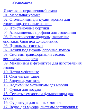
Распродажа
Изделия из нержавеющей стали
01.
Мебельная кромка
02.
Столешницы для кухни, кромка для
столешниц, стеновые панели
03.
Пристеночные бортики
04.
Алюминиевые профили для столешниц
05.
Гигиенические поддоны, защитные
накладки, базы под холодильник
06.
Цокольные системы
07.
Ножки под цоколь, опорные, колеса
08.
Системы трансформации столов,
механизмы поворота
09.
Механизмы и фурнитура для изготовления
столов
10.
Петли мебельные
11.
Смягчители удара
12.
Защелки, магниты
13.
Подъемные механизмы для мебели
14.
Сушки для посуды
15.
Сетчатые емкости и бутылочницы для
кухни
16.
Фурнитура для ванных комнат
17.
Ведра для мусора, системы сортировки и