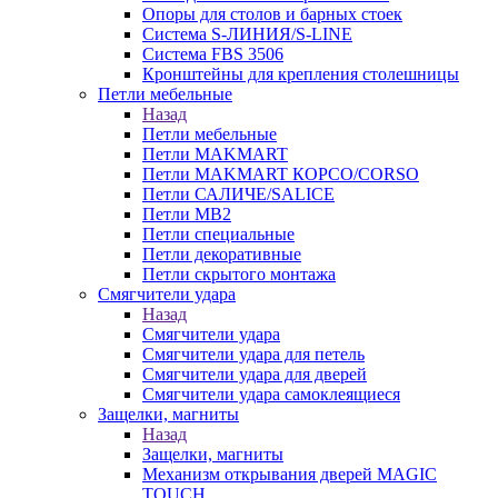
Опоры для столов и барных стоек
Система S-ЛИНИЯ/S-LINE
Система FBS 3506
Кронштейны для крепления столешницы
Петли мебельные
Назад
Петли мебельные
Петли MAKMART
Петли MAKMART КОРСО/CORSO
Петли САЛИЧЕ/SALICE
Петли MB2
Петли специальные
Петли декоративные
Петли скрытого монтажа
Смягчители удара
Назад
Смягчители удара
Смягчители удара для петель
Смягчители удара для дверей
Cмягчители удара самоклеящиеся
Защелки, магниты
Назад
Защелки, магниты
Механизм открывания дверей MAGIC
TOUCH