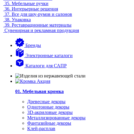
35.
Мебельные ручки
36.
Интерьерные решения
37.
Все для шоу-румов и салонов
38.
Упаковка
39.
Реставрационные материалы
Сувенирная и рекламная продукция
Бренды
Электронные каталоги
Каталоги для САПР
01. Мебельная кромка
Древесные декоры
Однотонные декоры
3D-акриловые декоры
Металлизированные декоры
Фантазийные декоры
Клей-расплав