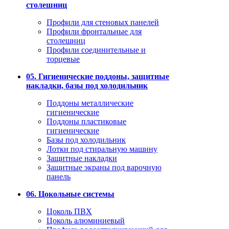
столешниц
Профили для стеновых панелей
Профили фронтальные для
столешниц
Профили соединительные и
торцевые
05. Гигиенические поддоны, защитные
накладки, базы под холодильник
Поддоны металлические
гигиенические
Поддоны пластиковые
гигиенические
Базы под холодильник
Лотки под стиральную машину
Защитные накладки
Защитные экраны под варочную
панель
06. Цокольные системы
Цоколь ПВХ
Цоколь алюминиевый