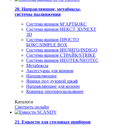
20. Направляющие, метабоксы,
системы выдвижения
Система ящиков М’АРТБОКС
Система ящиков НЕКСТ 3D/NEXT
3D
Система ящиков ПРОСТО
БОКС/SIMPLE BOX
Система ящиков ИНДИГО/INDIGO
Система ящиков СТРАЙК/STRIKE
Система ящиков НЕОТЕК/NEOTEC
Метабоксы
Аксессуары для ящиков
Направляющие
Ящики под духовой шкаф
Направляющие для колонн
Коврики противоскользящие
Каталоги
Смотреть онлайн
21. Емкости для столовых приборов