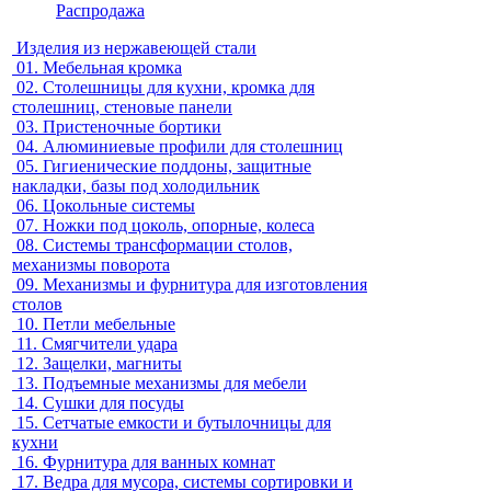
Распродажа
Изделия из нержавеющей стали
01.
Мебельная кромка
02.
Столешницы для кухни, кромка для
столешниц, стеновые панели
03.
Пристеночные бортики
04.
Алюминиевые профили для столешниц
05.
Гигиенические поддоны, защитные
накладки, базы под холодильник
06.
Цокольные системы
07.
Ножки под цоколь, опорные, колеса
08.
Системы трансформации столов,
механизмы поворота
09.
Механизмы и фурнитура для изготовления
столов
10.
Петли мебельные
11.
Смягчители удара
12.
Защелки, магниты
13.
Подъемные механизмы для мебели
14.
Сушки для посуды
15.
Сетчатые емкости и бутылочницы для
кухни
16.
Фурнитура для ванных комнат
17.
Ведра для мусора, системы сортировки и