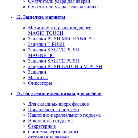
Смягчители удара для дверей
Cмягчители удара самоклеящиеся
12. Защелки, магниты
Механизм открывания дверей
MAGIC TOUCH
Защёлки PUSH MECHANICAL
Защелки T-PUSH
Защелки SALICE PUSH
MAGNETIC
Защелки SALICE PUSH
Защелки PUSH-LATCH и M-PUSH
Защелки
Магниты
Фиксаторы
13. Подъемные механизмы для мебели
Для складных вверх фасадов
Параллельного подъема
Наклонно-параллельного подъема
Наклонного подъема
Секретерные
Системы вертикального
открывания дверей