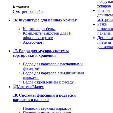
погрузк
товаров
Каталоги
Распил
Смотреть онлайн
длинном
материа
16. Фурнитура для ванных комнат
Резка
Корзины для белья
столешн
Комплекты емкостей для П-
панелей
образных ящиков
Дополни
Аксессуары
платная
упаковка
17. Ведра для мусора, системы
сортировки и хранения
Ведра для каркасов с распашными
фасадами
Ведра для каркасов с выдвижными
ящиками
Ведра с креплением к фасаду
18. Системы фиксации и подвески
каркасов и панелей
Подвески верхних каркасов
Подвески нижних каркасов