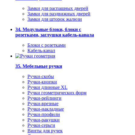
Замки для распашных дверей
Замки для раздвижных дверей
Замки для шторок жалюзи
34. Модульные блоки, блоки с
розетками, заглушки кабель-канала
Блоки с розетками
Кабель-канал
35. Мебельные ручки
Ручки-скобы
Ручки-кнопки
Ручки длинные XL
Ручки геометрических форм
Ручки-рейлинги
Ручки-врезные
Ручки-накладные
Ручки-профили
Ручки-ракушки
Ручки-серьги
Винты для ручек