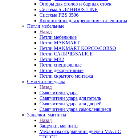
Опоры для столов и барных стоек
Система S-ЛИНИЯ/S-LINE
Система FBS 3506
Кронштейны для крепления столешницы
Петли мебельные
Назад
Петли мебельные
Петли MAKMART
Петли MAKMART КОРСО/CORSO
Петли САЛИЧЕ/SALICE
Петли MB2
Петли специальные
Петли декоративные
Петли скрытого монтажа
Смягчители удара
Назад
Смягчители удара
Смягчители удара для петель
Смягчители удара для дверей
Cмягчители удара самоклеящиеся
Защелки, магниты
Назад
Защелки, магниты
Механизм открывания дверей MAGIC
TOUCH