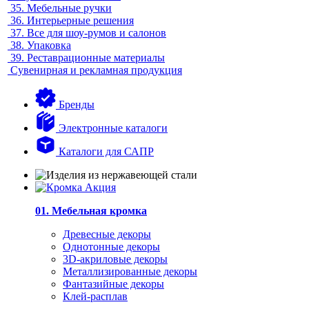
35.
Мебельные ручки
36.
Интерьерные решения
37.
Все для шоу-румов и салонов
38.
Упаковка
39.
Реставрационные материалы
Сувенирная и рекламная продукция
Бренды
Электронные каталоги
Каталоги для САПР
01. Мебельная кромка
Древесные декоры
Однотонные декоры
3D-акриловые декоры
Металлизированные декоры
Фантазийные декоры
Клей-расплав