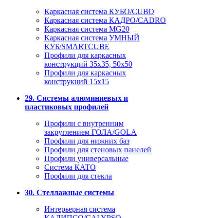
Каркасная система КУБО/CUBO
Каркасная система КАДРО/CADRO
Каркасная система MG20
Каркасная система УМНЫЙ
КУБ/SMARTCUBE
Профили для каркасных
конструкций 35x35, 50x50
Профили для каркасных
конструкций 15х15
29. Системы алюминиевых и
пластиковых профилей
Профили с внутренним
закруглением ГОЛА/GOLA
Профили для нижних баз
Профили для стеновых панелей
Профили универсальные
Система КАТО
Профили для стекла
30. Стеллажные системы
Интерьерная система
КАЛИПСО/CALYPSO