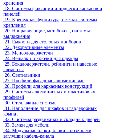
хранения
18.
Системы фиксации и подвески каркасов и
панелей
19.
Крепежная фурнитура, стяжки, системы
крепления
20.
Направляющие, метабоксы, системы
выдвижения
21.
Емкости для столовых приборов
22.
Декоративные элементы
23.
Менсолодержатели
24.
Вешалки и крючки для одежды
25.
Бокалодержатели, рейлинги и навесные
элементы
26.
Светильники
27.
Профили фасадные алюминиевые
28.
Профили для каркасных конструкций
29.
Системы алюминиевых и пластиковых
профилей
30.
Стеллажные системы
31.
Наполнение для шкафов и гардеробных
комнат
32.
Системы раздвижных и складных дверей
33.
Замки для мебели
34.
Модульные блоки, блоки с розетками,
заглушки кабель-канала