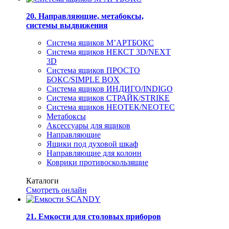
20. Направляющие, метабоксы,
системы выдвижения
Система ящиков М’АРТБОКС
Система ящиков НЕКСТ 3D/NEXT
3D
Система ящиков ПРОСТО
БОКС/SIMPLE BOX
Система ящиков ИНДИГО/INDIGO
Система ящиков СТРАЙК/STRIKE
Система ящиков НЕОТЕК/NEOTEC
Метабоксы
Аксессуары для ящиков
Направляющие
Ящики под духовой шкаф
Направляющие для колонн
Коврики противоскользящие
Каталоги
Смотреть онлайн
21. Емкости для столовых приборов