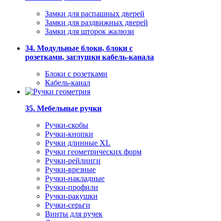
Замки для распашных дверей
Замки для раздвижных дверей
Замки для шторок жалюзи
34. Модульные блоки, блоки с
розетками, заглушки кабель-канала
Блоки с розетками
Кабель-канал
35. Мебельные ручки
Ручки-скобы
Ручки-кнопки
Ручки длинные XL
Ручки геометрических форм
Ручки-рейлинги
Ручки-врезные
Ручки-накладные
Ручки-профили
Ручки-ракушки
Ручки-серьги
Винты для ручек