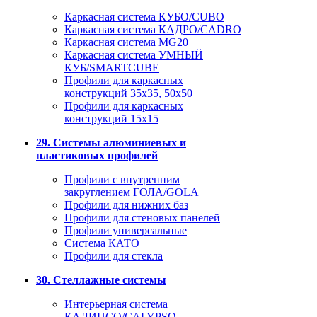
Каркасная система КУБО/CUBO
Каркасная система КАДРО/CADRO
Каркасная система MG20
Каркасная система УМНЫЙ
КУБ/SMARTCUBE
Профили для каркасных
конструкций 35x35, 50x50
Профили для каркасных
конструкций 15х15
29. Системы алюминиевых и
пластиковых профилей
Профили с внутренним
закруглением ГОЛА/GOLA
Профили для нижних баз
Профили для стеновых панелей
Профили универсальные
Система КАТО
Профили для стекла
30. Стеллажные системы
Интерьерная система
КАЛИПСО/CALYPSO