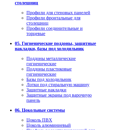
столешниц
Профили для стеновых панелей
Профили фронтальные для
столешниц
Профили соединительные и
торцевые
05. Гигиенические поддоны, защитные
накладки, базы под холодильник
Поддоны металлические
гигиенические
Поддоны пластиковые
гигиенические
Базы под холодильник
Лотки под стиральную машину
Защитные накладки
Защитные экраны под варочную
панель
06. Цокольные системы
Цоколь ПВХ
Цоколь алюминиевый