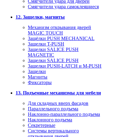
Смягчители удара для дверей
Cмягчители удара самоклеящиеся
12. Защелки, магниты
Механизм открывания дверей
MAGIC TOUCH
Защёлки PUSH MECHANICAL
Защелки T-PUSH
Защелки SALICE PUSH
MAGNETIC
Защелки SALICE PUSH
Защелки PUSH-LATCH и M-PUSH
Защелки
Магниты
Фиксаторы
13. Подъемные механизмы для мебели
Для складных вверх фасадов
Параллельного подъема
Наклонно-параллельного подъема
Наклонного подъема
Секретерные
Системы вертикального
открывания дверей