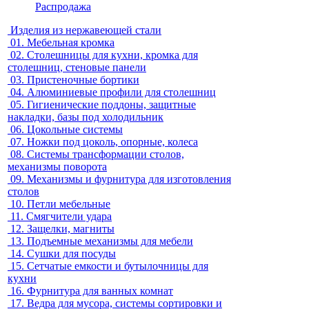
Распродажа
Изделия из нержавеющей стали
01.
Мебельная кромка
02.
Столешницы для кухни, кромка для
столешниц, стеновые панели
03.
Пристеночные бортики
04.
Алюминиевые профили для столешниц
05.
Гигиенические поддоны, защитные
накладки, базы под холодильник
06.
Цокольные системы
07.
Ножки под цоколь, опорные, колеса
08.
Системы трансформации столов,
механизмы поворота
09.
Механизмы и фурнитура для изготовления
столов
10.
Петли мебельные
11.
Смягчители удара
12.
Защелки, магниты
13.
Подъемные механизмы для мебели
14.
Сушки для посуды
15.
Сетчатые емкости и бутылочницы для
кухни
16.
Фурнитура для ванных комнат
17.
Ведра для мусора, системы сортировки и