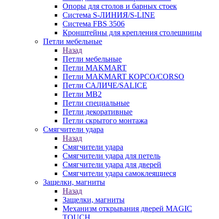
Опоры для столов и барных стоек
Система S-ЛИНИЯ/S-LINE
Система FBS 3506
Кронштейны для крепления столешницы
Петли мебельные
Назад
Петли мебельные
Петли MAKMART
Петли MAKMART КОРСО/CORSO
Петли САЛИЧЕ/SALICE
Петли MB2
Петли специальные
Петли декоративные
Петли скрытого монтажа
Смягчители удара
Назад
Смягчители удара
Смягчители удара для петель
Смягчители удара для дверей
Cмягчители удара самоклеящиеся
Защелки, магниты
Назад
Защелки, магниты
Механизм открывания дверей MAGIC
TOUCH