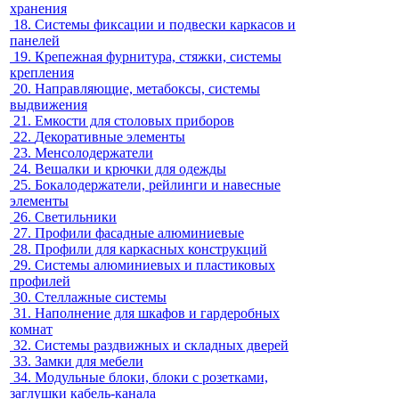
хранения
18.
Системы фиксации и подвески каркасов и
панелей
19.
Крепежная фурнитура, стяжки, системы
крепления
20.
Направляющие, метабоксы, системы
выдвижения
21.
Емкости для столовых приборов
22.
Декоративные элементы
23.
Менсолодержатели
24.
Вешалки и крючки для одежды
25.
Бокалодержатели, рейлинги и навесные
элементы
26.
Светильники
27.
Профили фасадные алюминиевые
28.
Профили для каркасных конструкций
29.
Системы алюминиевых и пластиковых
профилей
30.
Стеллажные системы
31.
Наполнение для шкафов и гардеробных
комнат
32.
Системы раздвижных и складных дверей
33.
Замки для мебели
34.
Модульные блоки, блоки с розетками,
заглушки кабель-канала