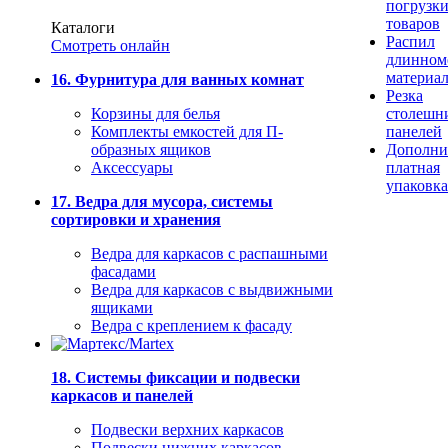
погрузк
товаров
Каталоги
Распил
Смотреть онлайн
длинном
материа
16. Фурнитура для ванных комнат
Резка
Корзины для белья
столешн
Комплекты емкостей для П-
панелей
образных ящиков
Дополни
Аксессуары
платная
упаковка
17. Ведра для мусора, системы
сортировки и хранения
Ведра для каркасов с распашными
фасадами
Ведра для каркасов с выдвижными
ящиками
Ведра с креплением к фасаду
18. Системы фиксации и подвески
каркасов и панелей
Подвески верхних каркасов
Подвески нижних каркасов