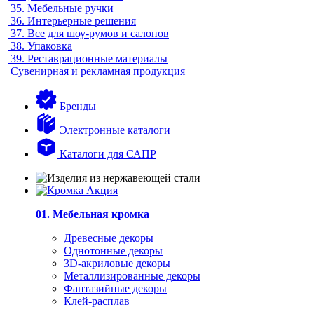
35.
Мебельные ручки
36.
Интерьерные решения
37.
Все для шоу-румов и салонов
38.
Упаковка
39.
Реставрационные материалы
Сувенирная и рекламная продукция
Бренды
Электронные каталоги
Каталоги для САПР
01. Мебельная кромка
Древесные декоры
Однотонные декоры
3D-акриловые декоры
Металлизированные декоры
Фантазийные декоры
Клей-расплав