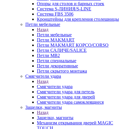
Опоры для столов и барных стоек
Система S-ЛИНИЯ/S-LINE
Система FBS 3506
Кронштейны для крепления столешницы
Петли мебельные
Назад
Петли мебельные
Петли MAKMART
Петли MAKMART КОРСО/CORSO
Петли САЛИЧЕ/SALICE
Петли MB2
Петли специальные
Петли декоративные
Петли скрытого монтажа
Смягчители удара
Назад
Смягчители удара
Смягчители удара для петель
Смягчители удара для дверей
Cмягчители удара самоклеящиеся
Защелки, магниты
Назад
Защелки, магниты
Механизм открывания дверей MAGIC
TOUCH