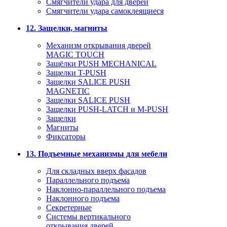
Смягчители удара для дверей
Cмягчители удара самоклеящиеся
12. Защелки, магниты
Механизм открывания дверей
MAGIC TOUCH
Защёлки PUSH MECHANICAL
Защелки T-PUSH
Защелки SALICE PUSH
MAGNETIC
Защелки SALICE PUSH
Защелки PUSH-LATCH и M-PUSH
Защелки
Магниты
Фиксаторы
13. Подъемные механизмы для мебели
Для складных вверх фасадов
Параллельного подъема
Наклонно-параллельного подъема
Наклонного подъема
Секретерные
Системы вертикального
открывания дверей