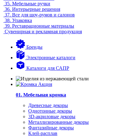
35.
Мебельные ручки
36.
Интерьерные решения
37.
Все для шоу-румов и салонов
38.
Упаковка
39.
Реставрационные материалы
Сувенирная и рекламная продукция
Бренды
Электронные каталоги
Каталоги для САПР
01. Мебельная кромка
Древесные декоры
Однотонные декоры
3D-акриловые декоры
Металлизированные декоры
Фантазийные декоры
Клей-расплав