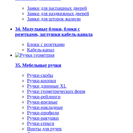
Замки для распашных дверей
Замки для раздвижных дверей
Замки для шторок жалюзи
34. Модульные блоки, блоки с
розетками, заглушки кабель-канала
Блоки с розетками
Кабель-канал
35. Мебельные ручки
Ручки-скобы
Ручки-кнопки
Ручки длинные XL
Ручки геометрических форм
Ручки-рейлинги
Ручки-врезные
Ручки-накладные
Ручки-профили
Ручки-ракушки
Ручки-серьги
Винты для ручек