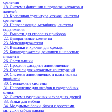
хранения
18.
Системы фиксации и подвески каркасов и
панелей
19.
Крепежная фурнитура, стяжки, системы
крепления
20.
Направляющие, метабоксы, системы
выдвижения
21.
Емкости для столовых приборов
22.
Декоративные элементы
23.
Менсолодержатели
24.
Вешалки и крючки для одежды
25.
Бокалодержатели, рейлинги и навесные
элементы
26.
Светильники
27.
Профили фасадные алюминиевые
28.
Профили для каркасных конструкций
29.
Системы алюминиевых и пластиковых
профилей
30.
Стеллажные системы
31.
Наполнение для шкафов и гардеробных
комнат
32.
Системы раздвижных и складных дверей
33.
Замки для мебели
34.
Модульные блоки, блоки с розетками,
заглушки кабель-канала