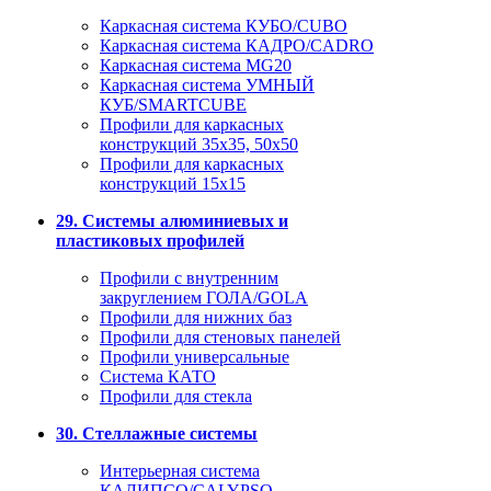
Каркасная система КУБО/CUBO
Каркасная система КАДРО/CADRO
Каркасная система MG20
Каркасная система УМНЫЙ
КУБ/SMARTCUBE
Профили для каркасных
конструкций 35x35, 50x50
Профили для каркасных
конструкций 15х15
29. Системы алюминиевых и
пластиковых профилей
Профили с внутренним
закруглением ГОЛА/GOLA
Профили для нижних баз
Профили для стеновых панелей
Профили универсальные
Система КАТО
Профили для стекла
30. Стеллажные системы
Интерьерная система
КАЛИПСО/CALYPSO