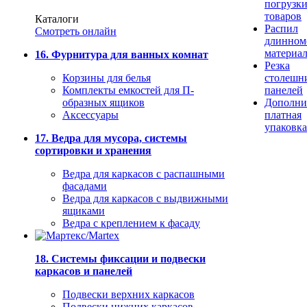
погрузк
товаров
Каталоги
Распил
Смотреть онлайн
длинном
материа
16. Фурнитура для ванных комнат
Резка
Корзины для белья
столешн
Комплекты емкостей для П-
панелей
образных ящиков
Дополни
Аксессуары
платная
упаковка
17. Ведра для мусора, системы
сортировки и хранения
Ведра для каркасов с распашными
фасадами
Ведра для каркасов с выдвижными
ящиками
Ведра с креплением к фасаду
18. Системы фиксации и подвески
каркасов и панелей
Подвески верхних каркасов
Подвески нижних каркасов