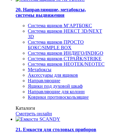
20. Направляющие, метабоксы,
системы выдвижения
Система ящиков М’АРТБОКС
Система ящиков НЕКСТ 3D/NEXT
3D
Система ящиков ПРОСТО
БОКС/SIMPLE BOX
Система ящиков ИНДИГО/INDIGO
Система ящиков СТРАЙК/STRIKE
Система ящиков НЕОТЕК/NEOTEC
Метабоксы
Аксессуары для ящиков
Направляющие
Ящики под духовой шкаф
Направляющие для колонн
Коврики противоскользящие
Каталоги
Смотреть онлайн
21. Емкости для столовых приборов