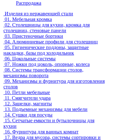
Распродажа
Изделия из нержавеющей стали
01.
Мебельная кромка
02.
Столешницы для кухни, кромка для
столешниц, стеновые панели
03.
Пристеночные бортики
04.
Алюминиевые профили для столешниц
05.
Гигиенические поддоны, защитные
накладки, базы под холодильник
06.
Цокольные системы
07.
Ножки под цоколь, опорные, колеса
08.
Системы трансформации столов,
механизмы поворота
09.
Механизмы и фурнитура для изготовления
столов
10.
Петли мебельные
11.
Смягчители удара
12.
Защелки, магниты
13.
Подъемные механизмы для мебели
14.
Сушки для посуды
15.
Сетчатые емкости и бутылочницы для
кухни
16.
Фурнитура для ванных комнат
17.
Ведра для мусора, системы сортировки и