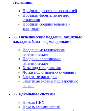
столешниц
Профили для стеновых панелей
Профили фронтальные для
столешниц
Профили соединительные и
торцевые
05. Гигиенические поддоны, защитные
накладки, базы под холодильник
Поддоны металлические
гигиенические
Поддоны пластиковые
гигиенические
Базы под холодильник
Лотки под стиральную машину
Защитные накладки
Защитные экраны под варочную
панель
06. Цокольные системы
Цоколь ПВХ
Цоколь алюминиевый