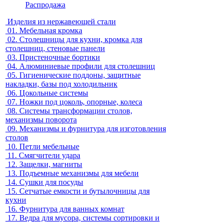
Распродажа
Изделия из нержавеющей стали
01.
Мебельная кромка
02.
Столешницы для кухни, кромка для
столешниц, стеновые панели
03.
Пристеночные бортики
04.
Алюминиевые профили для столешниц
05.
Гигиенические поддоны, защитные
накладки, базы под холодильник
06.
Цокольные системы
07.
Ножки под цоколь, опорные, колеса
08.
Системы трансформации столов,
механизмы поворота
09.
Механизмы и фурнитура для изготовления
столов
10.
Петли мебельные
11.
Смягчители удара
12.
Защелки, магниты
13.
Подъемные механизмы для мебели
14.
Сушки для посуды
15.
Сетчатые емкости и бутылочницы для
кухни
16.
Фурнитура для ванных комнат
17.
Ведра для мусора, системы сортировки и