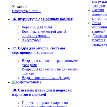
погрузк
товаров
Каталоги
Распил
Смотреть онлайн
длинном
материа
16. Фурнитура для ванных комнат
Резка
Корзины для белья
столешн
Комплекты емкостей для П-
панелей
образных ящиков
Дополни
Аксессуары
платная
упаковка
17. Ведра для мусора, системы
сортировки и хранения
Ведра для каркасов с распашными
фасадами
Ведра для каркасов с выдвижными
ящиками
Ведра с креплением к фасаду
18. Системы фиксации и подвески
каркасов и панелей
Подвески верхних каркасов
Подвески нижних каркасов