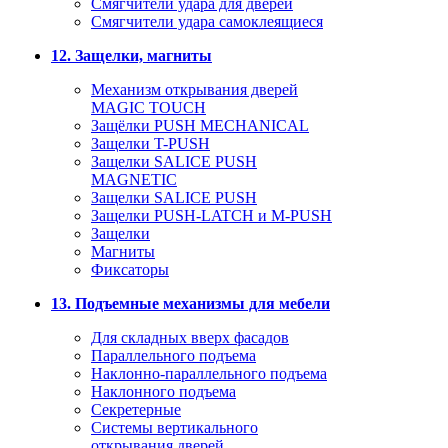
Смягчители удара для дверей
Cмягчители удара самоклеящиеся
12. Защелки, магниты
Механизм открывания дверей
MAGIC TOUCH
Защёлки PUSH MECHANICAL
Защелки T-PUSH
Защелки SALICE PUSH
MAGNETIC
Защелки SALICE PUSH
Защелки PUSH-LATCH и M-PUSH
Защелки
Магниты
Фиксаторы
13. Подъемные механизмы для мебели
Для складных вверх фасадов
Параллельного подъема
Наклонно-параллельного подъема
Наклонного подъема
Секретерные
Системы вертикального
открывания дверей