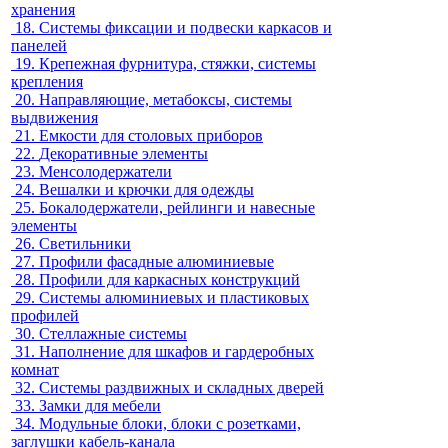
хранения
18.
Системы фиксации и подвески каркасов и
панелей
19.
Крепежная фурнитура, стяжки, системы
крепления
20.
Направляющие, метабоксы, системы
выдвижения
21.
Емкости для столовых приборов
22.
Декоративные элементы
23.
Менсолодержатели
24.
Вешалки и крючки для одежды
25.
Бокалодержатели, рейлинги и навесные
элементы
26.
Светильники
27.
Профили фасадные алюминиевые
28.
Профили для каркасных конструкций
29.
Системы алюминиевых и пластиковых
профилей
30.
Стеллажные системы
31.
Наполнение для шкафов и гардеробных
комнат
32.
Системы раздвижных и складных дверей
33.
Замки для мебели
34.
Модульные блоки, блоки с розетками,
заглушки кабель-канала