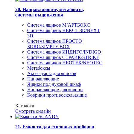
20. Направляющие, метабоксы,
системы выдвижения
Система ящиков М’АРТБОКС
Система ящиков НЕКСТ 3D/NEXT
3D
Система ящиков ПРОСТО
БОКС/SIMPLE BOX
Система ящиков ИНДИГО/INDIGO
Система ящиков СТРАЙК/STRIKE
Система ящиков НЕОТЕК/NEOTEC
Метабоксы
Аксессуары для ящиков
Направляющие
Ящики под духовой шкаф
Направляющие для колонн
Коврики противоскользящие
Каталоги
Смотреть онлайн
21. Емкости для столовых приборов