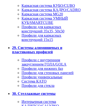
Каркасная система КУБО/CUBO
Каркасная система КАДРО/CADRO
Каркасная система MG20
Каркасная система УМНЫЙ
КУБ/SMARTCUBE
Профили для каркасных
конструкций 35x35, 50x50
Профили для каркасных
конструкций 15х15
29. Системы алюминиевых и
пластиковых профилей
Профили с внутренним
закруглением ГОЛА/GOLA
Профили для нижних баз
Профили для стеновых панелей
Профили универсальные
Система КАТО
Профили для стекла
30. Стеллажные системы
Интерьерная система
КАЛИПСО/CALYPSO