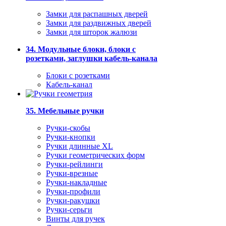
Замки для распашных дверей
Замки для раздвижных дверей
Замки для шторок жалюзи
34. Модульные блоки, блоки с
розетками, заглушки кабель-канала
Блоки с розетками
Кабель-канал
35. Мебельные ручки
Ручки-скобы
Ручки-кнопки
Ручки длинные XL
Ручки геометрических форм
Ручки-рейлинги
Ручки-врезные
Ручки-накладные
Ручки-профили
Ручки-ракушки
Ручки-серьги
Винты для ручек