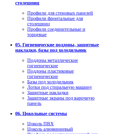
столешниц
Профили для стеновых панелей
Профили фронтальные для
столешниц
Профили соединительные и
торцевые
05. Гигиенические поддоны, защитные
накладки, базы под холодильник
Поддоны металлические
гигиенические
Поддоны пластиковые
гигиенические
Базы под холодильник
Лотки под стиральную машину
Защитные накладки
Защитные экраны под варочную
панель
06. Цокольные системы
Цоколь ПВХ
Цоколь алюминиевый