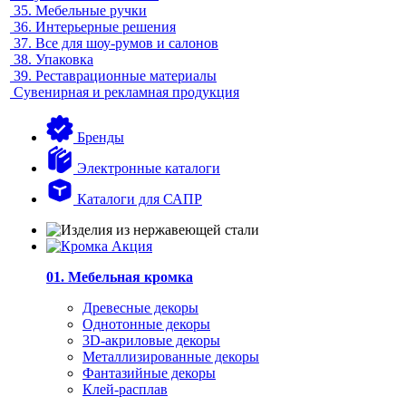
35.
Мебельные ручки
36.
Интерьерные решения
37.
Все для шоу-румов и салонов
38.
Упаковка
39.
Реставрационные материалы
Сувенирная и рекламная продукция
Бренды
Электронные каталоги
Каталоги для САПР
01. Мебельная кромка
Древесные декоры
Однотонные декоры
3D-акриловые декоры
Металлизированные декоры
Фантазийные декоры
Клей-расплав