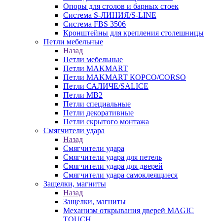
Опоры для столов и барных стоек
Система S-ЛИНИЯ/S-LINE
Система FBS 3506
Кронштейны для крепления столешницы
Петли мебельные
Назад
Петли мебельные
Петли MAKMART
Петли MAKMART КОРСО/CORSO
Петли САЛИЧЕ/SALICE
Петли MB2
Петли специальные
Петли декоративные
Петли скрытого монтажа
Смягчители удара
Назад
Смягчители удара
Смягчители удара для петель
Смягчители удара для дверей
Cмягчители удара самоклеящиеся
Защелки, магниты
Назад
Защелки, магниты
Механизм открывания дверей MAGIC
TOUCH