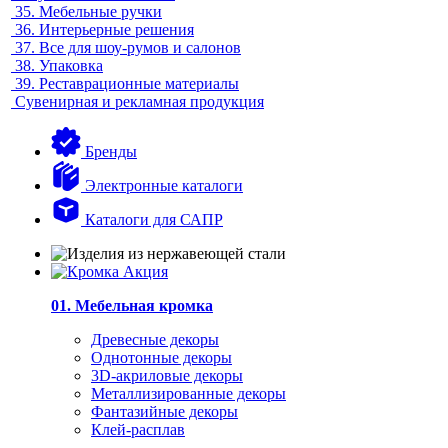
35.
Мебельные ручки
36.
Интерьерные решения
37.
Все для шоу-румов и салонов
38.
Упаковка
39.
Реставрационные материалы
Сувенирная и рекламная продукция
Бренды
Электронные каталоги
Каталоги для САПР
01. Мебельная кромка
Древесные декоры
Однотонные декоры
3D-акриловые декоры
Металлизированные декоры
Фантазийные декоры
Клей-расплав