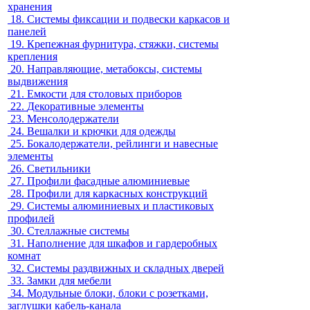
хранения
18.
Системы фиксации и подвески каркасов и
панелей
19.
Крепежная фурнитура, стяжки, системы
крепления
20.
Направляющие, метабоксы, системы
выдвижения
21.
Емкости для столовых приборов
22.
Декоративные элементы
23.
Менсолодержатели
24.
Вешалки и крючки для одежды
25.
Бокалодержатели, рейлинги и навесные
элементы
26.
Светильники
27.
Профили фасадные алюминиевые
28.
Профили для каркасных конструкций
29.
Системы алюминиевых и пластиковых
профилей
30.
Стеллажные системы
31.
Наполнение для шкафов и гардеробных
комнат
32.
Системы раздвижных и складных дверей
33.
Замки для мебели
34.
Модульные блоки, блоки с розетками,
заглушки кабель-канала