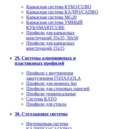
Каркасная система КУБО/CUBO
Каркасная система КАДРО/CADRO
Каркасная система MG20
Каркасная система УМНЫЙ
КУБ/SMARTCUBE
Профили для каркасных
конструкций 35x35, 50x50
Профили для каркасных
конструкций 15х15
29. Системы алюминиевых и
пластиковых профилей
Профили с внутренним
закруглением ГОЛА/GOLA
Профили для нижних баз
Профили для стеновых панелей
Профили универсальные
Система КАТО
Профили для стекла
30. Стеллажные системы
Интерьерная система
КАЛИПСО/CALYPSO