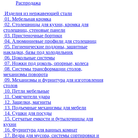
Распродажа
Изделия из нержавеющей стали
01.
Мебельная кромка
02.
Столешницы для кухни, кромка для
столешниц, стеновые панели
03.
Пристеночные бортики
04.
Алюминиевые профили для столешниц
05.
Гигиенические поддоны, защитные
накладки, базы под холодильник
06.
Цокольные системы
07.
Ножки под цоколь, опорные, колеса
08.
Системы трансформации столов,
механизмы поворота
09.
Механизмы и фурнитура для изготовления
столов
10.
Петли мебельные
11.
Смягчители удара
12.
Защелки, магниты
13.
Подъемные механизмы для мебели
14.
Сушки для посуды
15.
Сетчатые емкости и бутылочницы для
кухни
16.
Фурнитура для ванных комнат
17.
Ведра для мусора, системы сортировки и