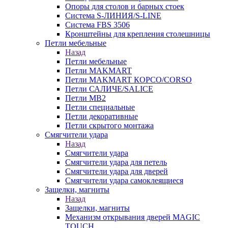
Опоры для столов и барных стоек
Система S-ЛИНИЯ/S-LINE
Система FBS 3506
Кронштейны для крепления столешницы
Петли мебельные
Назад
Петли мебельные
Петли MAKMART
Петли MAKMART КОРСО/CORSO
Петли САЛИЧЕ/SALICE
Петли MB2
Петли специальные
Петли декоративные
Петли скрытого монтажа
Смягчители удара
Назад
Смягчители удара
Смягчители удара для петель
Смягчители удара для дверей
Cмягчители удара самоклеящиеся
Защелки, магниты
Назад
Защелки, магниты
Механизм открывания дверей MAGIC
TOUCH