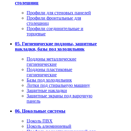
столешниц
Профили для стеновых панелей
Профили фронтальные для
столешниц
Профили соединительные и
торцевые
05. Гигиенические поддоны, защитные
накладки, базы под холодильник
Поддоны металлические
гигиенические
Поддоны пластиковые
гигиенические
Базы под холодильник
Лотки под стиральную машину
Защитные накладки
Защитные экраны под варочную
панель
06. Цокольные системы
Цоколь ПВХ
Цоколь алюминиевый