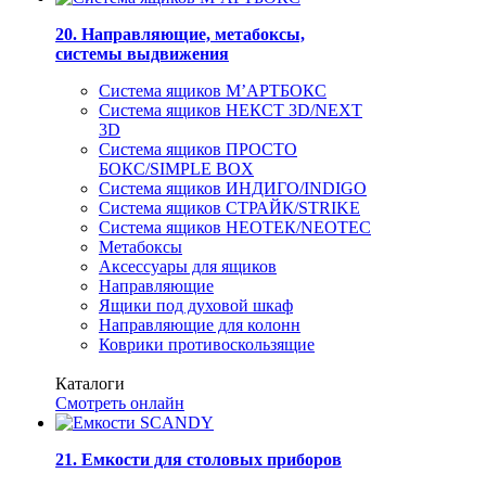
20. Направляющие, метабоксы,
системы выдвижения
Система ящиков М’АРТБОКС
Система ящиков НЕКСТ 3D/NEXT
3D
Система ящиков ПРОСТО
БОКС/SIMPLE BOX
Система ящиков ИНДИГО/INDIGO
Система ящиков СТРАЙК/STRIKE
Система ящиков НЕОТЕК/NEOTEC
Метабоксы
Аксессуары для ящиков
Направляющие
Ящики под духовой шкаф
Направляющие для колонн
Коврики противоскользящие
Каталоги
Смотреть онлайн
21. Емкости для столовых приборов