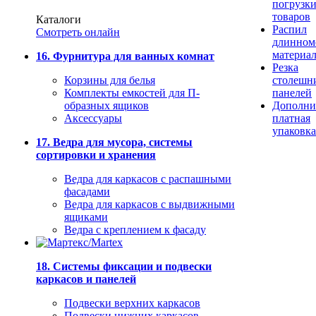
погрузк
товаров
Каталоги
Распил
Смотреть онлайн
длинном
материа
16. Фурнитура для ванных комнат
Резка
Корзины для белья
столешн
Комплекты емкостей для П-
панелей
образных ящиков
Дополни
Аксессуары
платная
упаковка
17. Ведра для мусора, системы
сортировки и хранения
Ведра для каркасов с распашными
фасадами
Ведра для каркасов с выдвижными
ящиками
Ведра с креплением к фасаду
18. Системы фиксации и подвески
каркасов и панелей
Подвески верхних каркасов
Подвески нижних каркасов