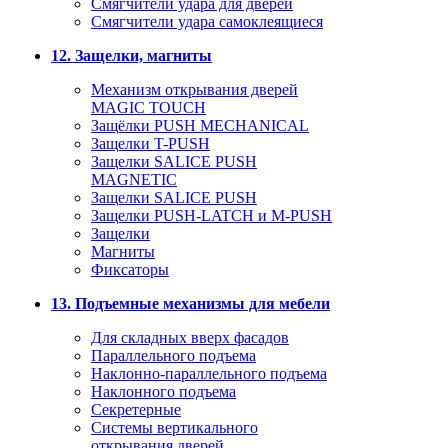
Смягчители удара для дверей
Cмягчители удара самоклеящиеся
12. Защелки, магниты
Механизм открывания дверей
MAGIC TOUCH
Защёлки PUSH MECHANICAL
Защелки T-PUSH
Защелки SALICE PUSH
MAGNETIC
Защелки SALICE PUSH
Защелки PUSH-LATCH и M-PUSH
Защелки
Магниты
Фиксаторы
13. Подъемные механизмы для мебели
Для складных вверх фасадов
Параллельного подъема
Наклонно-параллельного подъема
Наклонного подъема
Секретерные
Системы вертикального
открывания дверей