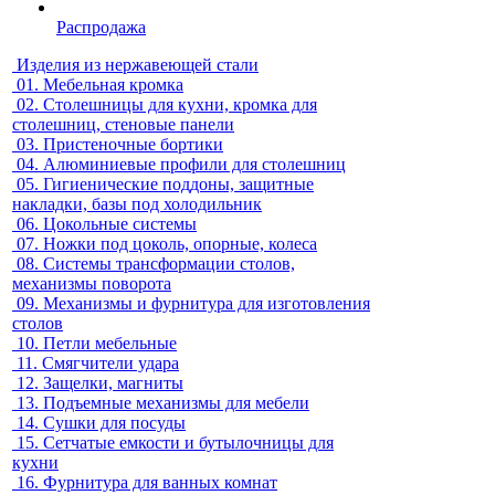
Распродажа
Изделия из нержавеющей стали
01.
Мебельная кромка
02.
Столешницы для кухни, кромка для
столешниц, стеновые панели
03.
Пристеночные бортики
04.
Алюминиевые профили для столешниц
05.
Гигиенические поддоны, защитные
накладки, базы под холодильник
06.
Цокольные системы
07.
Ножки под цоколь, опорные, колеса
08.
Системы трансформации столов,
механизмы поворота
09.
Механизмы и фурнитура для изготовления
столов
10.
Петли мебельные
11.
Смягчители удара
12.
Защелки, магниты
13.
Подъемные механизмы для мебели
14.
Сушки для посуды
15.
Сетчатые емкости и бутылочницы для
кухни
16.
Фурнитура для ванных комнат