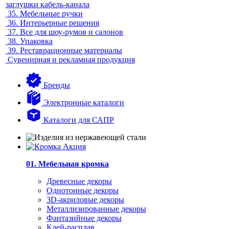
заглушки кабель-канала
35.
Мебельные ручки
36.
Интерьерные решения
37.
Все для шоу-румов и салонов
38.
Упаковка
39.
Реставрационные материалы
Сувенирная и рекламная продукция
Бренды
Электронные каталоги
Каталоги для САПР
01. Мебельная кромка
Древесные декоры
Однотонные декоры
3D-акриловые декоры
Металлизированные декоры
Фантазийные декоры
Клей-расплав