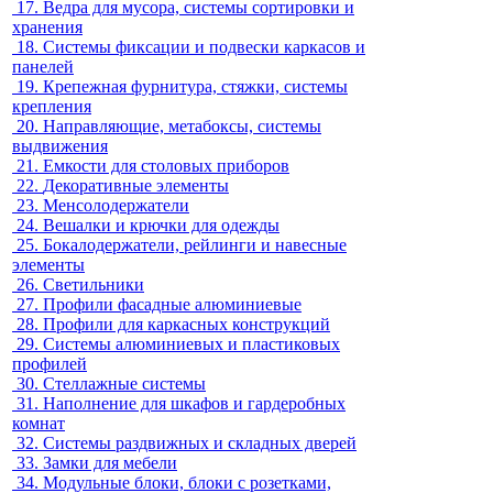
17.
Ведра для мусора, системы сортировки и
хранения
18.
Системы фиксации и подвески каркасов и
панелей
19.
Крепежная фурнитура, стяжки, системы
крепления
20.
Направляющие, метабоксы, системы
выдвижения
21.
Емкости для столовых приборов
22.
Декоративные элементы
23.
Менсолодержатели
24.
Вешалки и крючки для одежды
25.
Бокалодержатели, рейлинги и навесные
элементы
26.
Светильники
27.
Профили фасадные алюминиевые
28.
Профили для каркасных конструкций
29.
Системы алюминиевых и пластиковых
профилей
30.
Стеллажные системы
31.
Наполнение для шкафов и гардеробных
комнат
32.
Системы раздвижных и складных дверей
33.
Замки для мебели
34.
Модульные блоки, блоки с розетками,