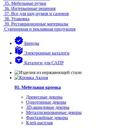
35.
Мебельные ручки
36.
Интерьерные решения
37.
Все для шоу-румов и салонов
38.
Упаковка
39.
Реставрационные материалы
Сувенирная и рекламная продукция
Бренды
Электронные каталоги
Каталоги для САПР
01. Мебельная кромка
Древесные декоры
Однотонные декоры
3D-акриловые декоры
Металлизированные декоры
Фантазийные декоры
Клей-расплав