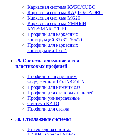
Каркасная система КУБО/CUBO
Каркасная система КАДРО/CADRO
Каркасная система MG20
Каркасная система УМНЫЙ
КУБ/SMARTCUBE
Профили для каркасных
конструкций 35x35, 50x50
Профили для каркасных
конструкций 15х15
29. Системы алюминиевых и
пластиковых профилей
Профили с внутренним
закруглением ГОЛА/GOLA
Профили для нижних баз
Профили для стеновых панелей
Профили универсальные
Система КАТО
Профили для стекла
30. Стеллажные системы
Интерьерная система
КАЛИПСО/CALYPSO