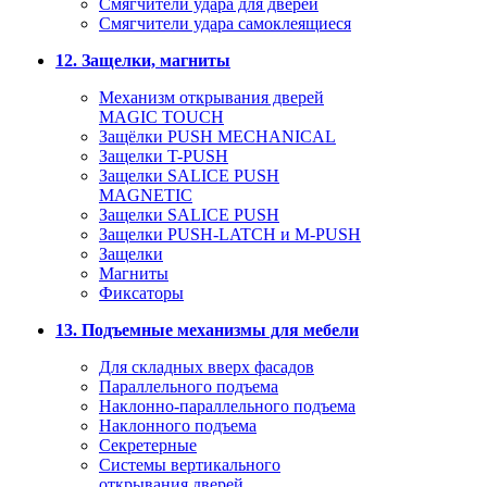
Смягчители удара для дверей
Cмягчители удара самоклеящиеся
12. Защелки, магниты
Механизм открывания дверей
MAGIC TOUCH
Защёлки PUSH MECHANICAL
Защелки T-PUSH
Защелки SALICE PUSH
MAGNETIC
Защелки SALICE PUSH
Защелки PUSH-LATCH и M-PUSH
Защелки
Магниты
Фиксаторы
13. Подъемные механизмы для мебели
Для складных вверх фасадов
Параллельного подъема
Наклонно-параллельного подъема
Наклонного подъема
Секретерные
Системы вертикального
открывания дверей