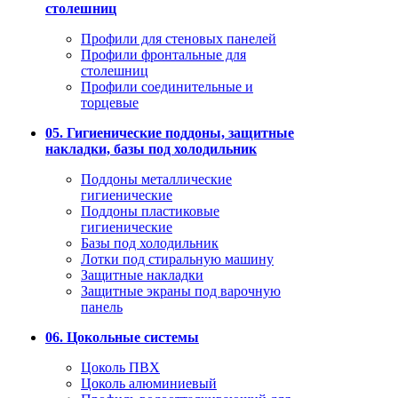
столешниц
Профили для стеновых панелей
Профили фронтальные для
столешниц
Профили соединительные и
торцевые
05. Гигиенические поддоны, защитные
накладки, базы под холодильник
Поддоны металлические
гигиенические
Поддоны пластиковые
гигиенические
Базы под холодильник
Лотки под стиральную машину
Защитные накладки
Защитные экраны под варочную
панель
06. Цокольные системы
Цоколь ПВХ
Цоколь алюминиевый