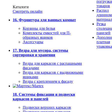
погрузк
товаров
Каталоги
Распил
Смотреть онлайн
длинном
материа
16. Фурнитура для ванных комнат
Резка
Корзины для белья
столешн
Комплекты емкостей для П-
панелей
образных ящиков
Дополни
Аксессуары
платная
упаковка
17. Ведра для мусора, системы
сортировки и хранения
Ведра для каркасов с распашными
фасадами
Ведра для каркасов с выдвижными
ящиками
Ведра с креплением к фасаду
18. Системы фиксации и подвески
каркасов и панелей
Подвески верхних каркасов
Подвески нижних каркасов