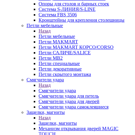
Опоры для столов и барных стоек
Система S-ЛИНИЯ/S-LINE
Система FBS 3506
Кронштейны для крепления столешницы
Петли мебельные
Назад
Петли мебельные
Петли MAKMART
Петли MAKMART КОРСО/CORSO
Петли САЛИЧЕ/SALICE
Петли MB2
Петли специальные
Петли декоративные
Петли скрытого монтажа
Смягчители удара
Назад
Смягчители удара
Смягчители удара для петель
Смягчители удара для дверей
Cмягчители удара самоклеящиеся
Защелки, магниты
Назад
Защелки, магниты
Механизм открывания дверей MAGIC
TOUCH