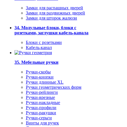
Замки для распашных дверей
Замки для раздвижных дверей
Замки для шторок жалюзи
34. Модульные блоки, блоки с
розетками, заглушки кабель-канала
Блоки с розетками
Кабель-канал
35. Мебельные ручки
Ручки-скобы
Ручки-кнопки
Ручки длинные XL
Ручки геометрических форм
Ручки-рейлинги
Ручки-врезные
Ручки-накладные
Ручки-профили
Ручки-ракушки
Ручки-серьги
Винты для ручек