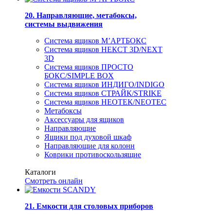
20. Направляющие, метабоксы,
системы выдвижения
Система ящиков М’АРТБОКС
Система ящиков НЕКСТ 3D/NEXT
3D
Система ящиков ПРОСТО
БОКС/SIMPLE BOX
Система ящиков ИНДИГО/INDIGO
Система ящиков СТРАЙК/STRIKE
Система ящиков НЕОТЕК/NEOTEC
Метабоксы
Аксессуары для ящиков
Направляющие
Ящики под духовой шкаф
Направляющие для колонн
Коврики противоскользящие
Каталоги
Смотреть онлайн
21. Емкости для столовых приборов