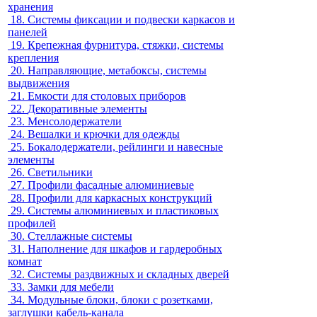
хранения
18.
Системы фиксации и подвески каркасов и
панелей
19.
Крепежная фурнитура, стяжки, системы
крепления
20.
Направляющие, метабоксы, системы
выдвижения
21.
Емкости для столовых приборов
22.
Декоративные элементы
23.
Менсолодержатели
24.
Вешалки и крючки для одежды
25.
Бокалодержатели, рейлинги и навесные
элементы
26.
Светильники
27.
Профили фасадные алюминиевые
28.
Профили для каркасных конструкций
29.
Системы алюминиевых и пластиковых
профилей
30.
Стеллажные системы
31.
Наполнение для шкафов и гардеробных
комнат
32.
Системы раздвижных и складных дверей
33.
Замки для мебели
34.
Модульные блоки, блоки с розетками,
заглушки кабель-канала