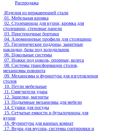
Распродажа
Изделия из нержавеющей стали
01.
Мебельная кромка
02.
Столешницы для кухни, кромка для
столешниц, стеновые панели
03.
Пристеночные бортики
04.
Алюминиевые профили для столешниц
05.
Гигиенические поддоны, защитные
накладки, базы под холодильник
06.
Цокольные системы
07.
Ножки под цоколь, опорные, колеса
08.
Системы трансформации столов,
механизмы поворота
09.
Механизмы и фурнитура для изготовления
столов
10.
Петли мебельные
11.
Смягчители удара
12.
Защелки, магниты
13.
Подъемные механизмы для мебели
14.
Сушки для посуды
15.
Сетчатые емкости и бутылочницы для
кухни
16.
Фурнитура для ванных комнат
17.
Ведра для мусора, системы сортировки и