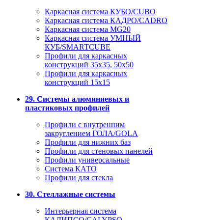
Каркасная система КУБО/CUBO
Каркасная система КАДРО/CADRO
Каркасная система MG20
Каркасная система УМНЫЙ
КУБ/SMARTCUBE
Профили для каркасных
конструкций 35x35, 50x50
Профили для каркасных
конструкций 15х15
29. Системы алюминиевых и
пластиковых профилей
Профили с внутренним
закруглением ГОЛА/GOLA
Профили для нижних баз
Профили для стеновых панелей
Профили универсальные
Система КАТО
Профили для стекла
30. Стеллажные системы
Интерьерная система
КАЛИПСО/CALYPSO