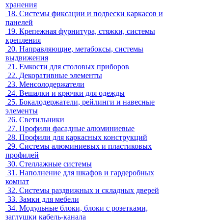
хранения
18.
Системы фиксации и подвески каркасов и
панелей
19.
Крепежная фурнитура, стяжки, системы
крепления
20.
Направляющие, метабоксы, системы
выдвижения
21.
Емкости для столовых приборов
22.
Декоративные элементы
23.
Менсолодержатели
24.
Вешалки и крючки для одежды
25.
Бокалодержатели, рейлинги и навесные
элементы
26.
Светильники
27.
Профили фасадные алюминиевые
28.
Профили для каркасных конструкций
29.
Системы алюминиевых и пластиковых
профилей
30.
Стеллажные системы
31.
Наполнение для шкафов и гардеробных
комнат
32.
Системы раздвижных и складных дверей
33.
Замки для мебели
34.
Модульные блоки, блоки с розетками,
заглушки кабель-канала