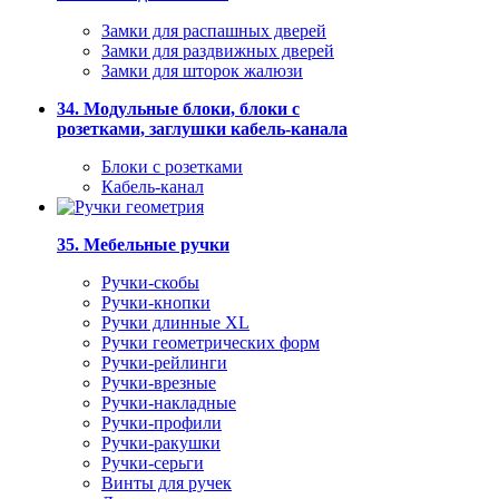
Замки для распашных дверей
Замки для раздвижных дверей
Замки для шторок жалюзи
34. Модульные блоки, блоки с
розетками, заглушки кабель-канала
Блоки с розетками
Кабель-канал
35. Мебельные ручки
Ручки-скобы
Ручки-кнопки
Ручки длинные XL
Ручки геометрических форм
Ручки-рейлинги
Ручки-врезные
Ручки-накладные
Ручки-профили
Ручки-ракушки
Ручки-серьги
Винты для ручек