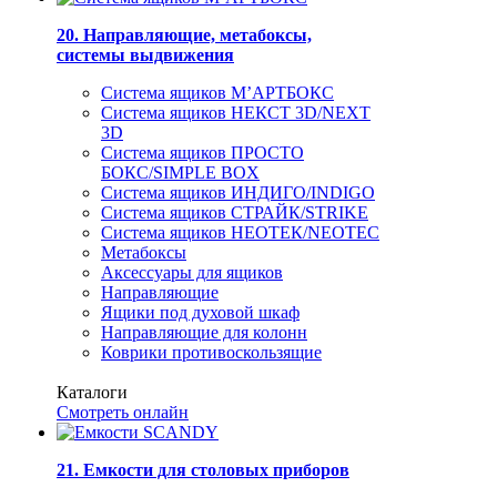
20. Направляющие, метабоксы,
системы выдвижения
Система ящиков М’АРТБОКС
Система ящиков НЕКСТ 3D/NEXT
3D
Система ящиков ПРОСТО
БОКС/SIMPLE BOX
Система ящиков ИНДИГО/INDIGO
Система ящиков СТРАЙК/STRIKE
Система ящиков НЕОТЕК/NEOTEC
Метабоксы
Аксессуары для ящиков
Направляющие
Ящики под духовой шкаф
Направляющие для колонн
Коврики противоскользящие
Каталоги
Смотреть онлайн
21. Емкости для столовых приборов