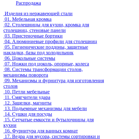
Распродажа
Изделия из нержавеющей стали
01.
Мебельная кромка
02.
Столешницы для кухни, кромка для
столешниц, стеновые панели
03.
Пристеночные бортики
04.
Алюминиевые профили для столешниц
05.
Гигиенические поддоны, защитные
накладки, базы под холодильник
06.
Цокольные системы
07.
Ножки под цоколь, опорные, колеса
08.
Системы трансформации столов,
механизмы поворота
09.
Механизмы и фурнитура для изготовления
столов
10.
Петли мебельные
11.
Смягчители удара
12.
Защелки, магниты
13.
Подъемные механизмы для мебели
14.
Сушки для посуды
15.
Сетчатые емкости и бутылочницы для
кухни
16.
Фурнитура для ванных комнат
17.
Ведра для мусора, системы сортировки и