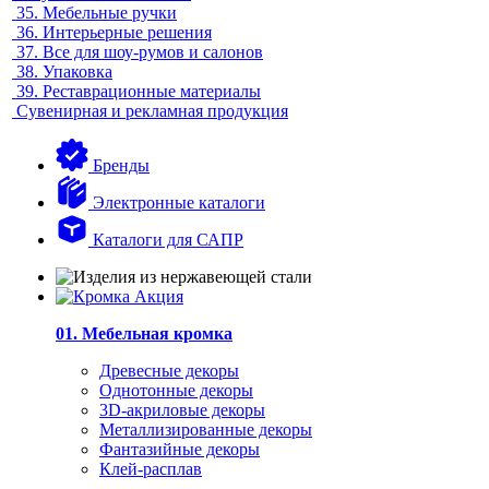
35.
Мебельные ручки
36.
Интерьерные решения
37.
Все для шоу-румов и салонов
38.
Упаковка
39.
Реставрационные материалы
Сувенирная и рекламная продукция
Бренды
Электронные каталоги
Каталоги для САПР
01. Мебельная кромка
Древесные декоры
Однотонные декоры
3D-акриловые декоры
Металлизированные декоры
Фантазийные декоры
Клей-расплав