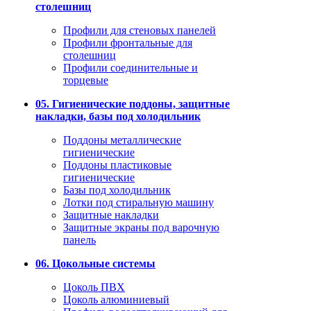
столешниц
Профили для стеновых панелей
Профили фронтальные для
столешниц
Профили соединительные и
торцевые
05. Гигиенические поддоны, защитные
накладки, базы под холодильник
Поддоны металлические
гигиенические
Поддоны пластиковые
гигиенические
Базы под холодильник
Лотки под стиральную машину
Защитные накладки
Защитные экраны под варочную
панель
06. Цокольные системы
Цоколь ПВХ
Цоколь алюминиевый