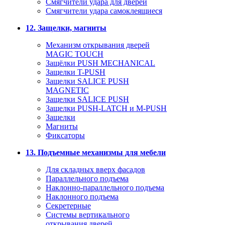
Смягчители удара для дверей
Cмягчители удара самоклеящиеся
12. Защелки, магниты
Механизм открывания дверей
MAGIC TOUCH
Защёлки PUSH MECHANICAL
Защелки T-PUSH
Защелки SALICE PUSH
MAGNETIC
Защелки SALICE PUSH
Защелки PUSH-LATCH и M-PUSH
Защелки
Магниты
Фиксаторы
13. Подъемные механизмы для мебели
Для складных вверх фасадов
Параллельного подъема
Наклонно-параллельного подъема
Наклонного подъема
Секретерные
Системы вертикального
открывания дверей