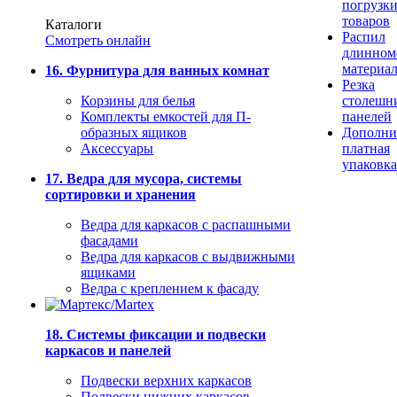
погрузк
товаров
Каталоги
Распил
Смотреть онлайн
длинном
материа
16. Фурнитура для ванных комнат
Резка
Корзины для белья
столешн
Комплекты емкостей для П-
панелей
образных ящиков
Дополни
Аксессуары
платная
упаковка
17. Ведра для мусора, системы
сортировки и хранения
Ведра для каркасов с распашными
фасадами
Ведра для каркасов с выдвижными
ящиками
Ведра с креплением к фасаду
18. Системы фиксации и подвески
каркасов и панелей
Подвески верхних каркасов
Подвески нижних каркасов