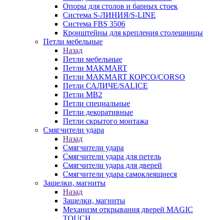
Опоры для столов и барных стоек
Система S-ЛИНИЯ/S-LINE
Система FBS 3506
Кронштейны для крепления столешницы
Петли мебельные
Назад
Петли мебельные
Петли MAKMART
Петли MAKMART КОРСО/CORSO
Петли САЛИЧЕ/SALICE
Петли MB2
Петли специальные
Петли декоративные
Петли скрытого монтажа
Смягчители удара
Назад
Смягчители удара
Смягчители удара для петель
Смягчители удара для дверей
Cмягчители удара самоклеящиеся
Защелки, магниты
Назад
Защелки, магниты
Механизм открывания дверей MAGIC
TOUCH