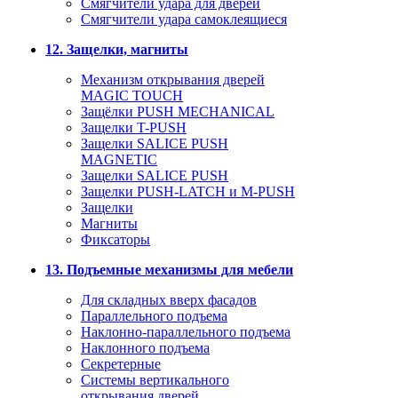
Смягчители удара для дверей
Cмягчители удара самоклеящиеся
12. Защелки, магниты
Механизм открывания дверей
MAGIC TOUCH
Защёлки PUSH MECHANICAL
Защелки T-PUSH
Защелки SALICE PUSH
MAGNETIC
Защелки SALICE PUSH
Защелки PUSH-LATCH и M-PUSH
Защелки
Магниты
Фиксаторы
13. Подъемные механизмы для мебели
Для складных вверх фасадов
Параллельного подъема
Наклонно-параллельного подъема
Наклонного подъема
Секретерные
Системы вертикального
открывания дверей