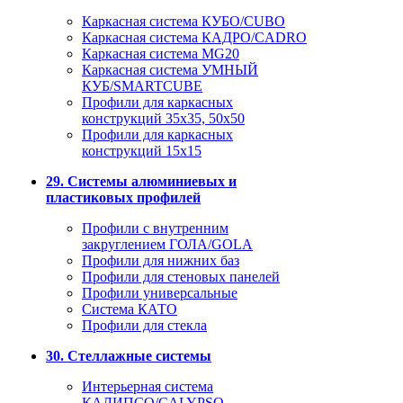
Каркасная система КУБО/CUBO
Каркасная система КАДРО/CADRO
Каркасная система MG20
Каркасная система УМНЫЙ
КУБ/SMARTCUBE
Профили для каркасных
конструкций 35x35, 50x50
Профили для каркасных
конструкций 15х15
29. Системы алюминиевых и
пластиковых профилей
Профили с внутренним
закруглением ГОЛА/GOLA
Профили для нижних баз
Профили для стеновых панелей
Профили универсальные
Система КАТО
Профили для стекла
30. Стеллажные системы
Интерьерная система
КАЛИПСО/CALYPSO