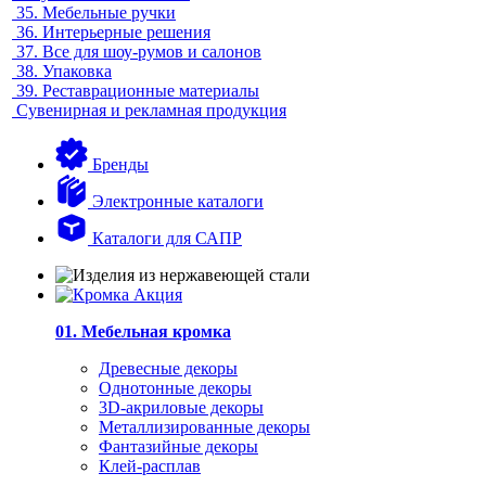
35.
Мебельные ручки
36.
Интерьерные решения
37.
Все для шоу-румов и салонов
38.
Упаковка
39.
Реставрационные материалы
Сувенирная и рекламная продукция
Бренды
Электронные каталоги
Каталоги для САПР
01. Мебельная кромка
Древесные декоры
Однотонные декоры
3D-акриловые декоры
Металлизированные декоры
Фантазийные декоры
Клей-расплав