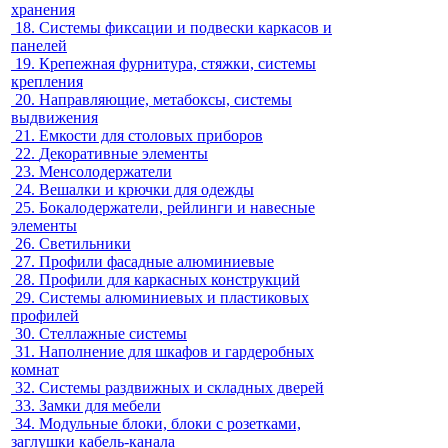
хранения
18.
Системы фиксации и подвески каркасов и
панелей
19.
Крепежная фурнитура, стяжки, системы
крепления
20.
Направляющие, метабоксы, системы
выдвижения
21.
Емкости для столовых приборов
22.
Декоративные элементы
23.
Менсолодержатели
24.
Вешалки и крючки для одежды
25.
Бокалодержатели, рейлинги и навесные
элементы
26.
Светильники
27.
Профили фасадные алюминиевые
28.
Профили для каркасных конструкций
29.
Системы алюминиевых и пластиковых
профилей
30.
Стеллажные системы
31.
Наполнение для шкафов и гардеробных
комнат
32.
Системы раздвижных и складных дверей
33.
Замки для мебели
34.
Модульные блоки, блоки с розетками,
заглушки кабель-канала