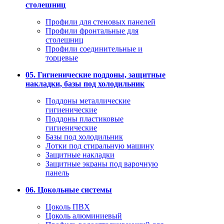
столешниц
Профили для стеновых панелей
Профили фронтальные для
столешниц
Профили соединительные и
торцевые
05. Гигиенические поддоны, защитные
накладки, базы под холодильник
Поддоны металлические
гигиенические
Поддоны пластиковые
гигиенические
Базы под холодильник
Лотки под стиральную машину
Защитные накладки
Защитные экраны под варочную
панель
06. Цокольные системы
Цоколь ПВХ
Цоколь алюминиевый