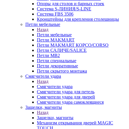
Опоры для столов и барных стоек
Система S-ЛИНИЯ/S-LINE
Система FBS 3506
Кронштейны для крепления столешницы
Петли мебельные
Назад
Петли мебельные
Петли MAKMART
Петли MAKMART КОРСО/CORSO
Петли САЛИЧЕ/SALICE
Петли MB2
Петли специальные
Петли декоративные
Петли скрытого монтажа
Смягчители удара
Назад
Смягчители удара
Смягчители удара для петель
Смягчители удара для дверей
Cмягчители удара самоклеящиеся
Защелки, магниты
Назад
Защелки, магниты
Механизм открывания дверей MAGIC
TOUCH