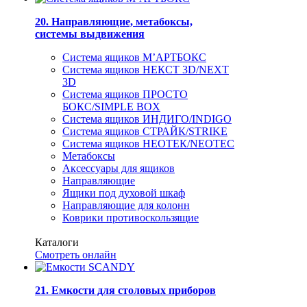
20. Направляющие, метабоксы,
системы выдвижения
Система ящиков М’АРТБОКС
Система ящиков НЕКСТ 3D/NEXT
3D
Система ящиков ПРОСТО
БОКС/SIMPLE BOX
Система ящиков ИНДИГО/INDIGO
Система ящиков СТРАЙК/STRIKE
Система ящиков НЕОТЕК/NEOTEC
Метабоксы
Аксессуары для ящиков
Направляющие
Ящики под духовой шкаф
Направляющие для колонн
Коврики противоскользящие
Каталоги
Смотреть онлайн
21. Емкости для столовых приборов