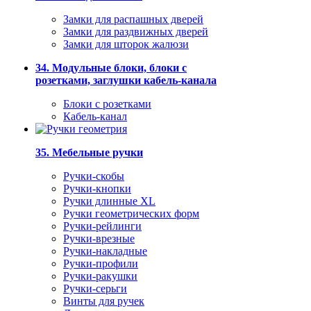
Замки для распашных дверей
Замки для раздвижных дверей
Замки для шторок жалюзи
34. Модульные блоки, блоки с
розетками, заглушки кабель-канала
Блоки с розетками
Кабель-канал
35. Мебельные ручки
Ручки-скобы
Ручки-кнопки
Ручки длинные XL
Ручки геометрических форм
Ручки-рейлинги
Ручки-врезные
Ручки-накладные
Ручки-профили
Ручки-ракушки
Ручки-серьги
Винты для ручек