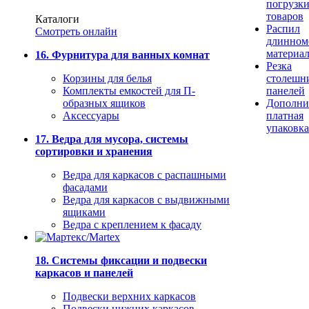
погрузк
товаров
Каталоги
Распил
Смотреть онлайн
длинном
материа
16. Фурнитура для ванных комнат
Резка
Корзины для белья
столешн
Комплекты емкостей для П-
панелей
образных ящиков
Дополни
Аксессуары
платная
упаковка
17. Ведра для мусора, системы
сортировки и хранения
Ведра для каркасов с распашными
фасадами
Ведра для каркасов с выдвижными
ящиками
Ведра с креплением к фасаду
18. Системы фиксации и подвески
каркасов и панелей
Подвески верхних каркасов
Подвески нижних каркасов