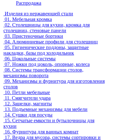
Распродажа
Изделия из нержавеющей стали
01.
Мебельная кромка
02.
Столешницы для кухни, кромка для
столешниц, стеновые панели
03.
Пристеночные бортики
04.
Алюминиевые профили для столешниц
05.
Гигиенические поддоны, защитные
накладки, базы под холодильник
06.
Цокольные системы
07.
Ножки под цоколь, опорные, колеса
08.
Системы трансформации столов,
механизмы поворота
09.
Механизмы и фурнитура для изготовления
столов
10.
Петли мебельные
11.
Смягчители удара
12.
Защелки, магниты
13.
Подъемные механизмы для мебели
14.
Сушки для посуды
15.
Сетчатые емкости и бутылочницы для
кухни
16.
Фурнитура для ванных комнат
17.
Ведра для мусора, системы сортировки и