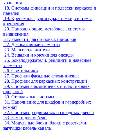
хранения
18.
Системы фиксации и подвески каркасов и
панелей
19.
Крепежная фурнитура, стяжки, системы
крепления
20.
Направляющие, метабоксы, системы
выдвижения
21.
Емкости для столовых приборов
22.
Декоративные элементы
23.
Менсолодержатели
24.
Вешалки и крючки для одежды
25.
Бокалодержатели, рейлинги и навесные
элементы
26.
Светильники
27.
Профили фасадные алюминиевые
28.
Профили для каркасных конструкций
29.
Системы алюминиевых и пластиковых
профилей
30.
Стеллажные системы
31.
Наполнение для шкафов и гардеробных
комнат
32.
Системы раздвижных и складных дверей
33.
Замки для мебели
34.
Модульные блоки, блоки с розетками,
заглушки кабель-канала