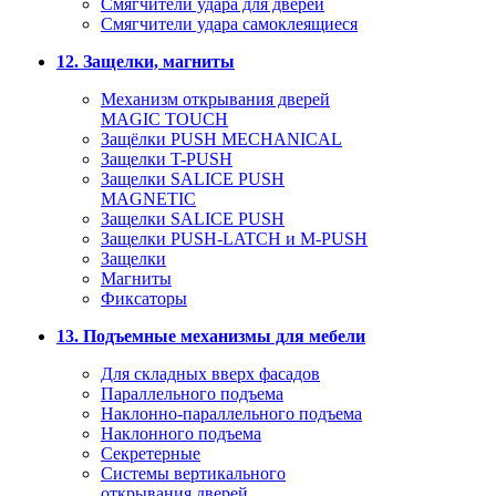
Смягчители удара для дверей
Cмягчители удара самоклеящиеся
12. Защелки, магниты
Механизм открывания дверей
MAGIC TOUCH
Защёлки PUSH MECHANICAL
Защелки T-PUSH
Защелки SALICE PUSH
MAGNETIC
Защелки SALICE PUSH
Защелки PUSH-LATCH и M-PUSH
Защелки
Магниты
Фиксаторы
13. Подъемные механизмы для мебели
Для складных вверх фасадов
Параллельного подъема
Наклонно-параллельного подъема
Наклонного подъема
Секретерные
Системы вертикального
открывания дверей