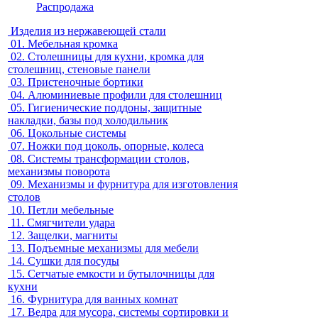
Распродажа
Изделия из нержавеющей стали
01.
Мебельная кромка
02.
Столешницы для кухни, кромка для
столешниц, стеновые панели
03.
Пристеночные бортики
04.
Алюминиевые профили для столешниц
05.
Гигиенические поддоны, защитные
накладки, базы под холодильник
06.
Цокольные системы
07.
Ножки под цоколь, опорные, колеса
08.
Системы трансформации столов,
механизмы поворота
09.
Механизмы и фурнитура для изготовления
столов
10.
Петли мебельные
11.
Смягчители удара
12.
Защелки, магниты
13.
Подъемные механизмы для мебели
14.
Сушки для посуды
15.
Сетчатые емкости и бутылочницы для
кухни
16.
Фурнитура для ванных комнат
17.
Ведра для мусора, системы сортировки и