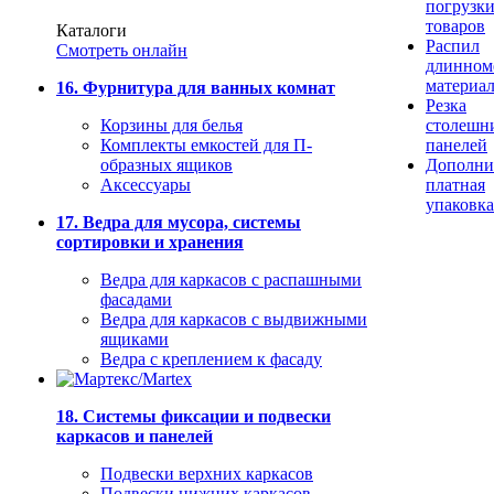
погрузк
товаров
Каталоги
Распил
Смотреть онлайн
длинном
материа
16. Фурнитура для ванных комнат
Резка
Корзины для белья
столешн
Комплекты емкостей для П-
панелей
образных ящиков
Дополни
Аксессуары
платная
упаковка
17. Ведра для мусора, системы
сортировки и хранения
Ведра для каркасов с распашными
фасадами
Ведра для каркасов с выдвижными
ящиками
Ведра с креплением к фасаду
18. Системы фиксации и подвески
каркасов и панелей
Подвески верхних каркасов
Подвески нижних каркасов