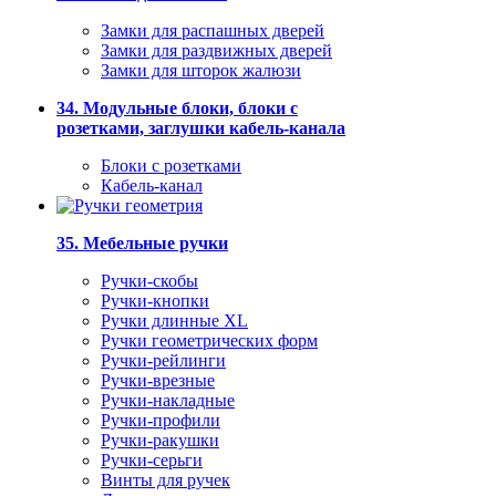
Замки для распашных дверей
Замки для раздвижных дверей
Замки для шторок жалюзи
34. Модульные блоки, блоки с
розетками, заглушки кабель-канала
Блоки с розетками
Кабель-канал
35. Мебельные ручки
Ручки-скобы
Ручки-кнопки
Ручки длинные XL
Ручки геометрических форм
Ручки-рейлинги
Ручки-врезные
Ручки-накладные
Ручки-профили
Ручки-ракушки
Ручки-серьги
Винты для ручек