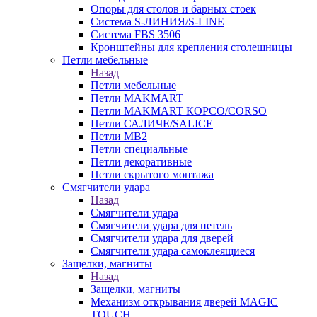
Опоры для столов и барных стоек
Система S-ЛИНИЯ/S-LINE
Система FBS 3506
Кронштейны для крепления столешницы
Петли мебельные
Назад
Петли мебельные
Петли MAKMART
Петли MAKMART КОРСО/CORSO
Петли САЛИЧЕ/SALICE
Петли MB2
Петли специальные
Петли декоративные
Петли скрытого монтажа
Смягчители удара
Назад
Смягчители удара
Смягчители удара для петель
Смягчители удара для дверей
Cмягчители удара самоклеящиеся
Защелки, магниты
Назад
Защелки, магниты
Механизм открывания дверей MAGIC
TOUCH