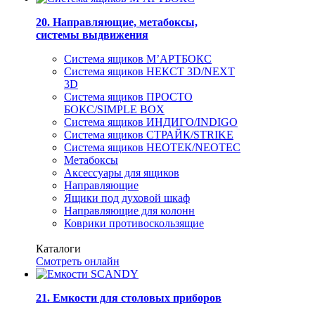
20. Направляющие, метабоксы,
системы выдвижения
Система ящиков М’АРТБОКС
Система ящиков НЕКСТ 3D/NEXT
3D
Система ящиков ПРОСТО
БОКС/SIMPLE BOX
Система ящиков ИНДИГО/INDIGO
Система ящиков СТРАЙК/STRIKE
Система ящиков НЕОТЕК/NEOTEC
Метабоксы
Аксессуары для ящиков
Направляющие
Ящики под духовой шкаф
Направляющие для колонн
Коврики противоскользящие
Каталоги
Смотреть онлайн
21. Емкости для столовых приборов