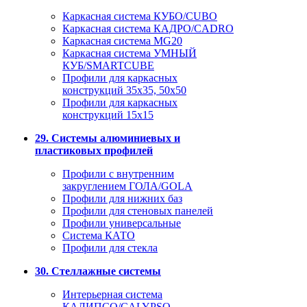
Каркасная система КУБО/CUBO
Каркасная система КАДРО/CADRO
Каркасная система MG20
Каркасная система УМНЫЙ
КУБ/SMARTCUBE
Профили для каркасных
конструкций 35x35, 50x50
Профили для каркасных
конструкций 15х15
29. Системы алюминиевых и
пластиковых профилей
Профили с внутренним
закруглением ГОЛА/GOLA
Профили для нижних баз
Профили для стеновых панелей
Профили универсальные
Система КАТО
Профили для стекла
30. Стеллажные системы
Интерьерная система
КАЛИПСО/CALYPSO