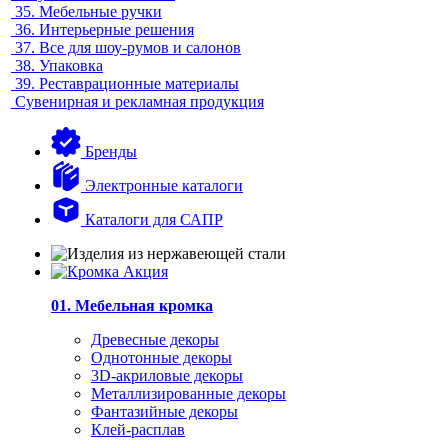
35.
Мебельные ручки
36.
Интерьерные решения
37.
Все для шоу-румов и салонов
38.
Упаковка
39.
Реставрационные материалы
Сувенирная и рекламная продукция
Бренды
Электронные каталоги
Каталоги для САПР
01. Мебельная кромка
Древесные декоры
Однотонные декоры
3D-акриловые декоры
Металлизированные декоры
Фантазийные декоры
Клей-расплав