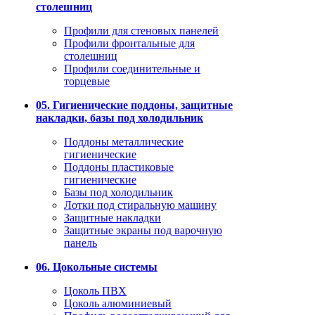
столешниц
Профили для стеновых панелей
Профили фронтальные для
столешниц
Профили соединительные и
торцевые
05. Гигиенические поддоны, защитные
накладки, базы под холодильник
Поддоны металлические
гигиенические
Поддоны пластиковые
гигиенические
Базы под холодильник
Лотки под стиральную машину
Защитные накладки
Защитные экраны под варочную
панель
06. Цокольные системы
Цоколь ПВХ
Цоколь алюминиевый