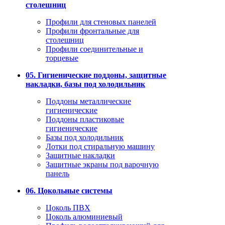
столешниц
Профили для стеновых панелей
Профили фронтальные для
столешниц
Профили соединительные и
торцевые
05. Гигиенические поддоны, защитные
накладки, базы под холодильник
Поддоны металлические
гигиенические
Поддоны пластиковые
гигиенические
Базы под холодильник
Лотки под стиральную машину
Защитные накладки
Защитные экраны под варочную
панель
06. Цокольные системы
Цоколь ПВХ
Цоколь алюминиевый