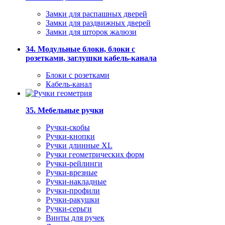
Замки для распашных дверей
Замки для раздвижных дверей
Замки для шторок жалюзи
34. Модульные блоки, блоки с
розетками, заглушки кабель-канала
Блоки с розетками
Кабель-канал
35. Мебельные ручки
Ручки-скобы
Ручки-кнопки
Ручки длинные XL
Ручки геометрических форм
Ручки-рейлинги
Ручки-врезные
Ручки-накладные
Ручки-профили
Ручки-ракушки
Ручки-серьги
Винты для ручек