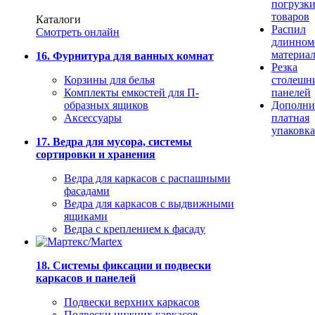
погрузк
товаров
Каталоги
Распил
Смотреть онлайн
длинном
материа
16. Фурнитура для ванных комнат
Резка
Корзины для белья
столешн
Комплекты емкостей для П-
панелей
образных ящиков
Дополни
Аксессуары
платная
упаковка
17. Ведра для мусора, системы
сортировки и хранения
Ведра для каркасов с распашными
фасадами
Ведра для каркасов с выдвижными
ящиками
Ведра с креплением к фасаду
18. Системы фиксации и подвески
каркасов и панелей
Подвески верхних каркасов
Подвески нижних каркасов