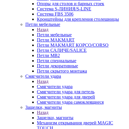
Опоры для столов и барных стоек
Система S-ЛИНИЯ/S-LINE
Система FBS 3506
Кронштейны для крепления столешницы
Петли мебельные
Назад
Петли мебельные
Петли MAKMART
Петли MAKMART КОРСО/CORSO
Петли САЛИЧЕ/SALICE
Петли MB2
Петли специальные
Петли декоративные
Петли скрытого монтажа
Смягчители удара
Назад
Смягчители удара
Смягчители удара для петель
Смягчители удара для дверей
Cмягчители удара самоклеящиеся
Защелки, магниты
Назад
Защелки, магниты
Механизм открывания дверей MAGIC
TOUCH