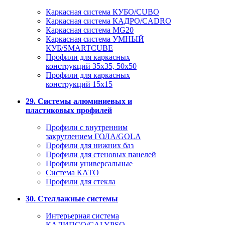
Каркасная система КУБО/CUBO
Каркасная система КАДРО/CADRO
Каркасная система MG20
Каркасная система УМНЫЙ
КУБ/SMARTCUBE
Профили для каркасных
конструкций 35x35, 50x50
Профили для каркасных
конструкций 15х15
29. Системы алюминиевых и
пластиковых профилей
Профили с внутренним
закруглением ГОЛА/GOLA
Профили для нижних баз
Профили для стеновых панелей
Профили универсальные
Система КАТО
Профили для стекла
30. Стеллажные системы
Интерьерная система
КАЛИПСО/CALYPSO