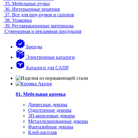
35.
Мебельные ручки
36.
Интерьерные решения
37.
Все для шоу-румов и салонов
38.
Упаковка
39.
Реставрационные материалы
Сувенирная и рекламная продукция
Бренды
Электронные каталоги
Каталоги для САПР
01. Мебельная кромка
Древесные декоры
Однотонные декоры
3D-акриловые декоры
Металлизированные декоры
Фантазийные декоры
Клей-расплав