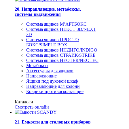
20. Направляющие, метабоксы,
системы выдвижения
Система ящиков М’АРТБОКС
Система ящиков НЕКСТ 3D/NEXT
3D
Система ящиков ПРОСТО
БОКС/SIMPLE BOX
Система ящиков ИНДИГО/INDIGO
Система ящиков СТРАЙК/STRIKE
Система ящиков НЕОТЕК/NEOTEC
Метабоксы
Аксессуары для ящиков
Направляющие
Ящики под духовой шкаф
Направляющие для колонн
Коврики противоскользящие
Каталоги
Смотреть онлайн
21. Емкости для столовых приборов