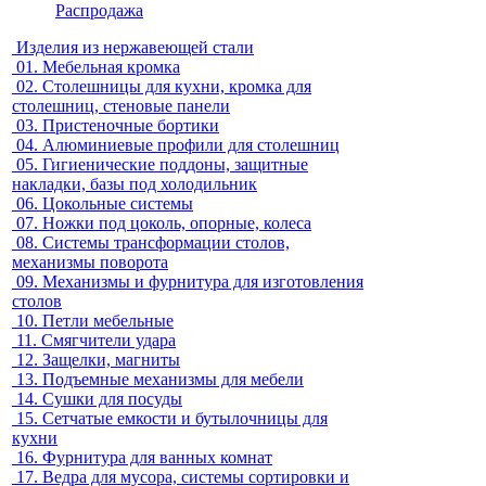
Распродажа
Изделия из нержавеющей стали
01.
Мебельная кромка
02.
Столешницы для кухни, кромка для
столешниц, стеновые панели
03.
Пристеночные бортики
04.
Алюминиевые профили для столешниц
05.
Гигиенические поддоны, защитные
накладки, базы под холодильник
06.
Цокольные системы
07.
Ножки под цоколь, опорные, колеса
08.
Системы трансформации столов,
механизмы поворота
09.
Механизмы и фурнитура для изготовления
столов
10.
Петли мебельные
11.
Смягчители удара
12.
Защелки, магниты
13.
Подъемные механизмы для мебели
14.
Сушки для посуды
15.
Сетчатые емкости и бутылочницы для
кухни
16.
Фурнитура для ванных комнат
17.
Ведра для мусора, системы сортировки и