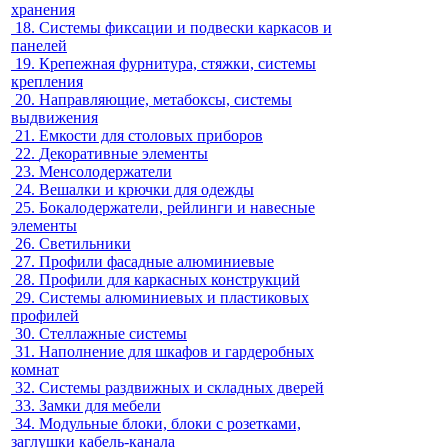
хранения
18.
Системы фиксации и подвески каркасов и
панелей
19.
Крепежная фурнитура, стяжки, системы
крепления
20.
Направляющие, метабоксы, системы
выдвижения
21.
Емкости для столовых приборов
22.
Декоративные элементы
23.
Менсолодержатели
24.
Вешалки и крючки для одежды
25.
Бокалодержатели, рейлинги и навесные
элементы
26.
Светильники
27.
Профили фасадные алюминиевые
28.
Профили для каркасных конструкций
29.
Системы алюминиевых и пластиковых
профилей
30.
Стеллажные системы
31.
Наполнение для шкафов и гардеробных
комнат
32.
Системы раздвижных и складных дверей
33.
Замки для мебели
34.
Модульные блоки, блоки с розетками,
заглушки кабель-канала