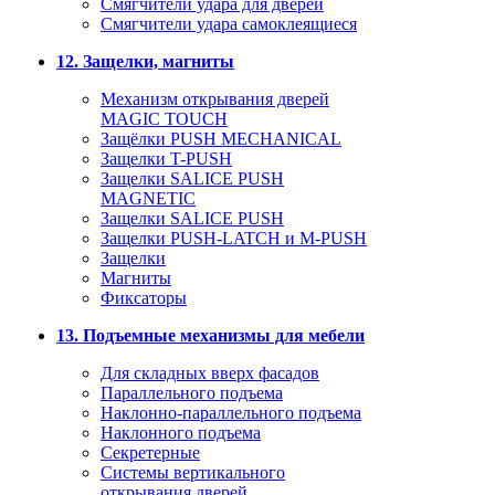
Смягчители удара для дверей
Cмягчители удара самоклеящиеся
12. Защелки, магниты
Механизм открывания дверей
MAGIC TOUCH
Защёлки PUSH MECHANICAL
Защелки T-PUSH
Защелки SALICE PUSH
MAGNETIC
Защелки SALICE PUSH
Защелки PUSH-LATCH и M-PUSH
Защелки
Магниты
Фиксаторы
13. Подъемные механизмы для мебели
Для складных вверх фасадов
Параллельного подъема
Наклонно-параллельного подъема
Наклонного подъема
Секретерные
Системы вертикального
открывания дверей